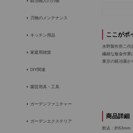
鍛冶職人の刃物
刃物のメンテナンス
ここがポ
キッチン用品
水野製作所二代
家庭用雑貨
繊細な板金作業
東京の鍛冶屋か
DIY関連
園芸用具・工具
ガーデンファニチャー
商品詳細
ガーデンエクステリア
飲込：約53mm