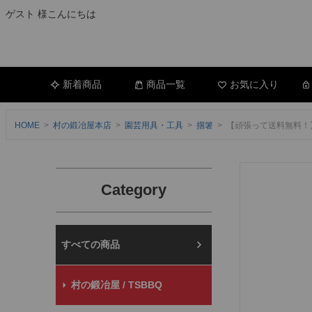
ゲスト 様こんにちは
新着商品
商品一覧
お気に入り
HOME
村の鍛冶屋本店
園芸用具・工具
掴箸
【頑張って送料無料！】
Category
村の鍛冶屋本店
村の鍛冶屋 / TSBBQ