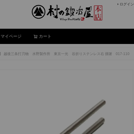
ログイン
検索
マイページ
カート
 越後三条打刃物 水野製作所 東京一光 谷折りステンレス右 掴箸 017-110