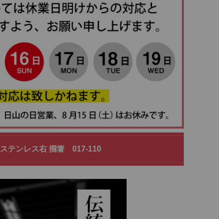
ンレス右 掴箸 017-110