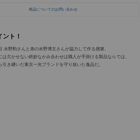
商品についてのお問い合わせ
イント！
目 水野勲さんと弟の水野博文さんが協力して作る掴箸。
には欠かせない絶妙なかみ合わせは職人が手掛ける製品ならでは。
ら引き継いだ東京一光ブランドを守り抜いた逸品だ。