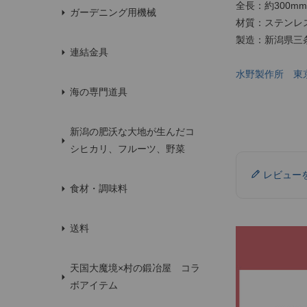
全長：約300mm
ガーデニング用機械
材質：ステンレ
製造：新潟県三
連結金具
水野製作所 東
海の専門道具
新潟の肥沃な大地が生んだコ
シヒカリ、フルーツ、野菜
レビュー
食材・調味料
送料
天国大魔境×村の鍛冶屋 コラ
ボアイテム