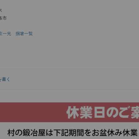
ス
条市
京一光 掴箸一覧
を書く