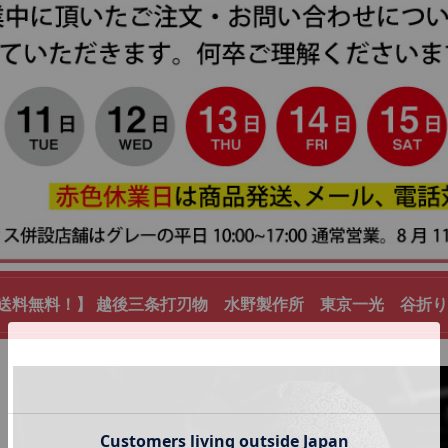
送料無料！】 越後三条打刃物 水野製作所 東京一光 谷折りステ