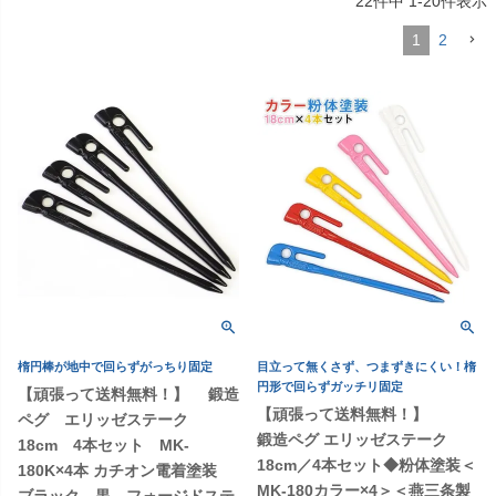
22
件中
1
-
20
件表示
1
2
楕円棒が地中で回らずがっちり固定
目立って無くさず、つまずきにくい！楕
円形で回らずガッチリ固定
【頑張って送料無料！】 鍛造
【頑張って送料無料！】
ペグ エリッゼステーク
鍛造ペグ エリッゼステーク
18cm 4本セット MK-
18cm／4本セット◆粉体塗装＜
180K×4本 カチオン電着塗装
MK-180カラー×4＞＜燕三条製