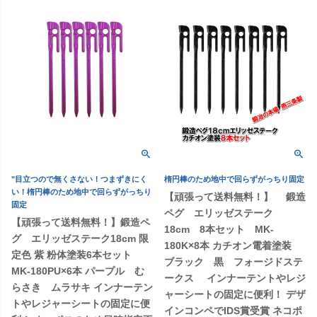
"目立つので無くさない！つまずきにく
楕円棒のため地中で回らずがっちり固定
い！楕円棒のため地中で回らずがっちり
【頑張って送料無料！】 鍛造
固定
ペグ エリッゼステーク
【頑張って送料無料！】鍛造ペ
18cm 8本セット MK-
グ エリッゼステーク18cm 限
180K×8本 カチオン電着塗装
定色 紫 粉体塗装6本セット
ブラック 黒 フォージドステ
MK-180PU×6本 パープル む
ークス インナーテントやレジ
らさき ムラサキ インナーテン
ャーシートの固定に便利！ デザ
トやレジャーシートの固定に便
インコンペでIDS賞受賞 ネコポ