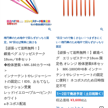
楕円棒のため地中で回らずがっちり固
"目立つので無くさない！つまずきにく
定。90°回せば簡単に抜ける
い！楕円棒のため地中で回らずがっちり
固定
【頑張って送料無料！】
【頑張って送料無料！】鍛造ペ
鍛造ペグ エリッゼステーク
グ エリッゼステーク18cm 限
18cm／8本セット
定色 オレンジ 粉体塗装8本セッ
◆粉体塗装＜MK-180カラー×8
ト MK-180OR×8本 インナー
＞
テントやレジャーシートの固定
インナーテントやレジャーシー
に便利！ ネコポスのため日時指
トの固定に！IDS、おもてなし
定不可
セレクション受賞
レッド/イエロー/ブルー/ピンク/
ホワイト
税込価格
¥
3,608
税込
※ネコポス配送