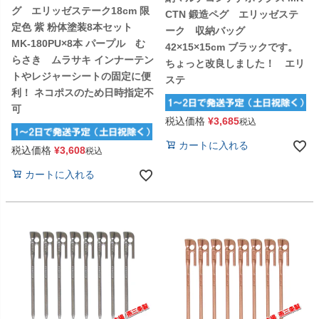
グ エリッゼステーク18cm 限
CTN 鍛造ペグ エリッゼステ
定色 紫 粉体塗装8本セット
ーク 収納バッグ
MK-180PU×8本 パープル む
42×15×15cm ブラックです。
らさき ムラサキ インナーテン
ちょっと改良しました！ エリ
トやレジャーシートの固定に便
ステ
利！ ネコポスのため日時指定不
可
税込価格
¥
3,685
税込
カートに入れる
税込価格
¥
3,608
税込
カートに入れる