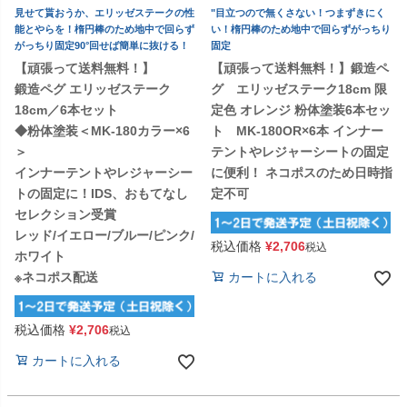
見せて貰おうか、エリッゼステークの性
"目立つので無くさない！つまずきにく
能とやらを！楕円棒のため地中で回らず
い！楕円棒のため地中で回らずがっちり
がっちり固定90°回せば簡単に抜ける！
固定
【頑張って送料無料！】
【頑張って送料無料！】鍛造ペ
鍛造ペグ エリッゼステーク
グ エリッゼステーク18cm 限
18cm／6本セット
定色 オレンジ 粉体塗装6本セッ
◆粉体塗装＜MK-180カラー×6
ト MK-180OR×6本 インナー
＞
テントやレジャーシートの固定
インナーテントやレジャーシー
に便利！ ネコポスのため日時指
トの固定に！IDS、おもてなし
定不可
セレクション受賞
レッド/イエロー/ブルー/ピンク/
税込価格
¥
2,706
税込
ホワイト
※ネコポス配送
カートに入れる
税込価格
¥
2,706
税込
カートに入れる