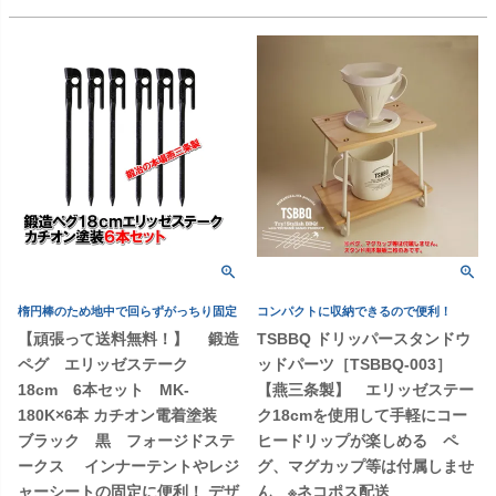
楕円棒のため地中で回らずがっちり固定
コンパクトに収納できるので便利！
【頑張って送料無料！】 鍛造
TSBBQ ドリッパースタンドウ
ペグ エリッゼステーク
ッドパーツ［TSBBQ-003］
18cm 6本セット MK-
【燕三条製】 エリッゼステー
180K×6本 カチオン電着塗装
ク18cmを使用して手軽にコー
ブラック 黒 フォージドステ
ヒードリップが楽しめる ペ
ークス インナーテントやレジ
グ、マグカップ等は付属しませ
ャーシートの固定に便利！ デザ
ん ※ネコポス配送