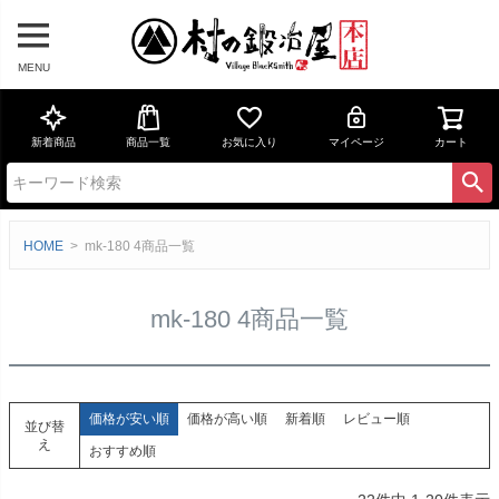
MENU
新着商品
商品一覧
お気に入り
マイページ
カート
HOME
mk-180 4商品一覧
mk-180 4商品一覧
価格が安い順
価格が高い順
新着順
レビュー順
並び替
え
おすすめ順