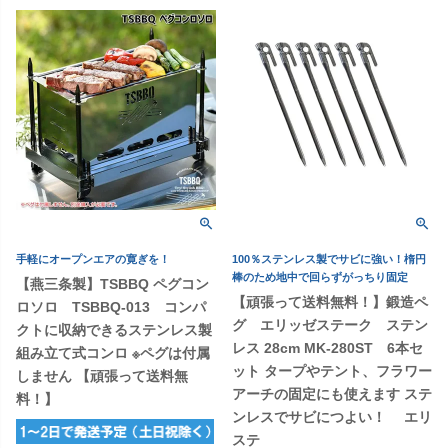
手軽にオープンエアの寛ぎを！
100％ステンレス製でサビに強い！楕円
棒のため地中で回らずがっちり固定
【燕三条製】TSBBQ ペグコン
【頑張って送料無料！】鍛造ペ
ロソロ TSBBQ-013 コンパ
グ エリッゼステーク ステン
クトに収納できるステンレス製
レス 28cm MK-280ST 6本セ
組み立て式コンロ ※ペグは付属
ット タープやテント、フラワー
しません 【頑張って送料無
アーチの固定にも使えます ステ
料！】
ンレスでサビにつよい！ エリ
ステ