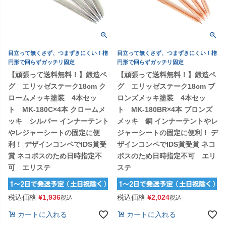
目立って無くさず、つまずきにくい！楕
目立って無くさず、つまずきにくい！楕
円形で回らずガッチリ固定
円形で回らずガッチリ固定
【頑張って送料無料！】鍛造ペ
【頑張って送料無料！】鍛造ペ
グ エリッゼステーク18cm ク
グ エリッゼステーク18cm ブ
ロームメッキ塗装 4本セッ
ロンズメッキ塗装 4本セッ
ト MK-180C×4本 クロームメ
ト MK-180BR×4本 ブロンズ
ッキ シルバー インナーテント
メッキ 銅 インナーテントやレ
やレジャーシートの固定に便
ジャーシートの固定に便利！ デ
利！ デザインコンペでIDS賞受
ザインコンペでIDS賞受賞 ネコ
賞 ネコポスのため日時指定不
ポスのため日時指定不可 エリ
可 エリステ
ステ
税込価格
¥
1,936
税込価格
¥
2,024
税込
税込
カートに入れる
カートに入れる