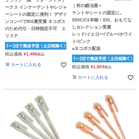
ブラック 黒 フォージドステ
｜村の鍛冶屋＞
ークス インナーテントやレジャ
テントやシートの固定に。
ーシートの固定に便利！ デザイ
S55Cの1本物！IDS、おもてな
ンコンペでIDS賞受賞 ネコポス
しセレクション受賞
のため代引・日時指定不可 エ
レッド/イエロー/ブルー/ホワイ
リステ
ト/ピンク
※ネコポス配送
税込価格
¥
1,496
税込
カートに入れる
税込価格
¥
1,804
税込
カートに入れる