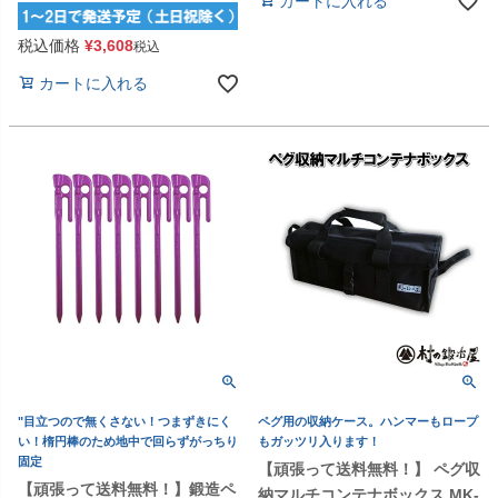
カートに入れる
税込価格
¥
3,608
税込
カートに入れる
"目立つので無くさない！つまずきにく
ペグ用の収納ケース。ハンマーもロープ
い！楕円棒のため地中で回らずがっちり
もガッツリ入ります！
固定
【頑張って送料無料！】 ペグ収
【頑張って送料無料！】鍛造ペ
納マルチコンテナボックス MK-