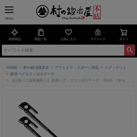
MENU
新着商品
商品一覧
お気に入り
マイページ
カート
HOME
村の鍛冶屋本店
アウトドア・スポーツ用品
ペグ・テント
鍛造ペグエリッゼステーク
【頑張って送料無料！】 鍛造ペグ エリッゼステーク 48cm 2本セット MK-480K×2 カチオン電着塗装 タープやテント、フラワーアーチの固定にも使えます デザインコンペでIDS賞受賞 ドッグアンカーとして使えます エリステ