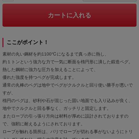
カートに入れる
ここがポイント！
素材の丸い鋼材を約1100℃になるまで真っ赤に熱し、
約１トンという強力な力で一気に断面を楕円形に潰した鍛造ペグ。
熱した鋼材に強力な圧力を加えることによって、
優れた強度を持つペグが完成します。
通常の丸棒のペグは地中でペグがクルクルと回り使い勝手が悪いで
すが、
楕円のペグは、砂利や石が混じった固い地面でも入り込みが良く、
地中でクルクルと回る事なく、ガッチリと固定します。
またロープの引っ張り方向は材料が厚めに設計されておりますの
で、強靭に耐えるようにされております。
ロープが触れる箇所は、バリでロープが切れる事がないようにトリ