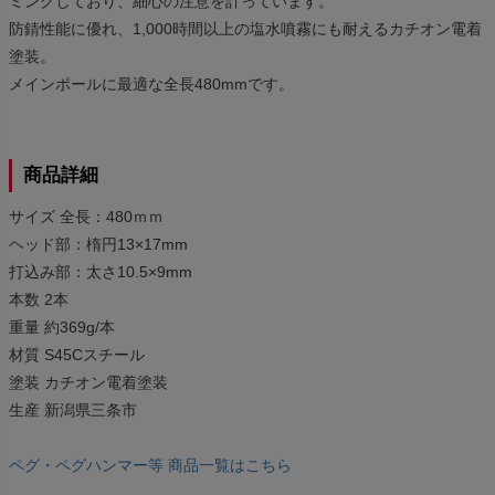
ミングしており、細心の注意を計っています。
防錆性能に優れ、1,000時間以上の塩水噴霧にも耐えるカチオン電着
塗装。
メインポールに最適な全長480mmです。
商品詳細
サイズ 全長：480ｍｍ
ヘッド部：楕円13×17mm
打込み部：太さ10.5×9mm
本数 2本
重量 約369g/本
材質 S45Cスチール
塗装 カチオン電着塗装
生産 新潟県三条市
ペグ・ペグハンマー等 商品一覧はこちら