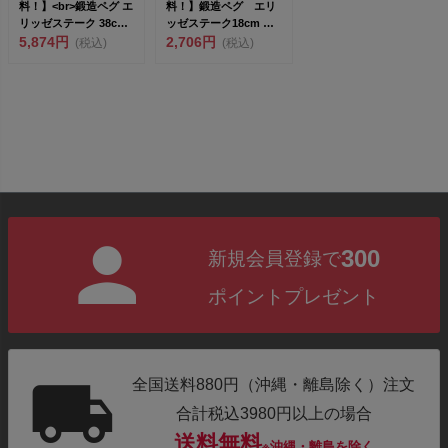
料！】<br>鍛造ペグ エ
料！】鍛造ペグ エリ
リッゼステーク 38cm
ッゼステーク18cm 限
／6本...
5,874円
定色 オレンジ 粉体塗
2,706円
(税込)
(税込)
装...
300
新規会員登録で
ポイントプレゼント
全国送料880円（沖縄・離島除く）注文
合計税込3980円以上の場合
送料無料
※沖縄・離島を除く