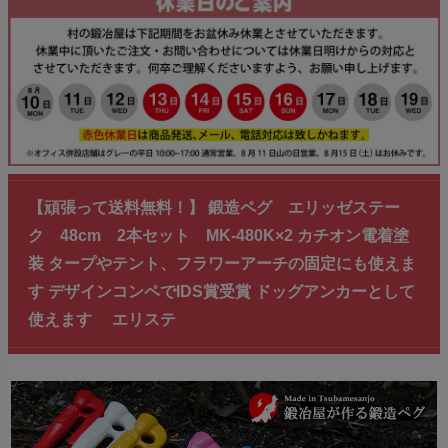
【頑張って送料無料！】 鍛造ペグ エリッゼステー
ク 48cm 2本セット MK-480K×2 カチオン電着塗
装 タープやテント、フラワーアーチの固定にも使えま
す デザインコンペでIDS賞受賞 ドッグアンカーとして
使えます エリステ