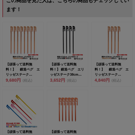
この商品を見た人は、こちらの商品もチェックしてい
ます！
【頑張って送料無
【頑張って送料無
【頑張って送料無
料！】 鍛造ペグ エ
料！】 鍛造ペグ エリ
料！】 鍛造ペグ エ
リッゼステーク
ッゼステーク38cm 4
リッゼステーク
38cm 8本セット
9,680円
本セット MK-380...
3,652円
38cm 4本セット
4,840円
(税込)
(税込)
(税込)
MK-38...
MK-38...
【頑張って送料無
【頑張って送料無