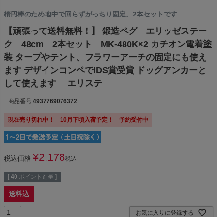
楕円棒のため地中で回らずがっちり固定。2本セットです
【頑張って送料無料！】 鍛造ペグ エリッゼステー
ク 48cm 2本セット MK-480K×2 カチオン電着塗
装 タープやテント、フラワーアーチの固定にも使え
ます デザインコンペでIDS賞受賞 ドッグアンカーと
して使えます エリステ
商品番号
4937769076372
現在売り切れ中！ 10月下頃入荷予定！ 予約受付中
¥
2,178
税込価格
税込
[
40
ポイント進呈 ]
送料込
お気に入りに登録する