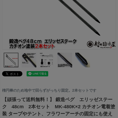
楕円棒のため地中で回らずがっちり固定。2本セットです
【頑張って送料無料！】 鍛造ペグ エリッゼステー
ク 48cm 2本セット MK-480K×2 カチオン電着塗
装 タープやテント、フラワーアーチの固定にも使え