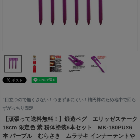
"目立つので無くさない！つまずきにくい！楕円棒のため地中で回ら
ずがっちり固定
【頑張って送料無料！】鍛造ペグ エリッゼステーク
18cm 限定色 紫 粉体塗装6本セット MK-180PU×6
本 パープル むらさき ムラサキ インナーテントや