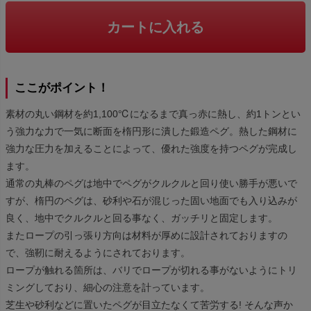
カートに入れる
ここがポイント！
素材の丸い鋼材を約1,100℃になるまで真っ赤に熱し、約1トンとい
う強力な力で一気に断面を楕円形に潰した鍛造ペグ。熱した鋼材に
強力な圧力を加えることによって、優れた強度を持つペグが完成し
ます。
通常の丸棒のペグは地中でペグがクルクルと回り使い勝手が悪いで
すが、楕円のペグは、砂利や石が混じった固い地面でも入り込みが
良く、地中でクルクルと回る事なく、ガッチリと固定します。
またロープの引っ張り方向は材料が厚めに設計されておりますの
で、強靭に耐えるようにされております。
ロープが触れる箇所は、バリでロープが切れる事がないようにトリ
ミングしており、細心の注意を計っています。
芝生や砂利などに置いたペグが目立たなくて苦労する! そんな声か