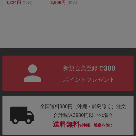
2017年新色パープ
4,224円
定色 紫 粉体塗装8本
3,608円
(税込)
(税込)
ル ...
セ...
300
新規会員登録で
ポイントプレゼント
全国送料880円（沖縄・離島除く）注文
合計税込3980円以上の場合
送料無料
※沖縄・離島を除く