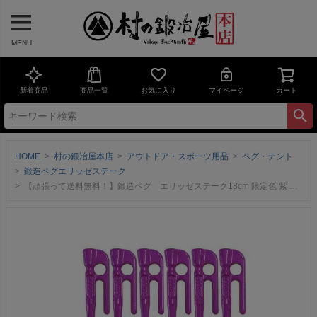
MENU
新着商品
商品一覧
お気に入り
マイページ
カート
HOME
村の鍛冶屋本店
アウトドア・スポーツ用品
ペグ・テント
鍛造ペグエリッゼステーク
【頑張って送料無料！】鍛造ペグ エリッゼステーク18cm 限定色 紫 粉体塗装6本セット MK-180PU×6本 パープル むらさき ムラサキ インナーテントやレジャーシートの固定に便利！ ネコポスのため日時指定不可