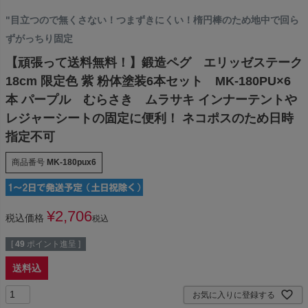
"目立つので無くさない！つまずきにくい！楕円棒のため地中で回ら
ずがっちり固定
【頑張って送料無料！】鍛造ペグ エリッゼステーク
18cm 限定色 紫 粉体塗装6本セット MK-180PU×6
本 パープル むらさき ムラサキ インナーテントや
レジャーシートの固定に便利！ ネコポスのため日時
指定不可
商品番号
MK-180pux6
¥
2,706
税込価格
税込
[
49
ポイント進呈 ]
送料込
お気に入りに登録する