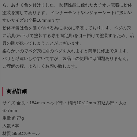
ら、あえて色を付けました。 防錆性能に優れたカチオン電着に粉体
塗装を施してあります。 インナーテントやレジャーシートに扱いや
すいサイズの全長184mmです
粉体塗装は色を濃く付ける為に厚めに塗装しております。ペグの穴
に治具(吊下げて塗装する専用固定具)を引っ掛けて塗装するため、治
具の跡が残ってしまうことがございます。
柔らかいのでペグ穴に別のペグを入れますと簡単に修正できます。
バリと勘違いしやすいですが、製品上の使用には問題ありません。
ご理解の程、よろしくお願い致します。
商品詳細
サイズ 全長：184ｍｍ ヘッド部：楕円10×12mm 打込み部：太さ
6×7mm
重量 約77g
入数 6本
材質 S55Cスチール