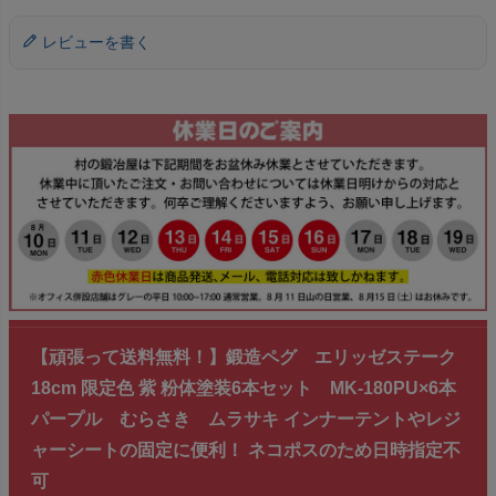
レビューを書く
【頑張って送料無料！】鍛造ペグ エリッゼステーク
18cm 限定色 紫 粉体塗装6本セット MK-180PU×6本
パープル むらさき ムラサキ インナーテントやレジ
ャーシートの固定に便利！ ネコポスのため日時指定不
可