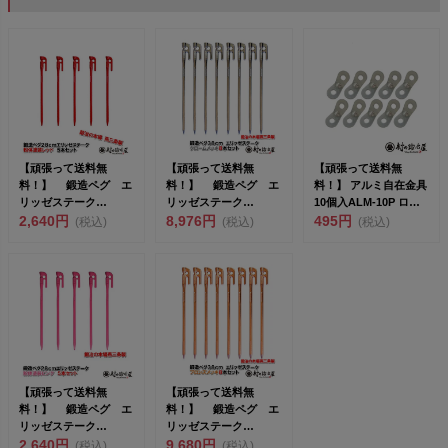
【頑張って送料無
【頑張って送料無
【頑張って送料無
料！】 鍛造ペグ エ
料！】 鍛造ペグ エ
料！】 アルミ自在金具
リッゼステーク
リッゼステーク
10個入ALM-10P ロー
28cm 5本セット
2,640円
38cm 8本セット
8,976円
プ径φ3.0-5...
495円
(税込)
(税込)
(税込)
MK-28...
MK-38...
【頑張って送料無
【頑張って送料無
料！】 鍛造ペグ エ
料！】 鍛造ペグ エ
リッゼステーク
リッゼステーク
28cm 5本セット
2,640円
38cm 8本セット
9,680円
(税込)
(税込)