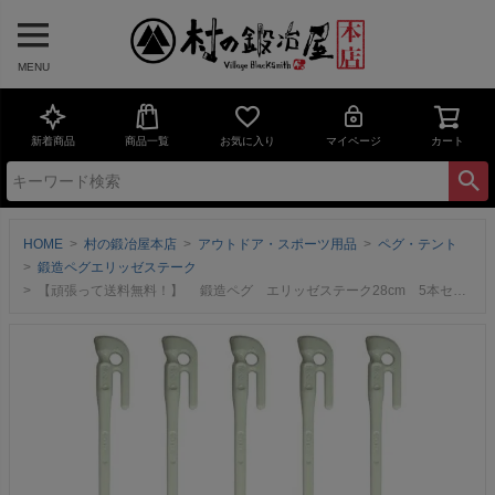
MENU
新着商品
商品一覧
お気に入り
マイページ
カート
HOME
村の鍛冶屋本店
アウトドア・スポーツ用品
ペグ・テント
鍛造ペグエリッゼステーク
【頑張って送料無料！】 鍛造ペグ エリッゼステーク28cm 5本セット MK-280WH×5本 粉体塗装 ホワイト 白色 フォージドステークス インナーテントやレジャーシートの固定に便利！ デザインコンペでIDS賞受賞 エリステ