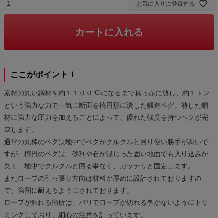
お気に入りに登録する
カートに入れる
ここがポイント！
素材の丸い鋼材を約１１００℃になるまで真っ赤に熱し、約１トン
という強力な力で一気に断面を楕円形に潰した鍛造ペグ。熱した鋼
材に強力な圧力を加えることによって、優れた強度を持つペグが完
成します。
通常の丸棒のペグは地中でペグがクルクルと回り使い勝手が悪いで
すが、楕円のペグは、砂利や石が混じった固い地面でも入り込みが
良く、地中でクルクルと回る事なく、ガッチリと固定します。
またロープの引っ張り方向は材料が厚めに設計されておりますの
で、強靭に耐えるようにされております。
ロープが触れる箇所は、バリでロープが切れる事がないようにトリ
ミングしており、細心の注意を計っています。