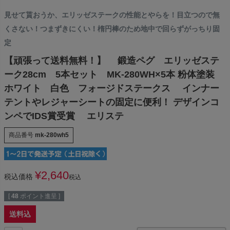
見せて貰おうか、エリッゼステークの性能とやらを！目立つので無
くさない！つまずきにくい！楕円棒のため地中で回らずがっちり固
定
【頑張って送料無料！】 鍛造ペグ エリッゼステ
ーク28cm 5本セット MK-280WH×5本 粉体塗装
ホワイト 白色 フォージドステークス インナー
テントやレジャーシートの固定に便利！ デザインコ
ンペでIDS賞受賞 エリステ
商品番号
mk-280wh5
¥
2,640
税込価格
税込
[
48
ポイント進呈 ]
送料込