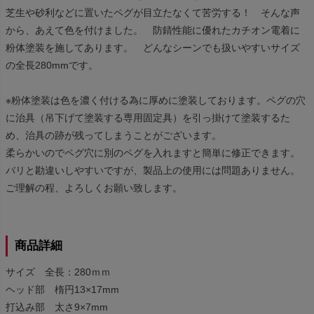
芝生や砂利などに置いたペグが目立たなくて苦労する！ そんな声
から、あえて色を付けました。 防錆性能に優れたカチオン電着に
粉体塗装を施してあります。 どんなシーンでも扱いやすいサイズ
の全長280mmです。
※粉体塗装は色を濃く付ける為に厚めに塗装しております。ペグの穴
に治具（吊下げて塗装する専用固定具）を引っ掛けて塗装するた
め、治具の跡が残ってしまうことがございます。
柔らかいのでペグ穴に別のペグを入れますと簡単に修正できます。
バリと勘違いしやすいですが、製品上の使用には問題ありません。
ご理解の程、よろしくお願い致します。
商品詳細
サイズ 全長：280ｍｍ
ヘッド部 楕円13×17mm
打込み部 太さ9×7mm