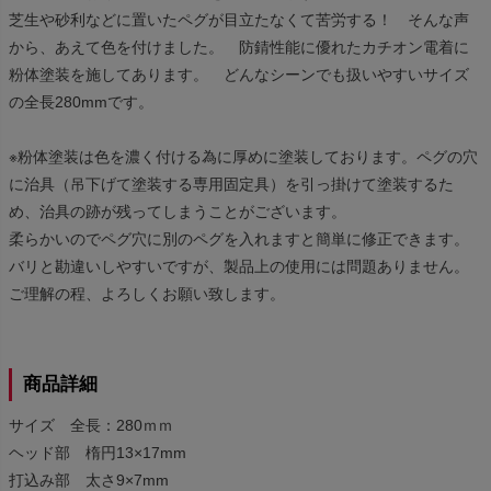
芝生や砂利などに置いたペグが目立たなくて苦労する！ そんな声
から、あえて色を付けました。 防錆性能に優れたカチオン電着に
粉体塗装を施してあります。 どんなシーンでも扱いやすいサイズ
の全長280mmです。
※粉体塗装は色を濃く付ける為に厚めに塗装しております。ペグの穴
に治具（吊下げて塗装する専用固定具）を引っ掛けて塗装するた
め、治具の跡が残ってしまうことがございます。
柔らかいのでペグ穴に別のペグを入れますと簡単に修正できます。
バリと勘違いしやすいですが、製品上の使用には問題ありません。
ご理解の程、よろしくお願い致します。
商品詳細
サイズ 全長：280ｍｍ
ヘッド部 楕円13×17mm
打込み部 太さ9×7mm