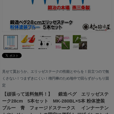
見せて貰おうか、エリッゼステークの性能とやらを！目立つので無
くさない！つまずきにくい！楕円棒のため地中で回らずがっちり固
定
【頑張って送料無料！】 鍛造ペグ エリッゼステ
ーク28cm 5本セット MK-280BL×5本 粉体塗装
ブルー 青 フォージドステークス インナーテン