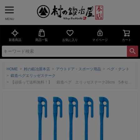
MENU
新着商品
商品一覧
お気に入り
マイページ
カート
HOME
村の鍛冶屋本店
アウトドア・スポーツ用品
ペグ・テント
鍛造ペグエリッゼステーク
【頑張って送料無料！】 鍛造ペグ エリッゼステーク28cm 5本セット MK-280BL×5本 粉体塗装 ブルー 青 フォージドステークス インナーテントやレジャーシートの固定に便利！ デザインコンペでIDS賞受賞 エリステ