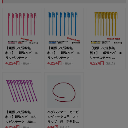
【頑張って送料無
【頑張って送料無
【頑張って送料無
料！】 鍛造ペグ エ
料！】 鍛造ペグ エ
料！】 鍛造ペグ エ
リッゼステーク
リッゼステーク
リッゼステーク
28cm 8本セット
4,224円
28cm 8本セット
4,224円
28cm 8本セット
4,224円
(税込)
(税込)
(税込)
MK-28...
MK-28...
MK-28...
【頑張って送料無
ペグハンマー・カービ
料！】鍛造ペグ エリ
ングアックス用 スト
ッゼステーク 28cm
ラップ 紐 定形外の
2017年新色パープ
4,224円
ため代引き、日時指定
484円
(税込)
(税込)