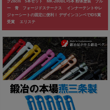
ク28cm 5本セット MK-280BL×5本 粉体塗装 ブル
ー 青 フォージドステークス インナーテントやレ
ジャーシートの固定に便利！ デザインコンペでIDS賞
受賞 エリステ