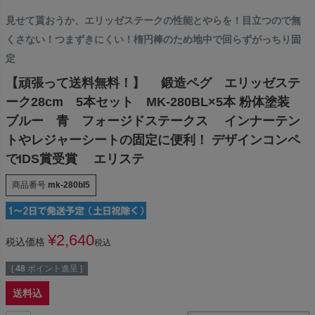
見せて貰おうか、エリッゼステークの性能とやらを！目立つので無
くさない！つまずきにくい！楕円棒のため地中で回らずがっちり固
定
【頑張って送料無料！】 鍛造ペグ エリッゼステ
ーク28cm 5本セット MK-280BL×5本 粉体塗装
ブルー 青 フォージドステークス インナーテン
トやレジャーシートの固定に便利！ デザインコンペ
でIDS賞受賞 エリステ
商品番号
mk-280bl5
¥
2,640
税込価格
税込
[
48
ポイント進呈 ]
送料込