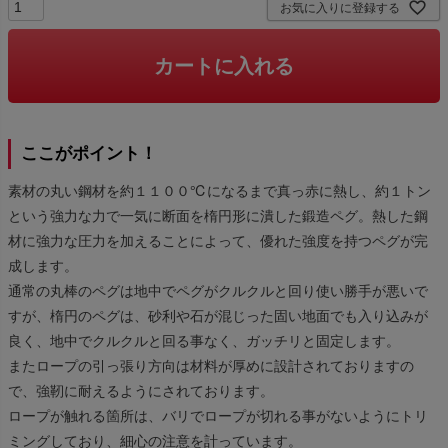
お気に入りに登録する
カートに入れる
ここがポイント！
素材の丸い鋼材を約１１００℃になるまで真っ赤に熱し、約１トン
という強力な力で一気に断面を楕円形に潰した鍛造ペグ。熱した鋼
材に強力な圧力を加えることによって、優れた強度を持つペグが完
成します。
通常の丸棒のペグは地中でペグがクルクルと回り使い勝手が悪いで
すが、楕円のペグは、砂利や石が混じった固い地面でも入り込みが
良く、地中でクルクルと回る事なく、ガッチリと固定します。
またロープの引っ張り方向は材料が厚めに設計されておりますの
で、強靭に耐えるようにされております。
ロープが触れる箇所は、バリでロープが切れる事がないようにトリ
ミングしており、細心の注意を計っています。