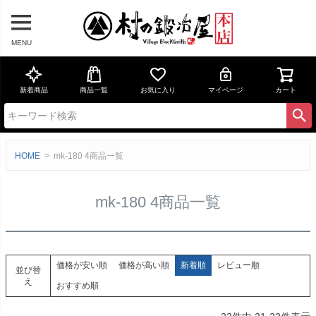
MENU
新着商品
商品一覧
お気に入り
マイページ
カート
HOME
mk-180 4商品一覧
mk-180 4商品一覧
価格が安い順
価格が高い順
新着順
レビュー順
並び替
え
おすすめ順