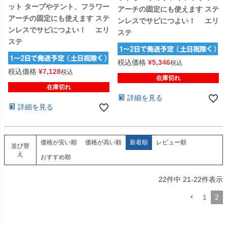
ット タープやテント、フラワー
アーチの固定にも使えます ステ
アーチの固定にも使えます ステ
ンレスでサビにつよい！ エリ
ンレスでサビにつよい！ エリ
ステ
ステ
税込価格
¥
5,346
税込
税込価格
¥
7,128
税込
在庫切れ
在庫切れ
詳細を見る
詳細を見る
価格が安い順
価格が高い順
新着順
レビュー順
並び替
え
おすすめ順
22
件中
21
-
22
件表示
1
2