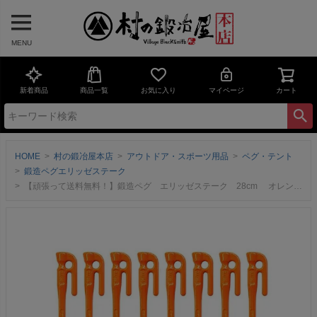
MENU
新着商品
商品一覧
お気に入り
マイページ
カート
HOME
村の鍛冶屋本店
アウトドア・スポーツ用品
ペグ・テント
鍛造ペグエリッゼステーク
【頑張って送料無料！】鍛造ペグ エリッゼステーク 28cm オレンジ MK-280OR 8本セット タープやテント、フラワーアーチの固定にも使えます！ デザインコンペでIDS賞受賞記念 エリステ