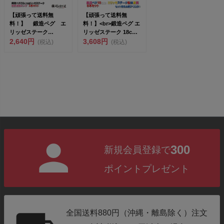
【頑張って送料無
【頑張って送料無
料！】 鍛造ペグ エ
料！】<br>鍛造ペグ エ
リッゼステーク
リッゼステーク 18cm
28cm 5本セット
2,640円
／8本...
3,608円
(税込)
(税込)
MK-28...
300
新規会員登録で
ポイントプレゼント
全国送料880円（沖縄・離島除く）注文