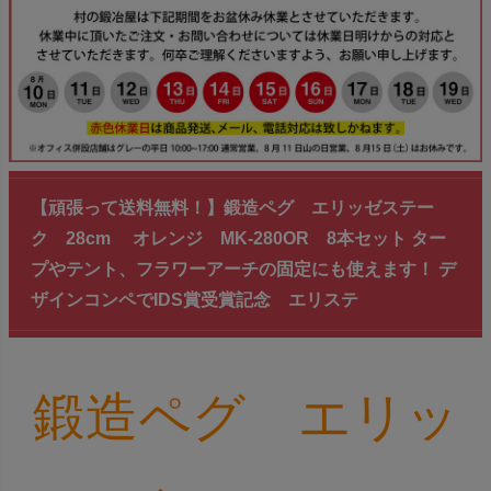
【頑張って送料無料！】鍛造ペグ エリッゼステー
ク 28cm オレンジ MK-280OR 8本セット ター
プやテント、フラワーアーチの固定にも使えます！ デ
ザインコンペでIDS賞受賞記念 エリステ
鍛造ペグ エリッ