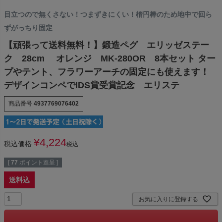
目立つので無くさない！つまずきにくい！楕円棒のため地中で回ら
ずがっちり固定
【頑張って送料無料！】鍛造ペグ エリッゼステー
ク 28cm オレンジ MK-280OR 8本セット ター
プやテント、フラワーアーチの固定にも使えます！
デザインコンペでIDS賞受賞記念 エリステ
商品番号
4937769076402
¥
4,224
税込価格
税込
[
77
ポイント進呈 ]
送料込
お気に入りに登録する