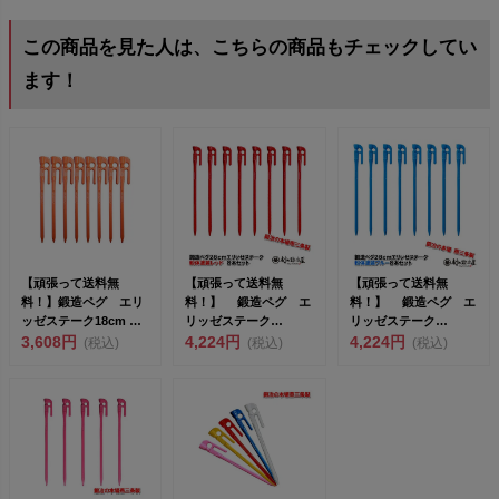
この商品を見た人は、こちらの商品もチェックしてい
ます！
【頑張って送料無
【頑張って送料無
【頑張って送料無
料！】鍛造ペグ エリ
料！】 鍛造ペグ エ
料！】 鍛造ペグ エ
ッゼステーク18cm 限
リッゼステーク
リッゼステーク
定色 オレンジ 粉体塗
3,608円
28cm 8本セット
4,224円
28cm 8本セット
4,224円
(税込)
(税込)
(税込)
装...
MK-28...
MK-28...