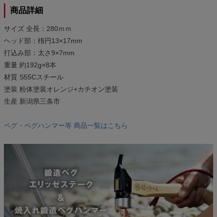
商品詳細
サイズ 全長：280ｍｍ
ヘッド部：楕円13×17mm
打込み部：太さ9×7mm
重量 約192g×8本
材質 S55Cスチール
塗装 粉体塗装オレンジ+カチオン塗装
生産 新潟県三条市
ペグ・ペグハンマー等 商品一覧はこちら