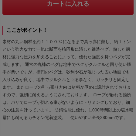
カートに入れる
ここがポイント！
素材の丸い鋼材を約１１００℃になるまで真っ赤に熱し、約１トン
という強力な力で一気に断面を楕円形に潰した鍛造ペグ。熱した鋼
材に強力な圧力を加えることによって、優れた強度を持つペグが完
成します。 通常の丸棒のペグは地中でペグがクルクルと回り使い勝
手が悪いですが、楕円のペグは、砂利や石が混じった固い地面でも
入り込みが良く、地中でクルクルと回る事なく、ガッチリと固定し
ます。 またロープの引っ張り方向は材料が厚めに設計されておりま
すので、強靭に耐えるようにされております。 ロープが触れる箇所
は、バリでロープが切れる事がないようにトリミングしており、細
心の注意を計っています。 防錆性能に優れ、1,000時間以上の塩水噴
霧にも耐えるカチオン電着塗装。 使いやすい全長280mmです。