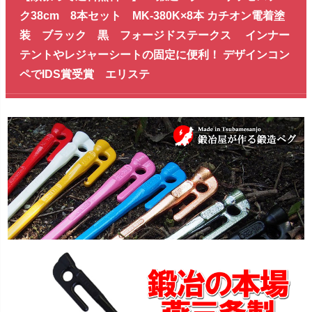
ク38cm 8本セット MK-380K×8本 カチオン電着塗
装 ブラック 黒 フォージドステークス インナー
テントやレジャーシートの固定に便利！ デザインコン
ペでIDS賞受賞 エリステ