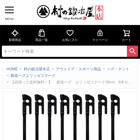
MENU
新着商品
商品一覧
お気に入り
マイページ
カート
HOME
村の鍛冶屋本店
アウトドア・スポーツ用品
ペグ・テント
鍛造ペグエリッゼステーク
【頑張って送料無料！】 鍛造ペグ エリッゼステーク38cm 8本セット MK-380K×8本 カチオン電着塗装 ブラック 黒 フォージドステークス インナーテントやレジャーシートの固定に便利！ デザインコンペでIDS賞受賞 エリステ