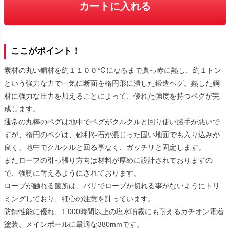
カートに入れる
ここがポイント！
素材の丸い鋼材を約１１００℃になるまで真っ赤に熱し、約１トン
という強力な力で一気に断面を楕円形に潰した鍛造ペグ。熱した鋼
材に強力な圧力を加えることによって、優れた強度を持つペグが完
成します。
通常の丸棒のペグは地中でペグがクルクルと回り使い勝手が悪いで
すが、楕円のペグは、砂利や石が混じった固い地面でも入り込みが
良く、地中でクルクルと回る事なく、ガッチリと固定します。
またロープの引っ張り方向は材料が厚めに設計されておりますの
で、強靭に耐えるようにされております。
ロープが触れる箇所は、バリでロープが切れる事がないようにトリ
ミングしており、細心の注意を計っています。
防錆性能に優れ、1,000時間以上の塩水噴霧にも耐えるカチオン電着
塗装。メインポールに最適な380mmです。