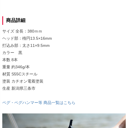
商品詳細
サイズ 全長：380ｍｍ
ヘッド部：楕円13.5×16mm
打込み部：太さ11×9.5mm
カラー 黒
本数 8本
重量 約346g/本
材質 S55Cスチール
塗装 カチオン電着塗装
生産 新潟県三条市
ペグ・ペグハンマー等 商品一覧はこちら