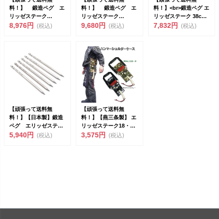
料！】 鍛造ペグ エ
料！】 鍛造ペグ エ
料！】<br>鍛造ペグ エ
リッゼステーク
リッゼステーク
リッゼステーク 38cm
38cm 8本セット
8,976円
38cm 8本セット
9,680円
／8本...
7,832円
(税込)
(税込)
(税込)
MK-38...
MK-38...
【頑張って送料無
【頑張って送料無
料！】【日本製】鍛造
料！】【燕三条製】 エ
ペグ エリッゼステー
リッゼステーク18・
ク 64チタン 20cm
5,940円
28cm用 ペグ ハンマ
3,575円
(税込)
(税込)
M...
ー...