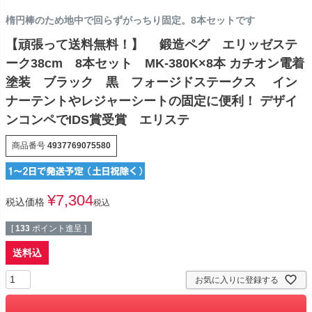
楕円棒のため地中で回らずがっちり固定。8本セットです
【頑張って送料無料！】 鍛造ペグ エリッゼステ
ーク38cm 8本セット MK-380K×8本 カチオン電着
塗装 ブラック 黒 フォージドステークス イン
ナーテントやレジャーシートの固定に便利！ デザイ
ンコンペでIDS賞受賞 エリステ
商品番号
4937769075580
¥
7,304
税込価格
税込
[
133
ポイント進呈 ]
送料込
お気に入りに登録する