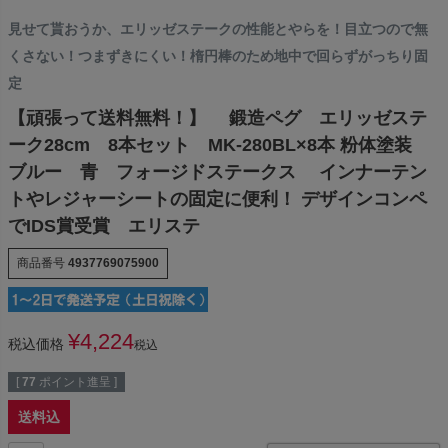
見せて貰おうか、エリッゼステークの性能とやらを！目立つので無
くさない！つまずきにくい！楕円棒のため地中で回らずがっちり固
定
【頑張って送料無料！】 鍛造ペグ エリッゼステ
ーク28cm 8本セット MK-280BL×8本 粉体塗装
ブルー 青 フォージドステークス インナーテン
トやレジャーシートの固定に便利！ デザインコンペ
でIDS賞受賞 エリステ
商品番号
4937769075900
¥
4,224
税込価格
税込
[
77
ポイント進呈 ]
送料込