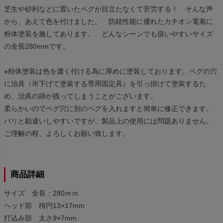
芝生や砂利などに置いたペグが目立たなくて苦労する！ そんな声
から、あえて色を付けました。 防錆性能に優れたカチオン電着に
粉体塗装を施してあります。 どんなシーンでも扱いやすいサイズ
の全長280mmです。
※粉体塗装は色を濃く付ける為に厚めに塗装しております。ペグの穴
に治具（吊下げて塗装する専用固定具）を引っ掛けて塗装するた
め、治具の跡が残ってしまうことがございます。
柔らかいのでペグ穴に別のペグを入れますと簡単に修正できます。
バリと勘違いしやすいですが、製品上の使用には問題ありません。
ご理解の程、よろしくお願い致します。
商品詳細
サイズ 全長：280ｍｍ
ヘッド部 楕円13×17mm
打込み部 太さ9×7mm