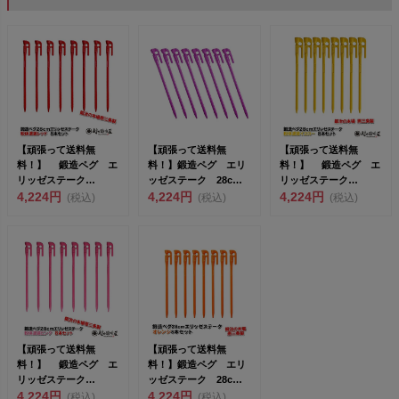
【頑張って送料無
【頑張って送料無
【頑張って送料無
料！】 鍛造ペグ エ
料！】鍛造ペグ エリ
料！】 鍛造ペグ エ
リッゼステーク
ッゼステーク 28cm
リッゼステーク
28cm 8本セット
4,224円
2017年新色パープ
4,224円
28cm 8本セット
4,224円
(税込)
(税込)
(税込)
MK-28...
ル ...
MK-28...
【頑張って送料無
【頑張って送料無
料！】 鍛造ペグ エ
料！】鍛造ペグ エリ
リッゼステーク
ッゼステーク 28cm
28cm 8本セット
4,224円
オレンジ MK-280...
4,224円
(税込)
(税込)