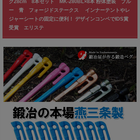
ク28cm 8本セット MK-280BL×8本 粉体塗装 ブル
ー 青 フォージドステークス インナーテントやレ
ジャーシートの固定に便利！ デザインコンペでIDS賞
受賞 エリステ