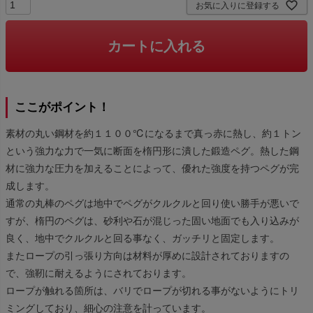
お気に入りに登録する
カートに入れる
ここがポイント！
素材の丸い鋼材を約１１００℃になるまで真っ赤に熱し、約１トン
という強力な力で一気に断面を楕円形に潰した鍛造ペグ。熱した鋼
材に強力な圧力を加えることによって、優れた強度を持つペグが完
成します。
通常の丸棒のペグは地中でペグがクルクルと回り使い勝手が悪いで
すが、楕円のペグは、砂利や石が混じった固い地面でも入り込みが
良く、地中でクルクルと回る事なく、ガッチリと固定します。
またロープの引っ張り方向は材料が厚めに設計されておりますの
で、強靭に耐えるようにされております。
ロープが触れる箇所は、バリでロープが切れる事がないようにトリ
ミングしており、細心の注意を計っています。