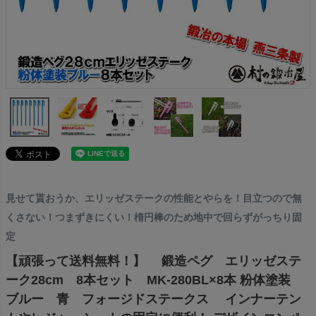
見せて貰おうか、エリッゼステークの性能とやらを！目立つので無
くさない！つまずきにくい！楕円棒のため地中で回らずがっちり固
定
【頑張って送料無料！】 鍛造ペグ エリッゼステ
ーク28cm 8本セット MK-280BL×8本 粉体塗装
ブルー 青 フォージドステークス インナーテン