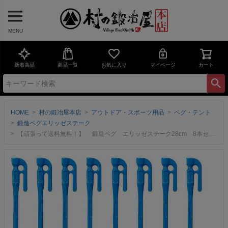
MENU
新着商品
商品一覧
お気に入り
マイページ
カート
HOME
村の鍛冶屋本店
アウトドア・スポーツ用品
ペグ・テント
鍛造ペグエリッゼステーク
【頑張って送料無料！】 鍛造ペグ エリッゼステーク28cm 8本セット MK-280BL×8本 粉体塗装 ブルー 青 フォージドステークス インナーテントやレジャーシートの固定に便利！ デザインコンペでIDS賞受賞 エリステ