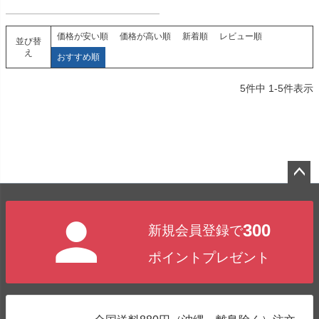
価格が安い順
価格が高い順
新着順
レビュー順
並び替
え
おすすめ順
5
件中
1
-
5
件表示
ペー
ジト
300
新規会員登録で
ップ
へ
ポイントプレゼント