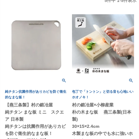
5
件中
1
-
5
件表示
純チタン抗菌作用がありカビを防ぐ衛生
包丁で「トントン」と切る音も心地いい
的なまな板！
ホオノキ！
【燕三条製】村の鍛冶屋
村の鍛冶屋×小柳産業
純チタン まな板 ミニ スクエ
朴の木まな板 燕三条製(日本
ア 日本製
製)
純チタンは抗菌作用がありカビ
30×15×2.4cm
を防ぐ衛生的なまな板！
木製まな板の中でも水に強いホ