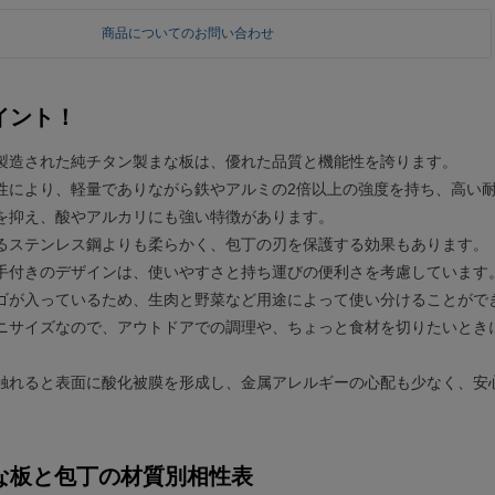
商品についてのお問い合わせ
イント！
製造された純チタン製まな板は、優れた品質と機能性を誇ります。
性により、軽量でありながら鉄やアルミの2倍以上の強度を持ち、高い
を抑え、酸やアルカリにも強い特徴があります。
るステンレス鋼よりも柔らかく、包丁の刃を保護する効果もあります。
手付きのデザインは、使いやすさと持ち運びの便利さを考慮しています
ゴが入っているため、生肉と野菜など用途によって使い分けることがで
ニサイズなので、アウトドアでの調理や、ちょっと食材を切りたいとき
触れると表面に酸化被膜を形成し、金属アレルギーの心配も少なく、安
な板と包丁の材質別相性表