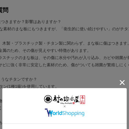
質問
傷はつきますか？影響はありますか？
ような素材のまな板にもつきますが、「衛生的に使い続けやすい」のがチ
、木製・プラスチック製・チタン製に関わらず、まな板に傷はつきます
金属のため、その傷が見えやすい特徴があります。
ラスチックのまな板は、その傷に水分や汚れが入り込み、カビや雑菌が
サビに強く非常に安定した素材のため、傷がついても雑菌が繁殖しにく
ようなチタンですか？
チタン(1種1級)を使用しています。
物が少ないため、
く使える
、金属臭も出にくい
あり、調理器具として安心してお使いいただけます。