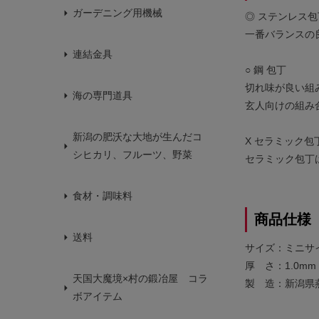
ガーデニング用機械
◎ ステンレス包
一番バランスの
連結金具
○ 鋼 包丁
切れ味が良い組
海の専門道具
玄人向けの組み
新潟の肥沃な大地が生んだコ
X セラミック包
シヒカリ、フルーツ、野菜
セラミック包丁
食材・調味料
商品仕様
送料
サイズ：ミニサイズ
厚 さ：1.0mm
天国大魔境×村の鍛冶屋 コラ
製 造：新潟県
ボアイテム