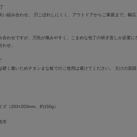
丁
良い組み合わせ。 刃こぼれしにくく、アウトドアからご家庭まで、幅
み合わせですが、刃先が痛みやすく、こまめな包丁の研ぎ直しが必要に
合わせ。
丁
は硬く脆いためチタンまな板でのご使用は避けてください。 欠けの原
（203×203mm、約150g）
燕市