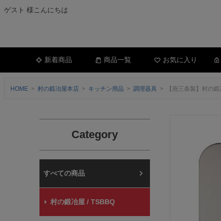
ゲスト 様こんにちは
新着商品
商品一覧
お気に入り
HOME
村の鍛冶屋本店
キッチン用品
調理器具
【燕三条製】村の鍛
Category
村の鍛冶屋本店
村の鍛冶屋 / TSBBQ