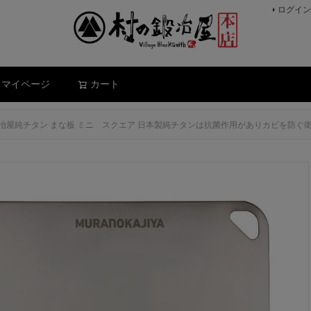
ログイン
検索
マイページ
カート
冶屋純チタン まな板 ミニ スクエア 日本製純チタンは抗菌作用がありカビを防ぐ