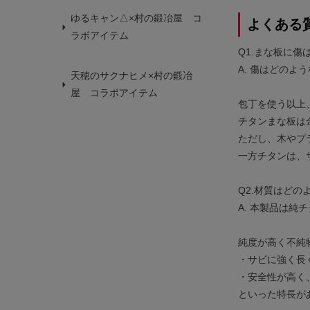
ゆるキャン△×村の鍛冶屋 コ
よくある
ラボアイテム
Q1.まな板に
A. 傷はどの
天穂のサクナヒメ×村の鍛冶
屋 コラボアイテム
包丁を使う以上
チタンまな板は
ただし、木やプ
一方チタンは、
Q2.材質はどの
A. 本製品は純
純度が高く不純
・サビに強く長
・安全性が高く
といった特長が