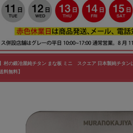
】村の鍛冶屋純チタン まな板 ミニ スクエア 日本製純チタ
送料無料】