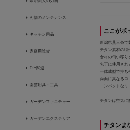
鍛冶職人の刃物
刃物のメンテナンス
ここがポ
キッチン用品
新潟県燕三条で
チタン素材の特
家庭用雑貨
食材の匂い移り
包丁に使用され
DIY関連
一体成型で持ち
両面に異なるロ
園芸用具・工具
コンパクトなミ
チタンは空気に
ガーデンファニチャー
ガーデンエクステリア
チタンま