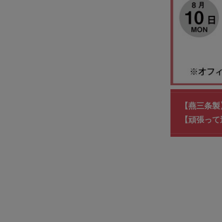
【燕三条製
【頑張って