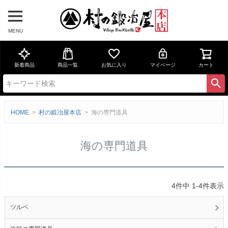
MENU
新着商品
商品一覧
お気に入り
マイページ
カート
HOME
村の鍛冶屋本店
海の専門道具
海の専門道具
4
件中
1
-
4
件表示
ツルベ