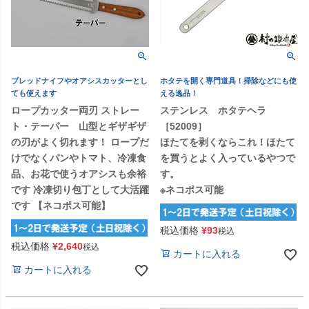
ブレッドナイフやオアシスカッターとし
ホタテを開く専門道具！掃除などにも使
ても使えます
える逸品！
ロープカッター両刃 ストレー
ステンレス ホタテヘラ
ト・テーパー 山型とギザギザ
［52009］
の刃がよく切れます！ ロープだ
ほたてを剥くならこれ！ほたて
けでなくパンやトマト、冷凍食
を買うとよく入っているやつで
品、お花で使うオアシスも余裕
す。
です 冷凍切り包丁として大活躍
※ネコポス可能
です 【ネコポス可能】
税込価格
¥
93
税込
税込価格
¥
2,640
税込
カートに入れる
カートに入れる