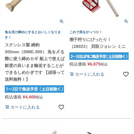
魚を活け締めにするとおいしくなりま
これで貝をがっつり！
す！
潮干狩りにぴったり！
ステンレス製 締鈎
（28023） 貝取ジョレン ミニ
300mm（SIME-300） 魚を〆る
際に使う締めカギ 船上で使えば
税込価格
¥
6,875
税込
鮮度の良いまま輸送することが
できるしめかぎです 【頑張って
カートに入れる
送料無料！】
税込価格
¥
4,400
税込
カートに入れる