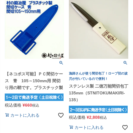
【ネコポス可能】ＰＣ間切ケー
漁師さんが使う間切包丁！ロープ切の波
刃が付いているので便利！
ス 青 105～150mm用 間切
ステンレス製 二徳万能間切包丁
り用の鞘です。プラスチック製
135mm（STNITOKUMAKIRI-
135）
税込価格
¥
660
税込
カートに入れる
税込価格
¥
2,808
税込
カートに入れる