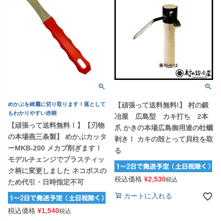
めかぶを綺麗に切り取ります！落として
【頑張って送料無料!】 村の鍛
もわかりやすい赤柄
冶屋 広島型 カキ打ち 2本
【頑張って送料無料！】【刃物
爪 かきの本場広島御用達の牡蠣
の本場燕三条製】 めかぶカッタ
剥き！ カキの殻とって貝柱を取
ーMKB-200 メカブ削ぎます！
る
モデルチェンジでプラスティッ
ク柄に変更しました ネコポスの
税込価格
¥
2,530
税込
ため代引・日時指定不可
カートに入れる
税込価格
¥
1,540
税込