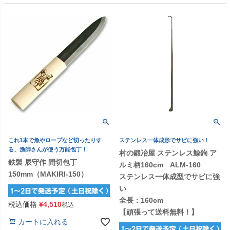
これ1本で魚やロープなど切ったりす
ステンレス一体成形でサビに強い！
る、漁師さんが使う万能包丁！
村の鍛冶屋 ステンレス鯨鉤 ア
鉄製 辰守作 間切包丁
ルミ柄160cm ALM-160
150mm（MAKIRI-150）
ステンレス一体成型でサビに強
い
全長：160cm
税込価格
¥
4,510
税込
【頑張って送料無料！】
カートに入れる