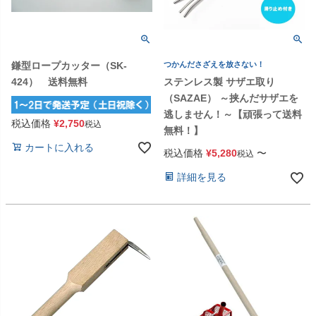
鎌型ロープカッター（SK-
つかんださざえを放さない！
424） 送料無料
ステンレス製 サザエ取り
（SAZAE） ～挟んだサザエを
逃しません！～【頑張って送料
税込価格
¥
2,750
税込
無料！】
カートに入れる
税込価格
¥
5,280
〜
税込
詳細を見る