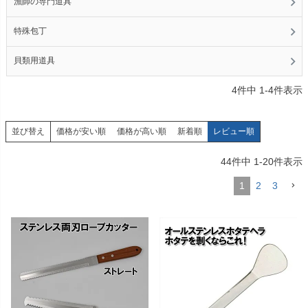
漁師の専門道具
特殊包丁
貝類用道具
4
件中
1
-
4
件表示
価格が安い順
価格が高い順
新着順
レビュー順
並び替え
44
件中
1
-
20
件表示
1
2
3