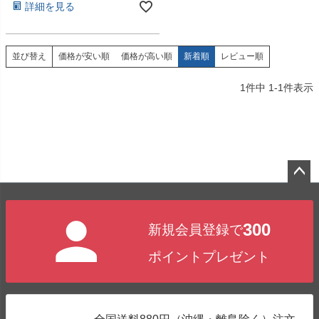
詳細を見る
価格が安い順
価格が高い順
新着順
レビュー順
並び替え
1
件中
1
-
1
件表示
ペー
ジト
300
新規会員登録で
ップ
へ
ポイントプレゼント
全国送料880円（沖縄・離島除く）注文