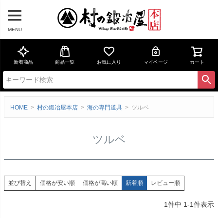
MENU
新着商品
商品一覧
お気に入り
マイページ
カート
HOME
村の鍛冶屋本店
海の専門道具
ツルベ
ツルベ
価格が安い順
価格が高い順
新着順
レビュー順
並び替え
1
件中
1
-
1
件表示