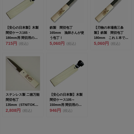
【安心の日本製】木製
鉄製 間切包丁
【刃物の本場燕三条
間切ケース165・
165mm 漁師さんが使
製】鉄製 間切包丁
180mm用 間切用の鞘
う包丁！
180mm これ１本で魚
刃物との相性のい
715円
5,060円
やロープなど切ったり
5,060円
(税込)
(税込)
(税込)
い...
する...
ステンレス製 二徳万能
【安心の日本製】木製
間切包丁
間切ケース105～
135mm（STNITOKUM
150mm用 間切用の鞘
AKIRI-135）
2,808円
刃物との相性のい
946円
(税込)
(税込)
い...