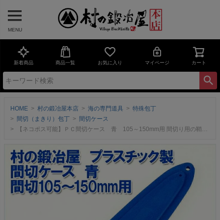
MENU
新着商品
商品一覧
お気に入り
マイページ
カート
HOME
村の鍛冶屋本店
海の専門道具
特殊包丁
間切（まきり）包丁
間切ケース
【ネコポス可能】ＰＣ間切ケース 青 105～150mm用 間切り用の鞘です。プラスチック製