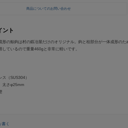
商品についてのお問い合わせ
イント
成形の鯨鉤は村の鍛冶屋だけのオリジナル。鉤と桂部分が一体成形のた
用しているので重量460gと非常に軽いです。
ス（SUS304）
太さφ25mm
樫
を書く