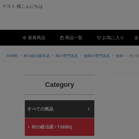
ゲスト 様こんにちは
新着商品
商品一覧
お気に入り
HOME
村の鍛冶屋本店
海の専門道具
漁師の専門道具
魚鈎
村の鍛
Category
村の鍛冶屋本店
村の鍛冶屋 / TSBBQ