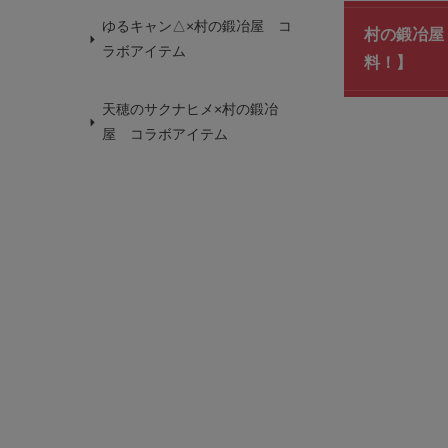
ゆるキャン△×村の鍛冶屋 コ
村の鍛冶屋 
ラボアイテム
料！】
天穂のサクナヒメ×村の鍛冶
屋 コラボアイテム