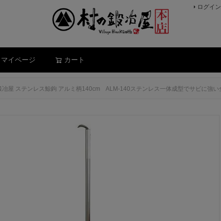
ログイン
検索
マイページ
カート
冶屋 ステンレス鯨鉤 アルミ柄140cm ALM-140ステンレス一体成型でサビに強