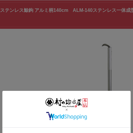
ステンレス鯨鉤 アルミ柄140cm ALM-140ステンレス一体