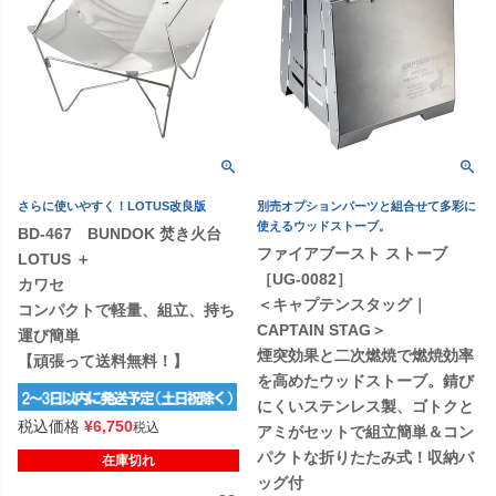
さらに使いやすく！LOTUS改良版
別売オプションパーツと組合せて多彩に
使えるウッドストーブ。
BD-467 BUNDOK 焚き火台
ファイアブースト ストーブ
LOTUS ＋
［UG-0082］
カワセ
＜キャプテンスタッグ｜
コンパクトで軽量、組立、持ち
CAPTAIN STAG＞
運び簡単
煙突効果と二次燃焼で燃焼効率
【頑張って送料無料！】
を高めたウッドストーブ。錆び
にくいステンレス製、ゴトクと
税込価格
¥
6,750
税込
アミがセットで組立簡単＆コン
パクトな折りたたみ式！収納バ
在庫切れ
ッグ付