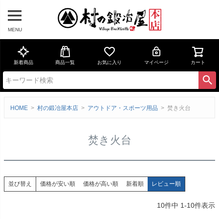
MENU
新着商品
商品一覧
お気に入り
マイページ
カート
HOME
村の鍛冶屋本店
アウトドア・スポーツ用品
焚き火台
焚き火台
価格が安い順
価格が高い順
新着順
レビュー順
並び替え
10
件中
1
-
10
件表示