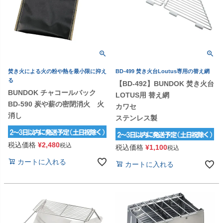
焚き火による火の粉や熱を最小限に抑え
BD-499 焚き火台Loutus専用の替え網
る
【BD-492】BUNDOK 焚き火台
BUNDOK チャコールバック
LOTUS用 替え網
BD-590 炭や薪の密閉消火 火
カワセ
消し
ステンレス製
税込価格
¥
2,480
税込
税込価格
¥
1,100
税込
カートに入れる
カートに入れる