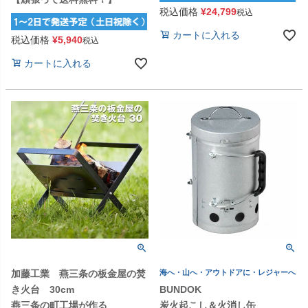
税込価格
¥
24,799
税込
カートに入れる
税込価格
¥
5,940
税込
カートに入れる
加藤工業 燕三条の板金屋の焚
海へ・山へ・アウトドアに・レジャーへ
き火台 30cm
BUNDOK
燕三条の町工場が作る
炭火起こし＆火消し缶