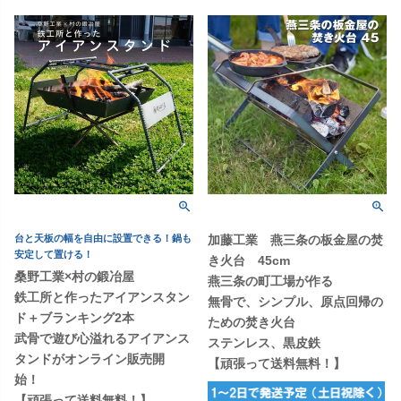
台と天板の幅を自由に設置できる！鍋も
加藤工業 燕三条の板金屋の焚
安定して置ける！
き火台 45cm
桑野工業×村の鍛冶屋
燕三条の町工場が作る
鉄工所と作ったアイアンスタン
無骨で、シンプル、原点回帰の
ド＋ブランキング2本
ための焚き火台
武骨で遊び心溢れるアイアンス
ステンレス、黒皮鉄
タンドがオンライン販売開
【頑張って送料無料！】
始！
【頑張って送料無料！】