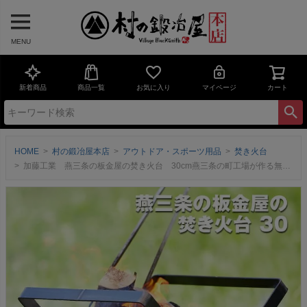
MENU
新着商品
商品一覧
お気に入り
マイページ
カート
HOME
村の鍛冶屋本店
アウトドア・スポーツ用品
焚き火台
加藤工業 燕三条の板金屋の焚き火台 30cm燕三条の町工場が作る無骨で、シンプル、原点回帰のための焚き火台ステンレス、黒皮鉄【頑張って送料無料！】