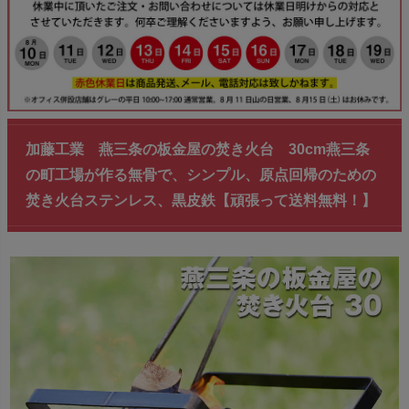
加藤工業 燕三条の板金屋の焚き火台 30cm燕三条
の町工場が作る無骨で、シンプル、原点回帰のための
焚き火台ステンレス、黒皮鉄【頑張って送料無料！】