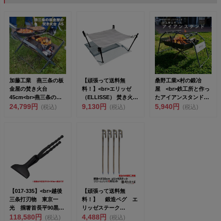
加藤工業 燕三条の板
【頑張って送料無
桑野工業×村の鍛冶
金屋の焚き火台
料！】<br>エリッゼ
屋 <br>鉄工所と作っ
45cm<br>燕三条の町
（ELLISSE） 焚き火台
たアイアンスタンド＋
工場が作る...
24,799円
NE...
9,130円
ブランキン...
5,940円
(税込)
(税込)
(税込)
【017-335】<br>越後
【頑張って送料無
三条打刃物 東京一
料！】 鍛造ペグ エ
光 掴箸首長平90黒
リッゼステーク
染 ...
118,580円
38cm 4本セット
4,488円
(税込)
(税込)