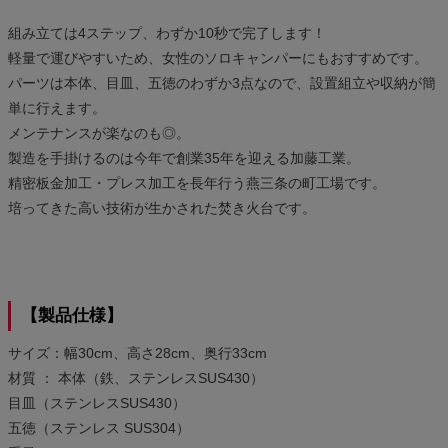
組み立ては4ステップ、わずか10秒で完了します！
軽量で運びやすいため、女性のソロキャンパーにもおすすめです。
パーツは本体、目皿、五徳のわずか3点なので、設置組立や収納が簡
単に行えます。
メンテナンスが楽なのも◎。
製造を手掛けるのは今年で創業35年を迎える加藤工業。
精密板金加工・プレス加工を長年行う燕三条の町工場です。
培ってきた高い技術が生かされた焚き火台です。
【製品仕様】
サイズ：幅30cm、高さ28cm、奥行33cm
材質 ： 本体（鉄、ステンレスSUS430）
目皿（ステンレスSUS430）
五徳（ステンレス SUS304）