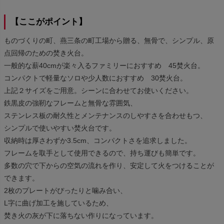
【ここがポイント】
ものづくりの町、燕三条の町工場から贈る、無骨で、シンプル、原
点回帰のための焚き火台。
一般的な薪40cmが楽々入るファミリーにおすすめ 45焚火台。
コンパクトで軽量なソロや少人数におすすめ 30焚火台。
上記２サイズをご用意。シーンに合わせてお使いください。
鉄黒皮の強靭なフレームと無骨な雰囲気、
ステンレス板の耐久性とメンテナンスのしやすさを合わせもつ、
シンプルで使いやすい焚火台です。
収納時は厚さわずか3.5cm、コンパクトさを追求しました。
フレームを取手として使用できるので、持ち運びも簡単です。
多数の穴で下からの空気の流れを作り、安定して火をつけることが
できます。
2枚のプレートがぴったりと噛み合い、
L字に曲げ加工を施しているため、
焚き火の灰が下に落ちない作りになっています。