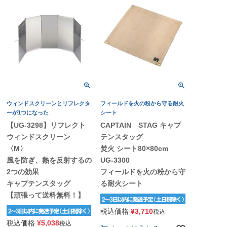
ウィンドスクリーンとリフレクタ
フィールドを火の粉から守る耐火
ーが1つになった
シート
【UG-3298】リフレクト
CAPTAIN STAG キャプ
ウィンドスクリーン
テンスタッグ
〈M〉
焚火 シート80×80cm
風を防ぎ、熱を反射するの
UG-3300
2つの効果
フィールドを火の粉から守
キャプテンスタッグ
る耐火シート
【頑張って送料無料！】
税込価格
¥
3,710
税込
税込価格
¥
5,038
税込