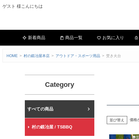
ゲスト 様こんにちは
新着商品
商品一覧
お気に入り
HOME
村の鍛冶屋本店
アウトドア・スポーツ用品
焚き火台
Category
村の鍛冶屋本店
価格
並び替え
村の鍛冶屋 / TSBBQ