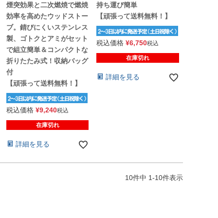
煙突効果と二次燃焼で燃焼
持ち運び簡単
効率を高めたウッドストー
【頑張って送料無料！】
ブ。錆びにくいステンレス
製、ゴトクとアミがセット
税込価格
¥
6,750
税込
で組立簡単＆コンパクトな
在庫切れ
折りたたみ式！収納バッグ
付
詳細を見る
【頑張って送料無料！】
税込価格
¥
9,240
税込
在庫切れ
詳細を見る
10
件中
1
-
10
件表示