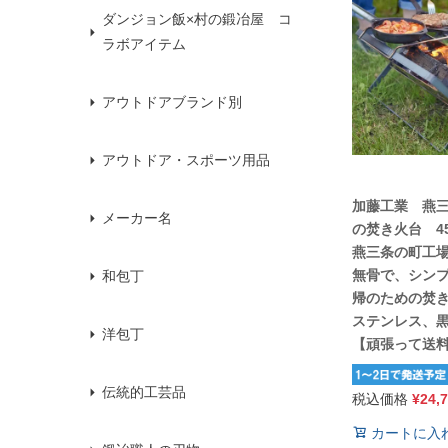
ダンジョン飯×村の鍛冶屋 コ
ラボアイテム
アウトドアブランド別
アウトドア・スポーツ用品
加藤工業 燕
メーカー名
の焚き火台 45
燕三条の町工
無骨で、シン
和包丁
帰のための焚
ステンレス、
洋包丁
【頑張って送
伝統的工芸品
税込価格
¥
24,
カートに入