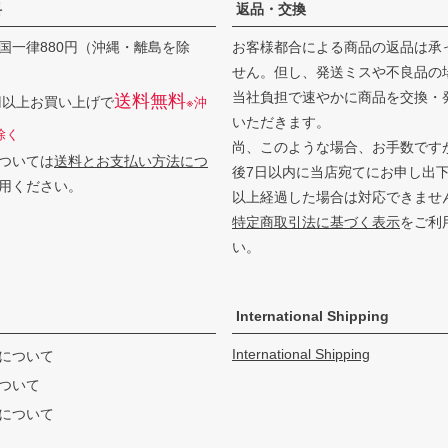
料
返品・交換
国一律880円（沖縄・離島を除
お客様都合による商品の返品は承
せん。但し、発送ミスや不良品の
当社負担で速やかに商品を交換・
送料無料
0円以上お買い上げで
※沖
いただきます。
除く
尚、このような場合、お手数です
ついては
送料とお支払い方法につ
後7日以内に当店宛てにお申し出
用ください。
以上経過した場合は対応できませ
特定商取引法に基づく表示
をご利
い。
International Shipping
International Shipping
について
ついて
について