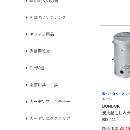
鍛冶職人の刃物
刃物のメンテナンス
キッチン用品
家庭用雑貨
DIY関連
園芸用具・工具
海へ・山へ・アウ
ャーへ
ガーデンファニチャー
BUNDOK
炭火起こし＆
ガーデンエクステリア
BD-411
税込価格
¥
2,7