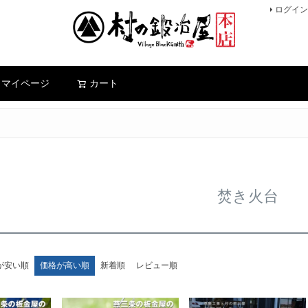
ログイン
検索
マイページ
カート
焚き火台
が安い順
価格が高い順
新着順
レビュー順