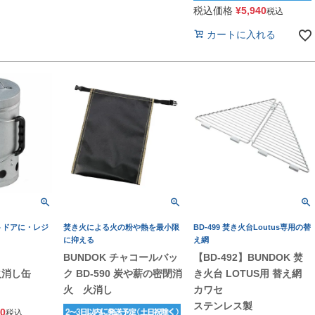
税込価格
¥
5,940
税込
カートに入れる
トドアに・レジ
焚き火による火の粉や熱を最小限
BD-499 焚き火台Loutus専用の替
に抑える
え網
BUNDOK チャコールバッ
【BD-492】BUNDOK 焚
火消し缶
ク BD-590 炭や薪の密閉消
き火台 LOTUS用 替え網
火 火消し
カワセ
ステンレス製
80
税込