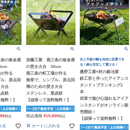
三条の板金屋
加藤工業 燕三条の板金屋
台と天板の幅を自由に設置でき
る！鍋も安定して置ける！
cm
の焚き火台 30cm
桑野工業×村の鍛冶屋
場が作る
燕三条の町工場が作る
鉄工所と作ったアイアンス
プル、原点回
無骨で、シンプル、原点回
タンド＋ブランキング2
き火台
帰のための焚き火台
本
黒皮鉄
ステンレス、黒皮鉄
武骨で遊び心溢れるアイア
料無料！】
【頑張って送料無料！】
ンスタンドがオンライン販
売開始！
799
税込価格
¥
19,800
税込
税込
【頑張って送料無料！】
れる
カートに入れる