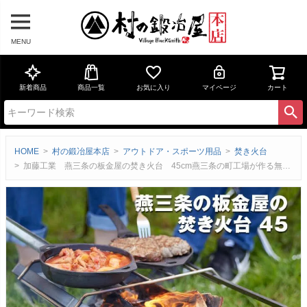
MENU
新着商品
商品一覧
お気に入り
マイページ
カート
HOME
村の鍛冶屋本店
アウトドア・スポーツ用品
焚き火台
加藤工業 燕三条の板金屋の焚き火台 45cm燕三条の町工場が作る無骨で、シンプル、原点回帰のための焚き火台ステンレス、黒皮鉄【頑張って送料無料！】