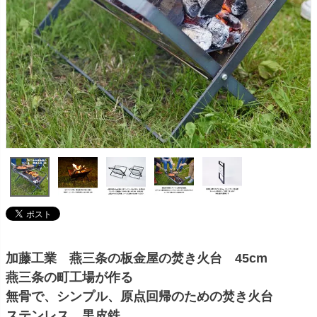
加藤工業 燕三条の板金屋の焚き火台 45cm
燕三条の町工場が作る
無骨で、シンプル、原点回帰のための焚き火台
ステンレス、黒皮鉄