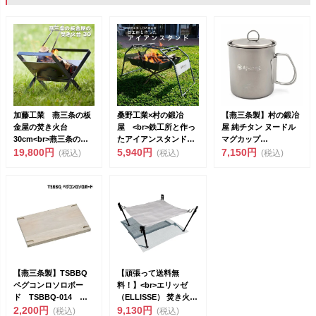
加藤工業 燕三条の板
桑野工業×村の鍛冶
【燕三条製】村の鍛冶
金屋の焚き火台
屋 <br>鉄工所と作っ
屋 純チタン ヌードル
30cm<br>燕三条の町
たアイアンスタンド＋
マグカップ
工場が作る...
19,800円
ブランキン...
5,940円
650ml<br>...
7,150円
(税込)
(税込)
(税込)
【燕三条製】TSBBQ
【頑張って送料無
ペグコンロソロボー
料！】<br>エリッゼ
ド TSBBQ-014 ペ
（ELLISSE） 焚き火台
グコンロソロの熱...
2,200円
NE...
9,130円
(税込)
(税込)