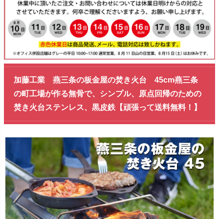
加藤工業 燕三条の板金屋の焚き火台 45cm燕三条
の町工場が作る無骨で、シンプル、原点回帰のための
焚き火台ステンレス、黒皮鉄【頑張って送料無料！】