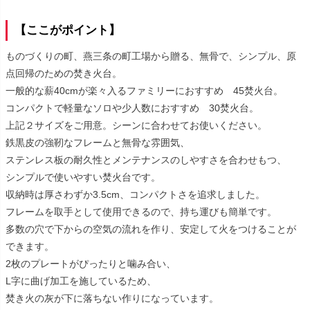
【ここがポイント】
ものづくりの町、燕三条の町工場から贈る、無骨で、シンプル、原
点回帰のための焚き火台。
一般的な薪40cmが楽々入るファミリーにおすすめ 45焚火台。
コンパクトで軽量なソロや少人数におすすめ 30焚火台。
上記２サイズをご用意。シーンに合わせてお使いください。
鉄黒皮の強靭なフレームと無骨な雰囲気、
ステンレス板の耐久性とメンテナンスのしやすさを合わせもつ、
シンプルで使いやすい焚火台です。
収納時は厚さわずか3.5cm、コンパクトさを追求しました。
フレームを取手として使用できるので、持ち運びも簡単です。
多数の穴で下からの空気の流れを作り、安定して火をつけることが
できます。
2枚のプレートがぴったりと噛み合い、
L字に曲げ加工を施しているため、
焚き火の灰が下に落ちない作りになっています。