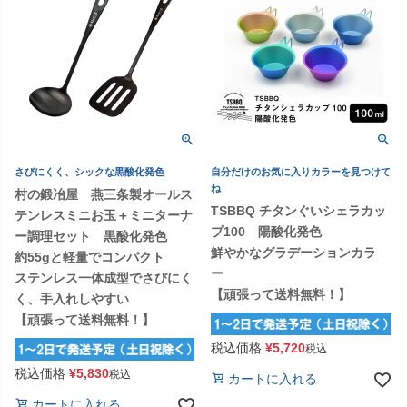
さびにくく、シックな黒酸化発色
自分だけのお気に入りカラーを見つけて
ね
村の鍛冶屋 燕三条製オールス
TSBBQ チタンぐいシェラカッ
テンレスミニお玉＋ミニターナ
プ100 陽酸化発色
ー調理セット 黒酸化発色
鮮やかなグラデーションカラ
約55gと軽量でコンパクト
ー
ステンレス一体成型でさびにく
【頑張って送料無料！】
く、手入れしやすい
【頑張って送料無料！】
税込価格
¥
5,720
税込
税込価格
¥
5,830
税込
カートに入れる
カートに入れる