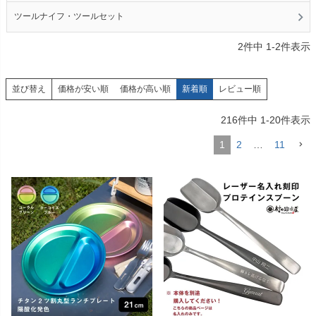
ツールナイフ・ツールセット
2
件中
1
-
2
件表示
価格が安い順
価格が高い順
新着順
レビュー順
並び替え
216
件中
1
-
20
件表示
1
2
…
11