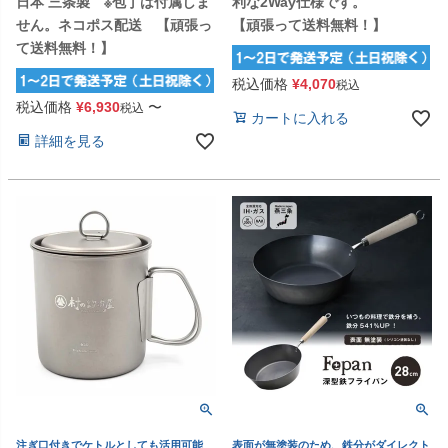
日本 三条製 ※包丁は付属しま
利な2Way仕様です。
せん。ネコポス配送 【頑張っ
【頑張って送料無料！】
て送料無料！】
税込価格
¥
4,070
税込
税込価格
¥
6,930
〜
税込
カートに入れる
詳細を見る
注ぎ口付きでケトルとしても活用可能
表面が無塗装のため、鉄分がダイレクト