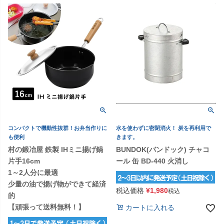
コンパクトで機動性抜群！お弁当作りに
水を使わずに密閉消火！ 炭を再利用で
も便利
きます。
村の鍛冶屋 鉄製 IHミニ揚げ鍋
BUNDOK(バンドック) チャコ
片手16cm
ール 缶 BD-440 火消し
1～2人分に最適
少量の油で揚げ物ができて経済
税込価格
¥
1,980
税込
的
【頑張って送料無料！】
カートに入れる