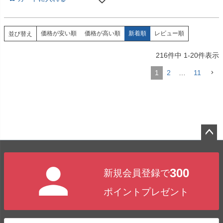
価格が安い順
価格が高い順
新着順
レビュー順
並び替え
216
件中
1
-
20
件表示
1
2
…
11
ペー
ジト
300
新規会員登録で
ップ
へ
ポイントプレゼント