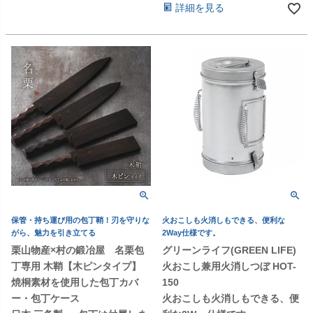
詳細を見る
保管・持ち運び用の包丁鞘！刃を守りな
火おこしも火消しもできる、便利な
がら、魅力を引き立てる
2Way仕様です。
栗山物産×村の鍛冶屋 名栗包
グリーンライフ(GREEN LIFE)
丁専用 木鞘【木ピンタイプ】
火おこし兼用火消しつぼ HOT-
焼桐素材を使用した包丁カバ
150
ー・包丁ケース
火おこしも火消しもできる、便