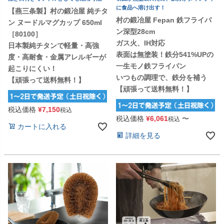
に食品へ溶け出す！
【燕三条製】村の鍛冶屋 純チタ
村の鍛冶屋 Fepan 鉄フライパ
ン ヌードルマグカップ 650ml
ン深型28cm
［80100］
ガス火、IH対応
日本製純チタンで軽量・高強
表面は無塗装！鉄分541%UPの
度・高耐食・金属アレルギーが
一生モノ鉄フライパン
起こりにくい！
いつもの調理で、鉄分を補う
【頑張って送料無料！】
【頑張って送料無料！】
税込価格
¥
7,150
税込
税込価格
¥
6,061
〜
税込
カートに入れる
詳細を見る