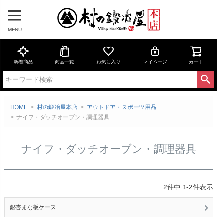
MENU
新着商品
商品一覧
お気に入り
マイページ
カート
HOME
村の鍛冶屋本店
アウトドア・スポーツ用品
ナイフ・ダッチオーブン・調理器具
ナイフ・ダッチオーブン・調理器具
2
件中
1
-
2
件表示
銀杏まな板ケース