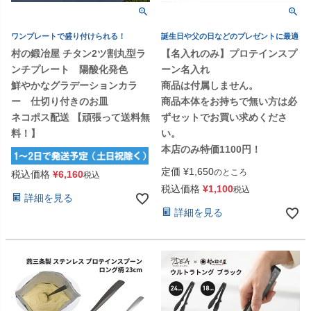
ワンプレートで盛り付けられる！
誕生日や父の日などのプレゼントに最適
村の鍛冶屋 チタン2ツ割丸型ラ
【名入れのみ】プロテインスプ
ンチプレート 陽酸化発色
ーン名入れ
鮮やかなグラデーションカラ
商品は付属しません。
ー 仕切り付きのお皿
商品本体をお持ちで無い方は必
ネコポス配送 【頑張って送料無
ずセットでお買い求めくださ
料！】
い。
本店のみ特価1100円！
定価
¥
1,650
のところ
税込価格
¥
6,160
税込
税込価格
¥
1,100
税込
詳細を見る
詳細を見る