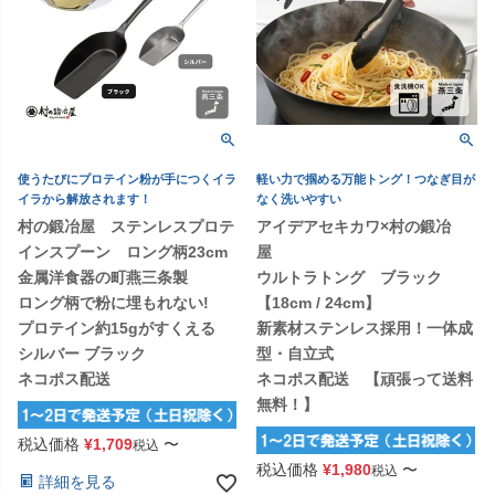
使うたびにプロテイン粉が手につくイラ
軽い力で掴める万能トング！つなぎ目が
イラから解放されます！
なく洗いやすい
村の鍛冶屋 ステンレスプロテ
アイデアセキカワ×村の鍛冶
インスプーン ロング柄23cm
屋
金属洋食器の町燕三条製
ウルトラトング ブラック
ロング柄で粉に埋もれない!
【18cm / 24cm】
プロテイン約15gがすくえる
新素材ステンレス採用！一体成
シルバー ブラック
型・自立式
ネコポス配送
ネコポス配送 【頑張って送料
無料！】
税込価格
¥
1,709
〜
税込
税込価格
¥
1,980
〜
税込
詳細を見る