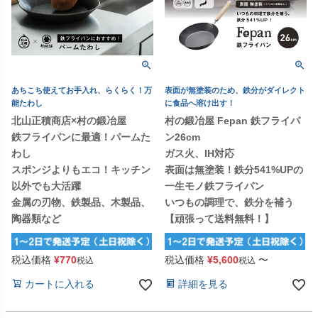
あちこち使えてお手入れ、らくらく！万
表面が無塗装のため、鉄分がダイレクト
能たわし
に食品へ溶け出す！
北山正積商店×村の鍛冶屋
村の鍛冶屋 Fepan 鉄フライパ
鉄フライパンに最適！パームた
ン26cm
わし
ガス火、IH対応
スポンジよりもエコ！キッチン
表面は無塗装！鉄分541%UPの
以外でも大活躍
一生モノ鉄フライパン
金属の刃物、鉄製品、木製品、
いつもの調理で、鉄分を補う
陶器類など
【頑張って送料無料！】
税込価格
¥
770
税込価格
¥
5,600
〜
税込
税込
カートに入れる
詳細を見る