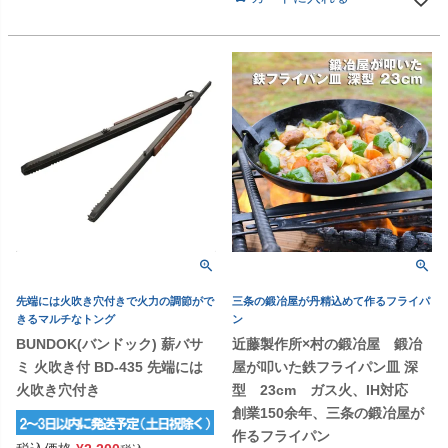
先端には火吹き穴付きで火力の調節がで
三条の鍛冶屋が丹精込めて作るフライパ
きるマルチなトング
ン
BUNDOK(バンドック) 薪バサ
近藤製作所×村の鍛冶屋 鍛冶
ミ 火吹き付 BD-435 先端には
屋が叩いた鉄フライパン皿 深
火吹き穴付き
型 23cm ガス火、IH対応
創業150余年、三条の鍛冶屋が
作るフライパン