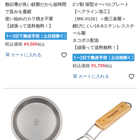
熱伝導が良い鉄製だから短時間
2ツ割 深型オーバルプレート
で旨みを凝縮
【ヘアライン加工】
使い始めのカラ焼き不要
［MK-0126］＜燕三条製＞
【頑張って送料無料！】
錆びにくい18-8ステンレススチ
ール製
ネコポス配送
税込価格
¥
4,565
税込
【頑張って送料無料！】
カートに入れる
税込価格
¥
1,705
税込
カートに入れる