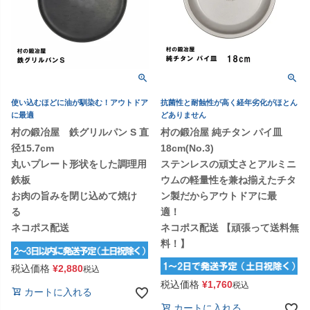
使い込むほどに油が馴染む！アウトドア
抗菌性と耐蝕性が高く経年劣化がほとん
に最適
どありません
村の鍛冶屋 鉄グリルパン S 直
村の鍛冶屋 純チタン パイ皿
径15.7cm
18cm(No.3)
丸いプレート形状をした調理用
ステンレスの頑丈さとアルミニ
鉄板
ウムの軽量性を兼ね揃えたチタ
お肉の旨みを閉じ込めて焼け
ン製だからアウトドアに最
る
適！
ネコポス配送
ネコポス配送 【頑張って送料無
料！】
税込価格
¥
2,880
税込
税込価格
¥
1,760
税込
カートに入れる
カートに入れる