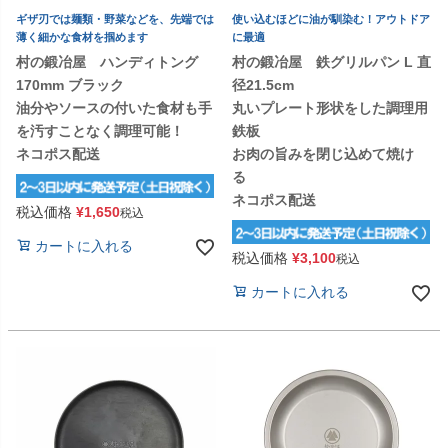
ギザ刃では麺類・野菜などを、先端では
使い込むほどに油が馴染む！アウトドア
薄く細かな食材を掴めます
に最適
村の鍛冶屋 ハンディトング
村の鍛冶屋 鉄グリルパン L 直
170mm ブラック
径21.5cm
油分やソースの付いた食材も手
丸いプレート形状をした調理用
を汚すことなく調理可能！
鉄板
ネコポス配送
お肉の旨みを閉じ込めて焼け
る
ネコポス配送
税込価格
¥
1,650
税込
カートに入れる
税込価格
¥
3,100
税込
カートに入れる