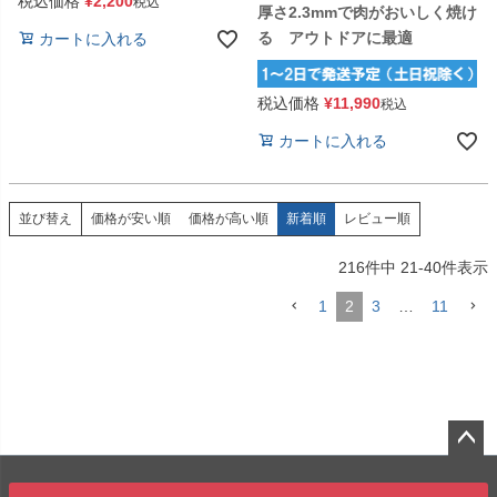
税込価格
¥
2,200
税込
厚さ2.3mmで肉がおいしく焼け
る アウトドアに最適
カートに入れる
税込価格
¥
11,990
税込
カートに入れる
価格が安い順
価格が高い順
新着順
レビュー順
並び替え
216
件中
21
-
40
件表示
1
2
3
…
11
ペー