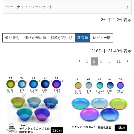
ツールナイフ・ツールセット
2
件中
1
-
2
件表示
価格が安い順
価格が高い順
新着順
レビュー順
並び替え
216
件中
21
-
40
件表示
1
2
3
…
11