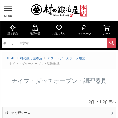
MENU
新着商品
商品一覧
お気に入り
マイページ
カート
HOME
村の鍛冶屋本店
アウトドア・スポーツ用品
ナイフ・ダッチオーブン・調理器具
ナイフ・ダッチオーブン・調理器具
2
件中
1
-
2
件表示
銀杏まな板ケース