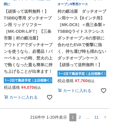
閉に
オーブン8専用ケース
【頑張って送料無料！】
村の鍛冶屋 ダッチオーブ
TSBBQ専用 ダッチオーブ
ン用ケース【8インチ用】
ン用 リッドリフター
［MK-DC8］＜燕三条製＞
［MK-ODR-LIFT］【三条
TSBBQライトステンレス
市製｜村の鍛冶屋】
ダッチオーブン8の形状に
アウトドアでダッチオーブ
合わせたEVAで衝撃に強
ンを使うなら、必需品！バ
く、持ち運び時も揺れない
ーベキューの時、焚火の上
ダッチオーブンケース
で熱くなった蓋も簡単に持
【頑張って送料無料！】
ち上げることが出来ます！
税込価格
¥
7,760
税込
税込価格
¥
4,070
税込
カートに入れる
カートに入れる
216
件中
1
-
20
件表示
1
2
…
11