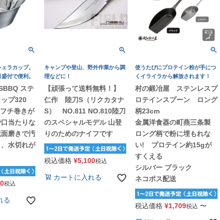
シェラカップ。
キャンプや登山、野外作業から調
使うたびにプロテイン粉が手につ
目盛付で便利。
理などに！
くイライラから解放されます！
BBQ ステ
【頑張って送料無料！】
村の鍛冶屋 ステンレスプ
ップ320
仁作 陸刀S（リクカタナ
ロテインスプーン ロング
2 フチ巻きが
S） NO.811 NO.810陸刀
柄23cm
で口当たりな
のスペシャルモデル 山登
金属洋食器の町燕三条製
鏡面磨きで汚
りのためのナイフです
ロング柄で粉に埋もれな
く、水切れが
い! プロテイン約15gが
すくえる
税込価格
¥
5,100
税込
シルバー ブラック
カートに入れる
ネコポス配送
30
税込
れる
税込価格
¥
1,709
〜
税込