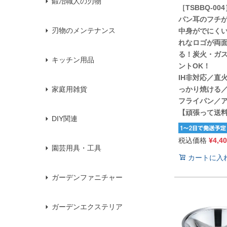
鍛冶職人の刃物
［TSBBQ-00
パン耳のフチ
刃物のメンテナンス
中身がでにくい
れなロゴが両
る！炭火・ガ
キッチン用品
ントOK！
IH非対応／直
っかり焼ける
家庭用雑貨
フライパン／
【頑張って送
DIY関連
税込価格
¥
4,4
園芸用具・工具
カートに入
ガーデンファニチャー
ガーデンエクステリア