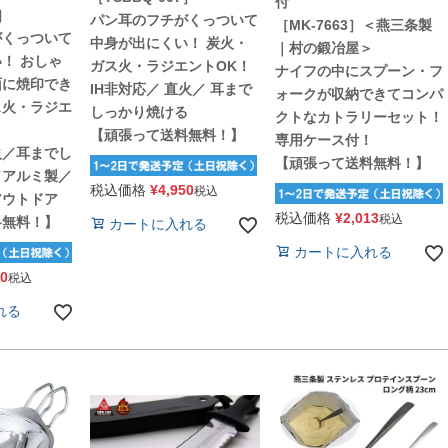
付
4］
パン耳のフチがくっついて
［MK-7663］＜燕三条製
がくっついて
中身が出にくい！ 炭火・
｜村の鍛冶屋＞
！ おしゃ
ガス火・ラジエントOK！
ナイフの中にスプーン・フ
面に焼印でき
IH非対応／ 直火／ 耳まで
ォークが収納できてコンパ
ス火・ラジエ
しっかり焼ける
クトなカトラリーセット！
【頑張って送料無料！】
専用ケース付！
火／耳までし
【頑張って送料無料！】
／アルミ製／
税込価格
¥
4,950
税込
アウトドア
税込価格
¥
2,013
税込
料無料！】
カートに入れる
カートに入れる
00
税込
れる