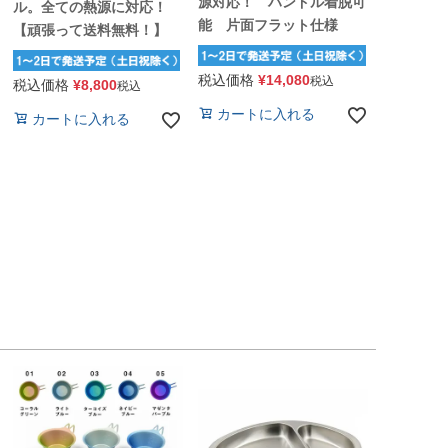
源対応！ ハンドル着脱可
ル。全ての熱源に対応！
能 片面フラット仕様
【頑張って送料無料！】
税込価格
¥
14,080
税込
税込価格
¥
8,800
税込
カートに入れる
カートに入れる