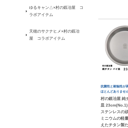
ゆるキャン△×村の鍛冶屋 コ
ラボアイテム
天穂のサクナヒメ×村の鍛冶
屋 コラボアイテム
抗菌性と耐蝕性が
ほとんどありませ
村の鍛冶屋 純
皿 23cm(No.
ステンレスの
ミニウムの軽
えたチタン製