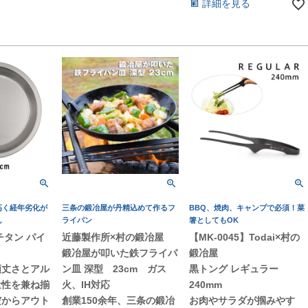
詳細を見る
高く経年劣化が
三条の鍛冶屋が丹精込めて作るフ
BBQ、焼肉、キャンプで必須！菜
ん
ライパン
箸としてもOK
チタン パイ
近藤製作所×村の鍛冶屋
【MK-0045】Todai×村の
1)
鍛冶屋が叩いた鉄フライパ
鍛冶屋
頑丈さとアル
ン皿 深型 23cm ガス
黒トング レギュラー
量性を兼ね揃
火、IH対応
240mm
だからアウト
創業150余年、三条の鍛冶
お肉やサラダが掴みやす