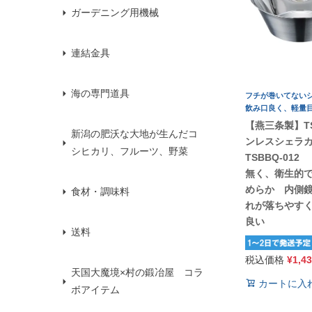
ガーデニング用機械
連結金具
海の専門道具
フチが巻いてない
飲み口良く、軽量
【燕三条製】TS
新潟の肥沃な大地が生んだコ
ンレスシェラカ
シヒカリ、フルーツ、野菜
TSBBQ-01
無く、衛生的
めらか 内側
食材・調味料
れが落ちやす
良い
送料
税込価格
¥
1,4
天国大魔境×村の鍛冶屋 コラ
カートに入
ボアイテム