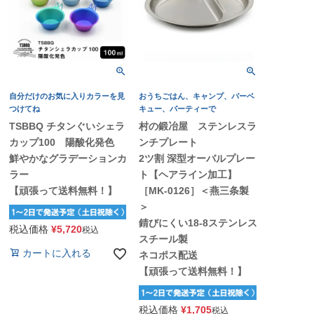
自分だけのお気に入りカラーを見
おうちごはん、キャンプ、バーベ
つけてね
キュー、パーティーで
TSBBQ チタンぐいシェラ
村の鍛冶屋 ステンレスラ
カップ100 陽酸化発色
ンチプレート
鮮やかなグラデーションカ
2ツ割 深型オーバルプレー
ラー
ト【ヘアライン加工】
【頑張って送料無料！】
［MK-0126］＜燕三条製
＞
錆びにくい18-8ステンレス
税込価格
¥
5,720
税込
スチール製
カートに入れる
ネコポス配送
【頑張って送料無料！】
税込価格
¥
1,705
税込