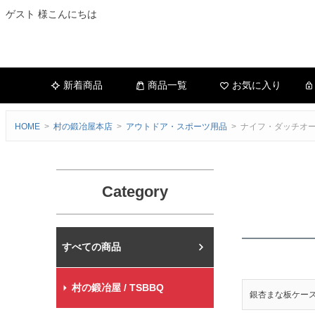
ゲスト 様こんにちは
新着商品
商品一覧
お気に入り
HOME
村の鍛冶屋本店
アウトドア・スポーツ用品
ナイフ・ダッチオ
Category
村の鍛冶屋本店
村の鍛冶屋 / TSBBQ
銀杏まな板ケー