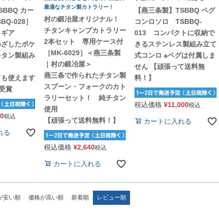
最適なチタン製カトラリー！
BBQ カー
【燕三条製】TSBBQ ペグ
村の鍛冶屋オリジナル！
BQ-028］
コンロソロ TSBBQ-
チタンキャンプカトラリー
トギア
013 コンパクトに収納で
2本セット 専用ケース付
めざしたポケ
きるステンレス製組み立て
［MK-6029］＜燕三条製
チタン製組み
式コンロ ※ペグは付属しま
｜村の鍛冶屋＞
せん 【頑張って送料無
燕三条で作られたチタン製
ても使えます
料！】
スプーン・フォークのカト
賞受賞
ラリーセット！ 純チタン
税込価格
¥
11,000
税込
使用
00
税込
【頑張って送料無料！】
カートに入れる
れる
税込価格
¥
2,640
税込
カートに入れる
が安い順
価格が高い順
新着順
レビュー順