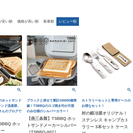
が安い順
価格が高い順
新着順
レビュー順
破のホットサンド
ブラックと併せて累計100000個突
カトラリーセットと専用ケースの
サンド倶楽部、
破！TSBBQのロゴ焼き印が片面
お得なセット！
母さんのブログで
のみ仕様のシルバーカラー！
村の鍛冶屋オリジナル！
【燕三条製】TSBBQ ホッ
ステンレス キャンプカト
BBQ ホッ
トサンドメーカーシルバー
ラリー 3本セット ケース
カー
［TSBBQ-007］