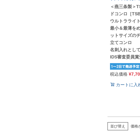
＜燕三条製＞TS
ドコンロ［TSB
ウルトラライ
最小＆最薄を
ットサイズの
立てコンロ
名刺入れとし
IDS審査委員
税込価格
¥
7,7
カートに入
価格
並び替え