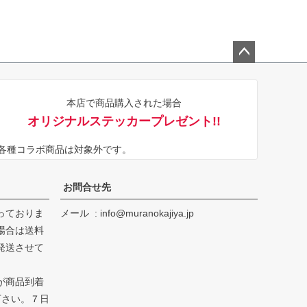
ペー
ジト
本店で商品購入された場合
ップ
オリジナルステッカープレゼント!!
へ
※各種コラボ商品は対象外です。
お問合せ先
っておりま
メール
info@muranokajiya.jp
場合は送料
発送させて
が商品到着
下さい。７日