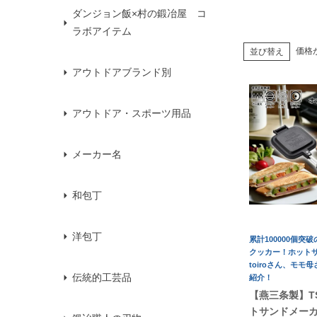
ダンジョン飯×村の鍛冶屋 コ
ラボアイテム
価格
並び替え
アウトドアブランド別
アウトドア・スポーツ用品
メーカー名
和包丁
洋包丁
累計100000個突
クッカー！ホット
toiroさん、モモ
伝統的工芸品
紹介！
【燕三条製】TS
トサンドメー