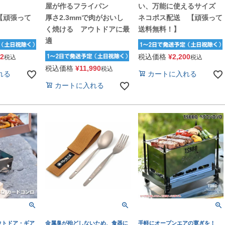
！
屋が作るフライパン
い、万能に使えるサイズ
【頑張って
厚さ2.3mmで肉がおいし
ネコポス配送 【頑張って
く焼ける アウトドアに最
送料無料！】
適
42
税込価格
¥
2,200
税込
税込
税込価格
¥
11,990
税込
れる
カートに入れる
カートに入れる
ウトドア・ギア
金属臭が殆どしないため、食器に
手軽にオープンエアの寛ぎを！