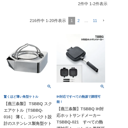
2
件中
1
-
2
件表示
216
件中
1
-
20
件表示
1
2
…
11
驚くほど薄い角型ケトル
IH対応ですべての熱源で調理可
能！
【燕三条製】 TSBBQ スク
【燕三条製】TSBBQ IH対
エアケトル［TSBBQ-
応ホットサンドメーカー
016］ 薄く、コンパクト設
TSBBQ-021 すべての熱
計のステンレス製角型ケト