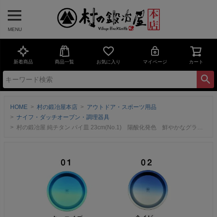
MENU
新着商品
商品一覧
お気に入り
マイページ
カート
HOME
村の鍛冶屋本店
アウトドア・スポーツ用品
ナイフ・ダッチオーブン・調理器具
村の鍛冶屋 純チタン パイ皿 23cm(No.1) 陽酸化発色 鮮やかなグラデーションカラー ネコポス配送 【頑張って送料無料！】