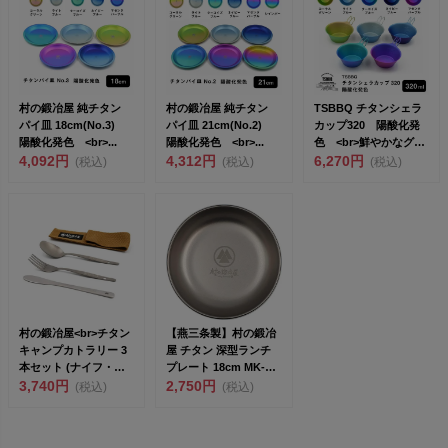
村の鍛冶屋 純チタン
村の鍛冶屋 純チタン
TSBBQ チタンシェラ
パイ皿 18cm(No.3)
パイ皿 21cm(No.2)
カップ320 陽酸化発
陽酸化発色 <br>...
陽酸化発色 <br>...
色 <br>鮮やかなグラ
4,092円
4,312円
デ...
6,270円
(税込)
(税込)
(税込)
村の鍛冶屋<br>チタン
【燕三条製】村の鍛冶
キャンプカトラリー 3
屋 チタン 深型ランチ
本セット (ナイフ・フ
プレート 18cm MK-
ォー...
3,740円
7760 ウルト...
2,750円
(税込)
(税込)