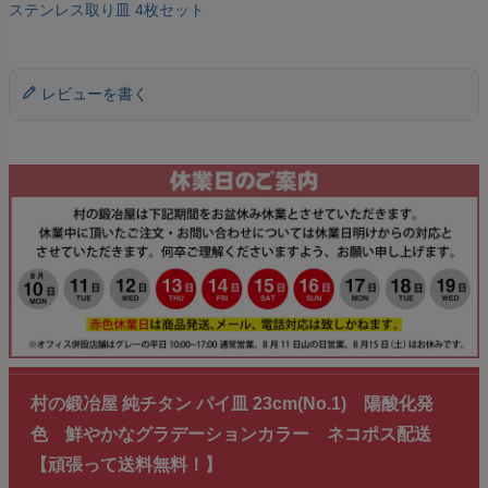
ステンレス取り皿 4枚セット
レビューを書く
村の鍛冶屋 純チタン パイ皿 23cm(No.1) 陽酸化発
色 鮮やかなグラデーションカラー ネコポス配送
【頑張って送料無料！】