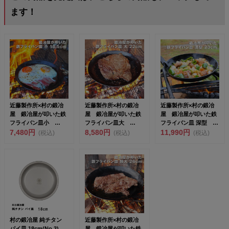
ます！
近藤製作所×村の鍛冶
近藤製作所×村の鍛冶
近藤製作所×村の鍛冶
屋 鍛冶屋が叩いた鉄
屋 鍛冶屋が叩いた鉄
屋 鍛冶屋が叩いた鉄
フライパン皿小
フライパン皿大
フライパン皿 深型
18.5cm ガス火、IH
7,480円
22cm ガス火、IH対
8,580円
23cm ガス火、IH対...
11,990円
(税込)
(税込)
(税込)
対...
応&...
村の鍛冶屋 純チタン
近藤製作所×村の鍛冶
パイ皿 18cm(No.3)
屋 鍛冶屋が叩いた鉄