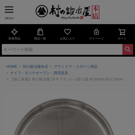
MENU
新着商品
商品一覧
お気に入り
マイページ
カート
HOME
村の鍛冶屋本店
アウトドア・スポーツ用品
ナイフ・ダッチオーブン・調理器具
【燕三条製】村の鍛冶屋 18-8 ステンレス取り皿 Φ190mm 高さ19mm 板厚0.7mmとシンプルながらアウトドアでタフに使える！【ネコポス可能】