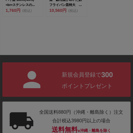
<br>ステンレスの...
フライパン皿特大
1,760円
26cm ガス火、IH対
10,560円
(税込)
(税込)
応...
300
新規会員登録で
ポイントプレゼント
全国送料880円（沖縄・離島除く）注文
合計税込3980円以上の場合
送料無料
※沖縄・離島を除く