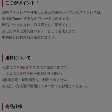
ここがポイント！
18-8ステンレスを使用した燕三条製のシンプルなステンレス皿。
板厚0.7mmと丈夫なのでハードに使えます。
BBQでのタレ入れ、取り皿として最適です。
おぼんや卓上焚火台のトレーとしても使えます。
中央部分に村の鍛冶屋のロゴ入り。
送料について
※1通につき
3個
までネコポス発送可能です。
ネコポス送料全国一律350円（税込）
※配達指定・時間指定もご利用出来ません。
お支払い方法選択画面にてネコポスをお選びください。
商品仕様