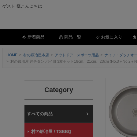
ゲスト 様こんにちは
新着商品
商品一覧
お気に入り
HOME
村の鍛冶屋本店
アウトドア・スポーツ用品
ナイフ・ダッチオ
村の鍛冶屋 純チタン パイ皿 3枚セット18cm、21cm、23cm (No.
Category
村の鍛冶屋本店
村の鍛冶屋 / TSBBQ