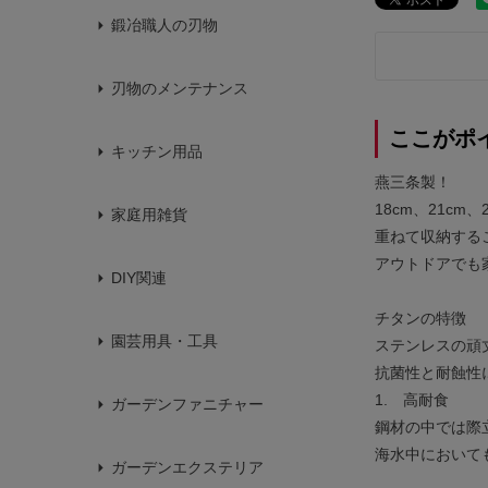
鍛冶職人の刃物
刃物のメンテナンス
ここがポ
キッチン用品
燕三条製！
18cm、21c
家庭用雑貨
重ねて収納する
アウトドアでも
DIY関連
チタンの特徴
園芸用具・工具
ステンレスの頑
抗菌性と耐蝕性
1. 高耐食
ガーデンファニチャー
鋼材の中では際
海水中において
ガーデンエクステリア