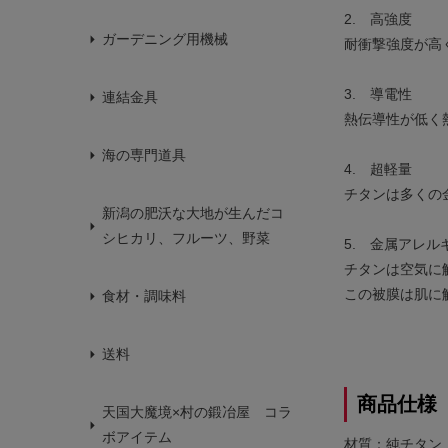
2. 高強度
ガーデニング用機械
耐衝撃強度が高
3. 導電性
連結金具
熱伝導性が低く
海の専門道具
4. 超軽量
チタンは多くの
新潟の肥沃な大地が生んだコ
シヒカリ、フルーツ、野菜
5. 金属アレ
チタンは空気に
この被膜は肌に
食材・調味料
送料
商品仕様
天国大魔境×村の鍛冶屋 コラ
ボアイテム
材質：純チタン