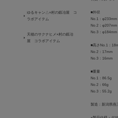
■外径
ゆるキャン△×村の鍛冶屋 コ
No.1：φ233mm
ラボアイテム
No.2：φ207mm
No.3：φ184mm
天穂のサクナヒメ×村の鍛冶
屋 コラボアイテム
■高さNo.1：18
No.2：17mm
No.3：16mm
■重量
No.1：86.5g
No.2：66g
No.3：55.2g
製造：新潟県燕
※製品仕様・デ