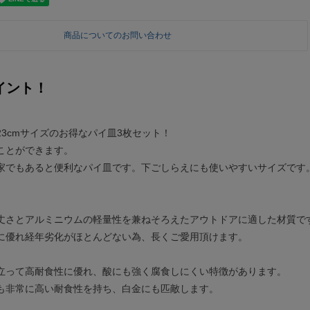
商品についてのお問い合わせ
イント！
m、23cmサイズのお得なパイ皿3枚セット！
ことができます。
家でもあると便利なパイ皿です。下ごしらえにも使いやすいサイズです
丈さとアルミニウムの軽量性を兼ねそろえたアウトドアに適した材質で
に優れ経年劣化がほとんどない為、長くご愛用頂けます。
立って高耐食性に優れ、酸にも強く腐食しにくい特徴があります。
も非常に高い耐食性を持ち、白金にも匹敵します。