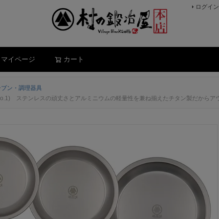
ログイン
検索
マイページ
カート
ーブン・調理器具
3＋No.2＋No.1) ステンレスの頑丈さとアルミニウムの軽量性を兼ね揃えたチタン製だ