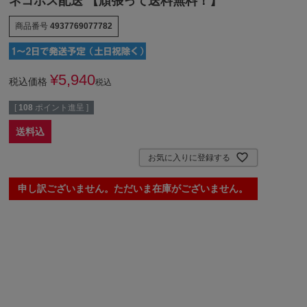
ネコポス配送 【頑張って送料無料！】
商品番号
4937769077782
¥
5,940
税込価格
税込
[
108
ポイント進呈 ]
送料込
お気に入りに登録する
申し訳ございません。ただいま在庫がございません。