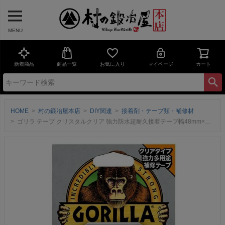
MENU
新着商品
商品一覧
お気に入り
マイページ
カート
HOME
村の鍛冶屋本店
DIY関連
接着剤・テープ類・補修材
ゴリラ テープ クリスタルクリア 強力防水超耐久接着テープ幅48mm×長さ8.2m×厚さ0.18mm KURE-E-1778 The Gorilla Glue Company／KURE屋外。水中、水回りでもOK！さまざまな素材・環境で効果を発揮する強力多用途補修テープ