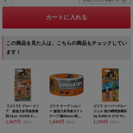
お気に入りに登録する
カートに入れる
この商品を見た人は、こちらの商品もチェックしてい
ます！
【ゴリラ】グルー クリ
ゴリラ テープ シルバ
ゴリラ スーパーグルー
ア 超強力多用途接着
ー 超強力多用途ダクト
ジェル 強力瞬間接着剤
剤 51ml（KURE-E-
テープ 幅48mm×長さ
3g KURE-E-1772 Th...
1770）【T...
1,567円
9.1m×厚さ0...
1,840円
1,100円
(税込)
(税込)
(税込)