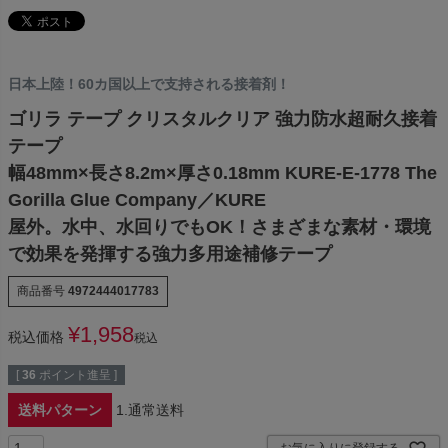
日本上陸！60カ国以上で支持される接着剤！
ゴリラ テープ クリスタルクリア 強力防水超耐久接着
テープ
幅48mm×長さ8.2m×厚さ0.18mm KURE-E-1778 The
Gorilla Glue Company／KURE
屋外。水中、水回りでもOK！さまざまな素材・環境
で効果を発揮する強力多用途補修テープ
商品番号
4972444017783
¥
1,958
税込価格
税込
[
36
ポイント進呈 ]
送料パターン
1.通常送料