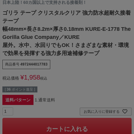
日本上陸！60カ国以上で支持される接着剤！
ゴリラ テープ クリスタルクリア 強力防水超耐久接着
テープ
幅48mm×長さ8.2m×厚さ0.18mm KURE-E-1778 The
Gorilla Glue Company／KURE
屋外。水中、水回りでもOK！さまざまな素材・環境
で効果を発揮する強力多用途補修テープ
商品番号
4972444017783
¥
1,958
税込価格
税込
[
36
ポイント進呈 ]
送料パターン
1.通常送料
お気に入りに登録する
カートに入れる