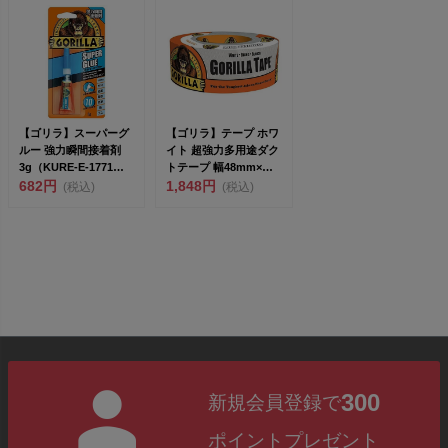
【ゴリラ】スーパーグ
【ゴリラ】テープ ホワ
ルー 強力瞬間接着剤
イト 超強力多用途ダク
3g（KURE-E-1771）
トテープ 幅48mm×長
【The G...
682円
さ9.1m×厚さ...
1,848円
(税込)
(税込)
300
新規会員登録で
ポイントプレゼント