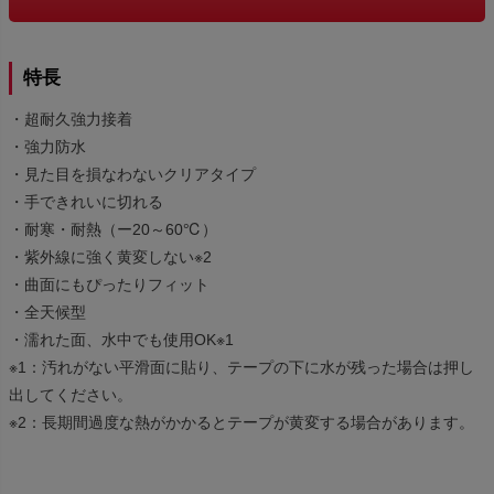
特長
・超耐久強力接着
・強力防水
・見た目を損なわないクリアタイプ
・手できれいに切れる
・耐寒・耐熱（ー20～60℃）
・紫外線に強く黄変しない※2
・曲面にもぴったりフィット
・全天候型
・濡れた面、水中でも使用OK※1
※1：汚れがない平滑面に貼り、テープの下に水が残った場合は押し
出してください。
※2：長期間過度な熱がかかるとテープが黄変する場合があります。