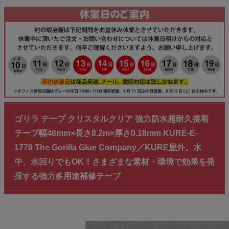
ゴリラ テープ クリスタルクリア 強力防水超耐久接着
テープ幅48mm×長さ8.2m×厚さ0.18mm KURE-E-
1778 The Gorilla Glue Company／KURE屋外。水
中、水回りでもOK！さまざまな素材・環境で効果を発
揮する強力多用途補修テープ