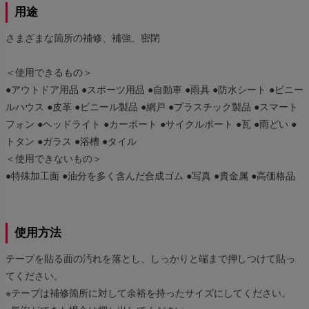
用途
さまざまな箇所の補修、補強、密閉
＜使用できるもの＞
●アウトドア用品 ●スポーツ用品 ●自動車 ●雨具 ●防水シート ●ビニー
ルハウス ●皮革 ●ビニール製品 ●網戸 ●プラスチック製品 ●スマート
フォン ●ヘッドライト ●カーポート ●サイクルポート ●瓦 ●雨どい ●
トタン ●ガラス ●浴槽 ●タイル
＜使用できないもの＞
●特殊加工面 ●油分を多く含んだ合成ゴム ●写真 ●貴金属 ●高価格品
使用方法
テープを貼る面の汚れを落とし、しっかりと端まで押しつけて貼っ
てください。
※テープは補修箇所に対して余裕を持ったサイズにしてください。