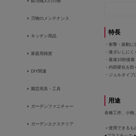
鍛冶職人の刃物
刃物のメンテナンス
特長
キッチン用品
・衝撃・振動に
・液ダレしにく
家庭用雑貨
・最速10秒接着
・内部硬化を防
DIY関連
・ジェルタイプ
園芸用具・工具
用途
ガーデンファニチャー
各種工作、小物
ガーデンエクステリア
＜使用できるも
●プラスチック ●