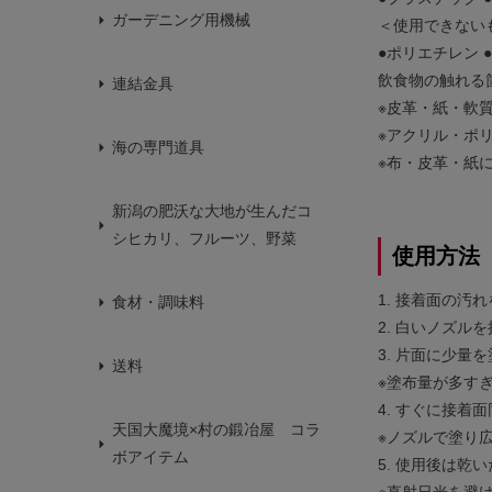
ガーデニング用機械
＜使用できない
●ポリエチレン 
飲食物の触れる
連結金具
※皮革・紙・軟
※アクリル・ポ
海の専門道具
※布・皮革・紙
新潟の肥沃な大地が生んだコ
シヒカリ、フルーツ、野菜
使用方法
1. 接着面の汚
食材・調味料
2. 白いノズ
3. 片面に少量
送料
※塗布量が多す
4. すぐに接着
天国大魔境×村の鍛冶屋 コラ
※ノズルで塗り
ボアイテム
5. 使用後は
※直射日光を避