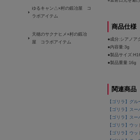
ゆるキャン△×村の鍛冶屋 コ
ラボアイテム
商品仕様
天穂のサクナヒメ×村の鍛冶
●成分:シアノア
屋 コラボアイテム
●内容量:3g
●製品サイズ:H16
●製品重量:16g
関連商品
【ゴリラ】グルー
【ゴリラ】スーパ
【ゴリラ】スーパ
【ゴリラ】ウッド
【ゴリラ】ウッド