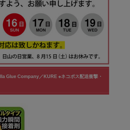
lla Glue Company／KURE ※ネコポス配送衝撃・