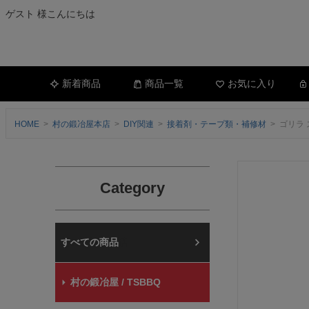
ゲスト 様こんにちは
新着商品
商品一覧
お気に入り
HOME
村の鍛冶屋本店
DIY関連
接着剤・テープ類・補修材
ゴリラ 
Category
村の鍛冶屋本店
村の鍛冶屋 / TSBBQ