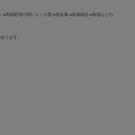
ス ●表面処理の弱いメッキ面 ●貴金属 ●高価格品 ●食器などの
があります。
。