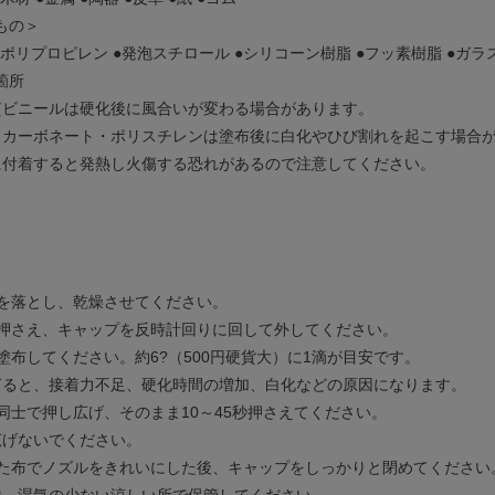
もの＞
●ポリプロピレン ●発泡スチロール ●シリコーン樹脂 ●フッ素樹脂 ●ガラ
箇所
質ビニールは硬化後に風合いが変わる場合があります。
リカーボネート・ポリスチレンは塗布後に白化やひび割れを起こす場合
に付着すると発熱し火傷する恐れがあるので注意してください。
れを落とし、乾燥させてください。
ルを押さえ、キャップを反時計回りに回して外してください。
を塗布してください。約6?（500円硬貨大）に1滴が目安です。
ぎると、接着力不足、硬化時間の増加、白化などの原因になります。
面同士で押し広げ、そのまま10～45秒押さえてください。
広げないでください。
乾いた布でノズルをきれいにした後、キャップをしっかりと閉めてください
け、湿気の少ない涼しい所で保管してください。