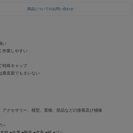
商品についてのお問い合わせ
強い
く作業しやすい
ぐ特殊キャップ
は垂直面でもタレない
、アクセサリー、模型、置物、部品などの接着及び補修
の＞
木材 ●金属 ●陶器 ●皮革 ●紙 ●ゴム