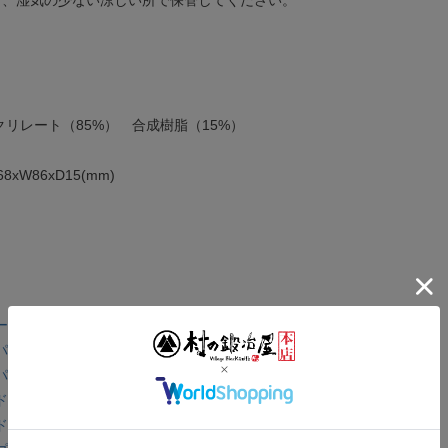
クリレート（85%） 合成樹脂（15%）
8xW86xD15(mm)
 クリア 超強力多用途接着剤 51ml
ーグルー 強力瞬間接着剤 3g
ーグルー ジェル 強力瞬間接着剤 3g
グルー 木材・布・紙用接着剤 118ml
グルー 木材・布・紙用接着剤 532ml