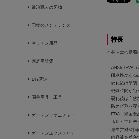
鍛冶職人の刃物
刃物のメンテナンス
特長
キッチン用品
木材同士の接着
家庭用雑貨
・ANSI/HP
・耐水性がある
DIY関連
・硬化後は塗装
・乾燥時間が短
園芸用具・工具
・硬化後は自然
・防カビ剤を配
・FDA（米国食
ガーデンファニチャー
・ホルムアルデ
・厚生労働省指
ガーデンエクステリア
・内容液を着色