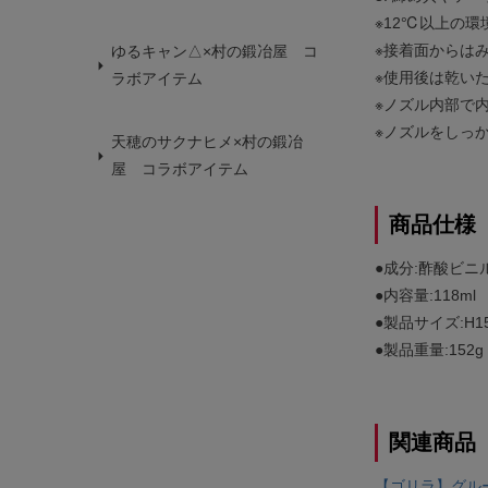
※12℃以上の
※接着面からは
ゆるキャン△×村の鍛冶屋 コ
※使用後は乾い
ラボアイテム
※ノズル内部で
※ノズルをしっ
天穂のサクナヒメ×村の鍛冶
屋 コラボアイテム
商品仕様
●成分:酢酸ビニ
●内容量:118ml
●製品サイズ:H15
●製品重量:152g
関連商品
【ゴリラ】グルー