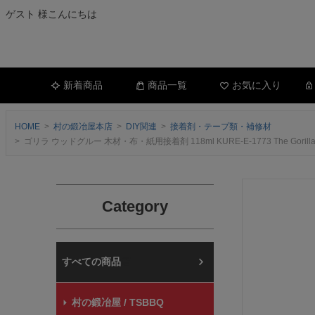
ゲスト 様こんにちは
新着商品
商品一覧
お気に入り
HOME
村の鍛冶屋本店
DIY関連
接着剤・テープ類・補修材
ゴリラ ウッドグルー 木材・布・紙用接着剤 118ml KURE-E-1773 The 
Category
村の鍛冶屋本店
村の鍛冶屋 / TSBBQ