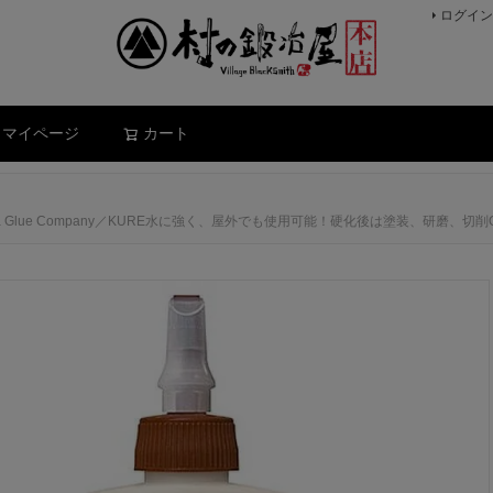
ログイン
検索
マイページ
カート
Gorilla Glue Company／KURE水に強く、屋外でも使用可能！硬化後は塗装、研磨