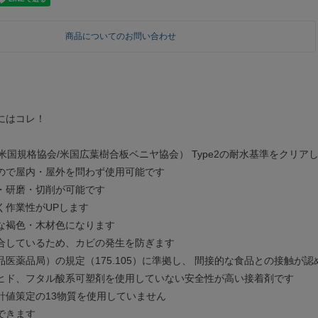
商品についてのお問い合わせ
にはコレ！
VA（米国規格協会/米国広葉樹合板ベニヤ協会） Type2の耐水基準をクリア
ので屋内・屋外を問わず使用可能です
・研磨・切削が可能です
く作業性がUPします
な褐色・木材色になります
合しているため、カビの発生を防ぎます
品医薬品局）の規定（175.105）に準拠し、 間接的な食品との接触が
ヒド、フタル酸系可塑剤を使用していない安全性が高い接着剤です
針値策定の13物質を使用していません
できます