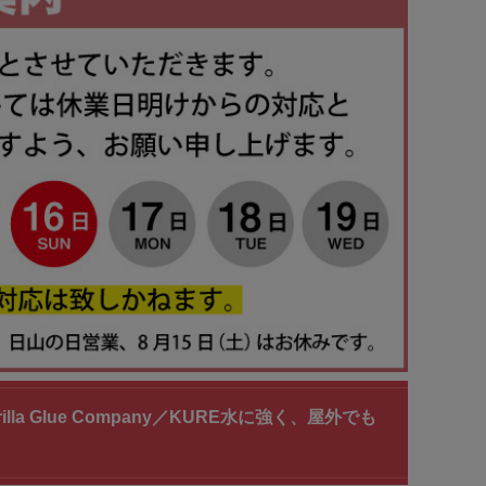
illa Glue Company／KURE水に強く、屋外でも