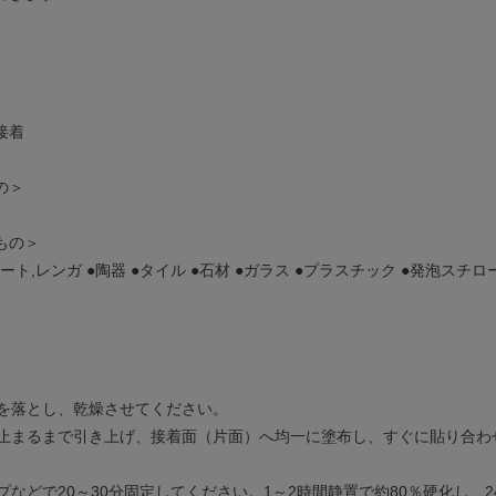
接着
の＞
もの＞
ート,レンガ ●陶器 ●タイル ●石材 ●ガラス ●プラスチック ●発泡スチロー
れを落とし、乾燥させてください。
端を止まるまで引き上げ、接着面（片面）へ均一に塗布し、すぐに貼り合
ープなどで20～30分固定してください。1～2時間静置で約80％硬化し、