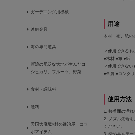
ガーデニング用機械
用途
連結金具
木材、布、紙の
海の専門道具
＜使用できるも
●木材 ●布 ●紙
新潟の肥沃な大地が生んだコ
＜使用できない
シヒカリ、フルーツ、野菜
●金属 ●コンクリ
食材・調味料
使用方法
送料
1. 接着面の汚
2. ノズル先
天国大魔境×村の鍛冶屋 コラ
ください。
ボアイテム
3. 締め具やテ