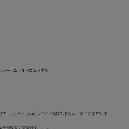
ル ●ビニール ●ゴム ●皮革
わせてください。接着しにくい木材の場合は、両面に塗布して
24時間静置で完全硬化します。