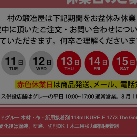
グルー 木材・布・紙用接着剤 118ml KURE-E-1773 The Gor
硬化後は塗装、研磨、切削OK！木工用強力瞬間接着剤