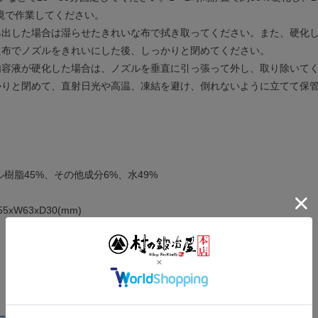
環境で作業してください。
み出した場合は湿らせたきれいな布で拭き取ってください。また、硬化
た布でノズルをきれいにした後、しっかりと閉めてください。
内容液が硬化した場合は、ノズルを垂直に引っ張って外し、取り除いて
かりと閉めて、直射日光や高温、凍結を避け、倒れないように立てて保
ル樹脂45%、その他成分6%、水49%
5xW63xD30(mm)
 クリア 超強力多用途接着剤 51ml