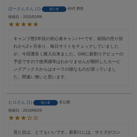
ぼーさん
1
40代
男性
購入者
投稿日
2020/02/09
キャンプ歴2年目の初心者キャンパーです。前回の売り切
れから2ヶ月余り、毎日サイトをチェックしていました
が、今回運良く購入出来ました。GWに薪割りデビューの
予定ですので使用感等はわかりませんが開封したカービ
ングアックスからはオーラの様なものが漂っていまし
た。間違い無いと思います。
ヒロ
1
非公開
購入者
投稿日
2019/06/29
見た目は、とてもいいです。薪割りには、サイズがコン