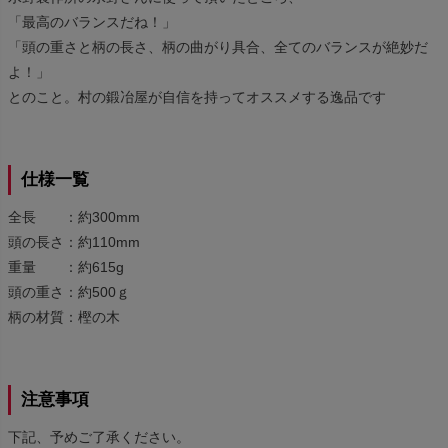
「最高のバランスだね！」
「頭の重さと柄の長さ、柄の曲がり具合、全てのバランスが絶妙だ
よ！」
とのこと。村の鍛冶屋が自信を持ってオススメする逸品です
仕様一覧
全長 ：約300mm
頭の長さ：約110mm
重量 ：約615g
頭の重さ：約500ｇ
柄の材質：樫の木
注意事項
下記、予めご了承ください。