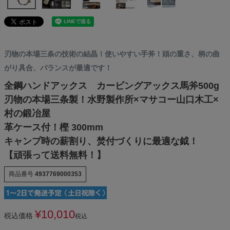
刃物の本場三条の技術の結晶！使いやすい手斧！頭の重さ、柄の曲
がり具合、バランスが最適です！
全鋼ハンドアックス カービングアックス馬斧500g
刃物の本場三条製！水野製作所×マサコー山口木工×
村の鍛冶屋
革ケース付！樫 300mm
キャンプ時の薪割り、焚付づくりに最適な鉞！
【頑張って送料無料！】
商品番号
4937769000353
¥
10,010
税込価格
税込