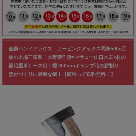
全鋼ハンドアックス カービングアックス馬斧500g刃
物の本場三条製！水野製作所×マサコー山口木工×村の
鍛冶屋革ケース付！樫 300mmキャンプ時の薪割り、
焚付づくりに最適な鉞！【頑張って送料無料！】