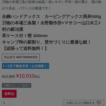
刃物の本場三条の技術の結晶！使いやすい手斧！頭の重さ、柄の曲
がり具合、バランスが最適です！
全鋼ハンドアックス カービングアックス馬斧500g
刃物の本場三条製！水野製作所×マサコー山口木工×
村の鍛冶屋
革ケース付！樫 300mm
キャンプ時の薪割り、焚付づくりに最適な鉞！
【頑張って送料無料！】
商品番号
4937769000353
¥
10,010
税込価格
税込
[
182
ポイント進呈 ]
送料込
お気に入りに登録する