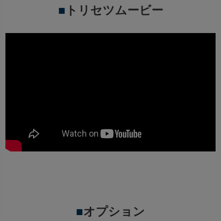
■
トリセツムービー
■
オプション