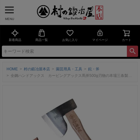
MENU
新着商品
商品一覧
お気に入り
マイページ
カート
HOME
村の鍛冶屋本店
園芸用具・工具
鉈・斧
全鋼ハンドアックス カービングアックス馬斧500g刃物の本場三条製！水野製作所×マサコー山口木工×村の鍛冶屋革ケース付！樫 300mmキャンプ時の薪割り、焚付づくりに最適な鉞！【頑張って送料無料！】