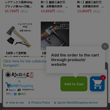
ングアックス馬斧500g
料！】越後三条打刃
料！】越後三条打刃
ブラック柄<br>刃物の
物 水野製作所作 ク
物 水野製作所作 木
本...
10,780円
ラフトアックス 全鋼
14,850円
割500匁（1.9kg） 白
13,860円
(税込)
(税込)
(税込)
420g ...
樫...
【頑張って送料無
【頑張って送料無
料！】越後三条打刃
料！】越後三条打刃
物 水野製作所作 ハ
物 水野製作所作 焼
ンドアックス450g 白
11,550円
曲柄割込地型鉞（まさ
18,590円
(税込)
(税込)
樫36...
かり）57...