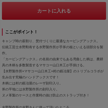
カートに入れる
ここがポイント！
キャンプ時の薪割り、焚付づくりに最適なカービングアックス。
伝統工芸士水野勲有する水野製作所が手斧の核といえる頭部分を製
作。
「カービングアックス」の名前の由来でもある湾曲した柄は、農耕
具の木柄を多数製造するマサコー山口木工が手掛ける。
【水野製作所×マサコー山口木工×村の鍛冶屋】のトリプルコラボが
生み出す究極のハンドアックスです！
木柄には村の鍛冶屋のレーザ刻印入り。
斧の平地には水野製作所の刻印入り。
ヌメ革製のケースと作業時の抜け防止のストラップ付き！
水野製作所の水野さんに使って頂いたところ、