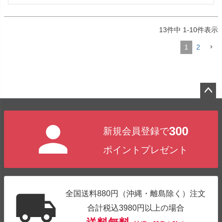
13
件中
1
-
10
件表示
1
2
ペー
ジト
300
新規会員登録で
ップ
へ
ポイントプレゼント
全国送料880円（沖縄・離島除く）注文
合計税込3980円以上の場合