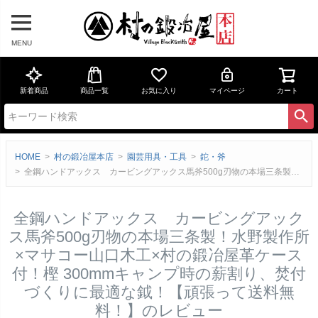
MENU
新着商品
商品一覧
お気に入り
マイページ
カート
HOME
村の鍛冶屋本店
園芸用具・工具
鉈・斧
全鋼ハンドアックス カービングアックス馬斧500g刃物の本場三条製！水野製作所×マサコー山口木工×村の鍛冶屋革ケース付！樫 300mmキャンプ時の薪割り、焚付づくりに最適な鉞！【頑張って送料無料！】のレビュー
全鋼ハンドアックス カービングアック
ス馬斧500g刃物の本場三条製！水野製作所
×マサコー山口木工×村の鍛冶屋革ケース
付！樫 300mmキャンプ時の薪割り、焚付
づくりに最適な鉞！【頑張って送料無
料！】のレビュー