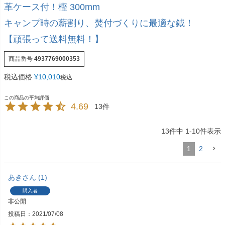
革ケース付！樫 300mm
キャンプ時の薪割り、焚付づくりに最適な鉞！
【頑張って送料無料！】
商品番号
4937769000353
税込価格
¥
10,010
税込
4.69
13
13
件中
1
-
10
件表示
1
2
あき
1
購入者
非公開
投稿日
2021/07/08