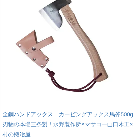
全鋼ハンドアックス カービングアックス馬斧500g
刃物の本場三条製！水野製作所×マサコー山口木工×
村の鍛冶屋