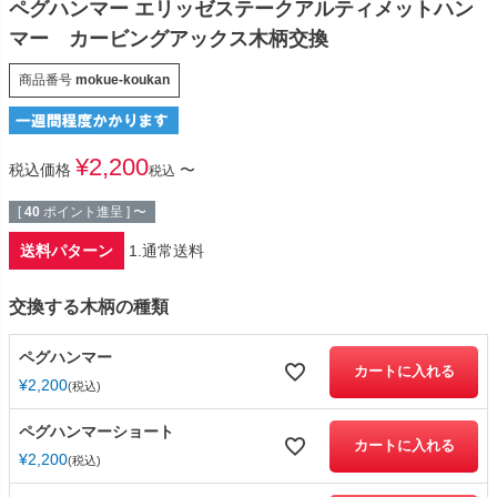
ペグハンマー エリッゼステークアルティメットハン
マー カービングアックス木柄交換
商品番号
mokue-koukan
¥
2,200
税込価格
〜
税込
[
40
ポイント進呈 ]
〜
送料パターン
1.通常送料
交換する木柄の種類
ペグハンマー
カートに入れる
¥
2,200
税込
ペグハンマーショート
カートに入れる
¥
2,200
税込