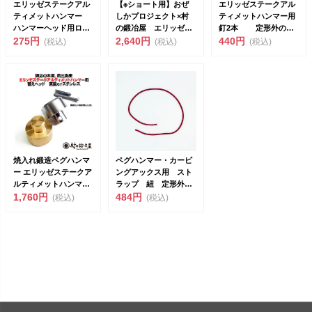
エリッゼステークアル
【※ショート用】おぜ
エリッゼステークアル
ティメットハンマー
しかプロジェクト×村
ティメットハンマー用
ハンマーヘッド用ロー
の鍛冶屋 エリッゼス
釘2本 定形外のた
ルピン30mm スプ
275円
テークアルティメット
2,640円
め代引き、日時指定不
440円
(税込)
(税込)
(税込)
リ...
ハン...
可
焼入れ鍛造ペグハンマ
ペグハンマー・カービ
ー エリッゼステークア
ングアックス用 スト
ルティメットハンマー
ラップ 紐 定形外の
用替えヘッド 真鍮or...
1,760円
ため代引き、日時指定
484円
(税込)
(税込)
不可