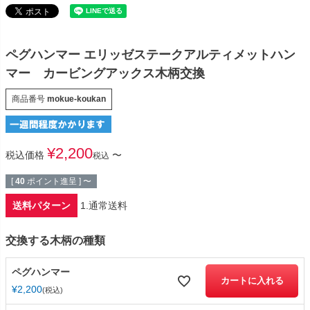
ペグハンマー エリッゼステークアルティメットハン
マー カービングアックス木柄交換
商品番号
mokue-koukan
¥
2,200
税込価格
〜
税込
[
40
ポイント進呈 ]
〜
送料パターン
1.通常送料
交換する木柄の種類
ペグハンマー
カートに入れる
¥
2,200
税込