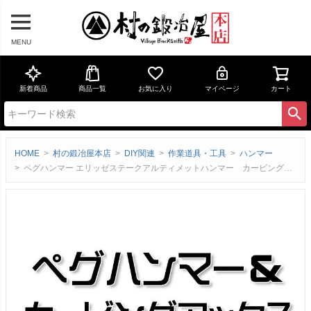
MENU
新着商品
商品一覧
お気に入り
マイページ
カート
HOME
村の鍛冶屋本店
DIY関連
作業道具・工具
ハンマー
ペグハンマー エリッゼステークアルティメットハンマー カービングアックス木柄交換