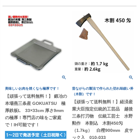
美味しいお肉を焼くなら極厚です！
昔ながらの製法で作られた切れ味鋭い斧
（木割）です！
【頑張って送料無料！】 鍛冶の
【頑張って送料無料！】経済産
本場燕三条産 GOKUATSU 極
業大臣指定伝統的工芸品 越後
厚鉄板L 33×33cm 厚さ9mm
三条打刃物 伝統工芸士 水野
の極厚！専門店の味をご家庭
勲作 本割込 木割450匁
で！IH可能です！
（1.7kg） 白樫900mm 皮サ
ック入 010-033