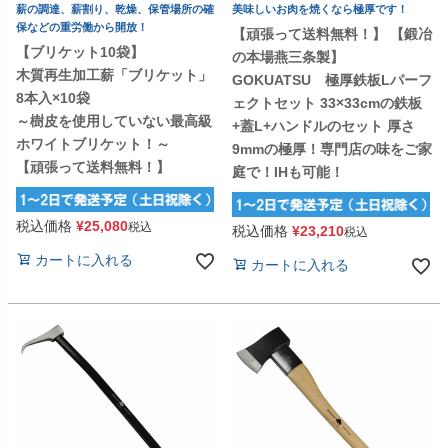
薪の調達、薪割り、乾燥、保管場所の確
美味しいお肉を焼くなら極厚です！
保などの重労働から開放！
【頑張って送料無料！】 【鍛冶
【ブリケット10袋】
の本場燕三条製】
木質再生加工薪「ブリケット」
GOKUATSU 極厚鉄板Lパーフ
8本入×10袋
ェクトセット 33×33cmの鉄板
～樹皮を使用していない最高級
+蓋L+ハンドルのセット 厚さ
ホワイトブリケット！～
9mmの極厚！専門店の味をご家
【頑張って送料無料！】
庭で！IHも可能！
税込価格
¥
25,080
税込
税込価格
¥
23,210
税込
カートに入れる
カートに入れる