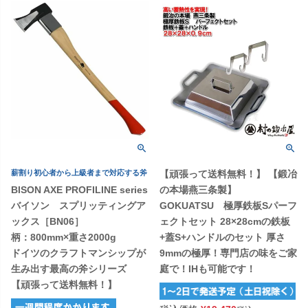
薪割り初心者から上級者まで対応する斧
【頑張って送料無料！】 【鍛冶
BISON AXE PROFILINE series
の本場燕三条製】
バイソン スプリッティングア
GOKUATSU 極厚鉄板Sパーフ
ックス［BN06］
ェクトセット 28×28cmの鉄板
柄：800mm×重さ2000g
+蓋S+ハンドルのセット 厚さ
ドイツのクラフトマンシップが
9mmの極厚！専門店の味をご家
生み出す最高の斧シリーズ
庭で！IHも可能です！
【頑張って送料無料！】