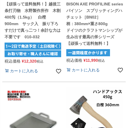
【頑張って送料無料！】越後三
BISON AXE PROFILINE series
条打刃物 水野製作所作 木割
バイソン スプリッティングハ
400匁（1.5kg） 白樫
チェット［BN02］
900mm サック入 振り下ろ
柄：380mm×重さ800g
すだけで真っ二つ！余計な力は
ドイツのクラフトマンシップが
不要です 010-032
生み出す最高の斧シリーズ
【頑張って送料無料！】
税込価格
¥
11,990
税込
税込価格
¥
12,320
税込
カートに入れる
カートに入れる