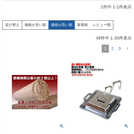
1
件中
1
-
1
件表示
価格が安い順
価格が高い順
新着順
レビュー順
並び替え
49
件中
1
-
20
件表示
1
2
3