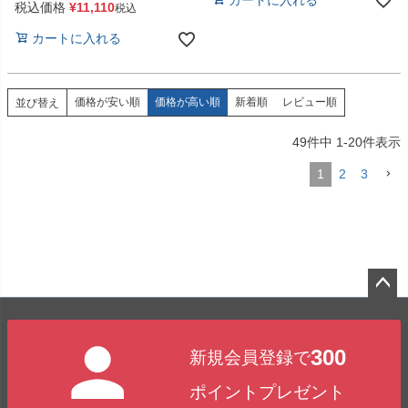
税込価格
¥
11,110
税込
カートに入れる
価格が安い順
価格が高い順
新着順
レビュー順
並び替え
49
件中
1
-
20
件表示
1
2
3
ペー
ジト
300
新規会員登録で
ップ
へ
ポイントプレゼント