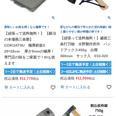
美味しいお肉を焼くなら極厚です！
昔ながらの製法で作られた切れ味鋭い頭
と握りやすい柄が特徴の斧です！
【頑張って送料無料！】 【鍛冶
【頑張って送料無料！】越後三
の本場燕三条製】
条打刃物 水野製作所作 ハン
GOKUATSU 極厚鉄板S
ドアックス450g 白樫
28×28cm 厚さ9mmの極厚！
360mm サック入 010-020
専門店の味をご家庭で！IHも使
えます
税込価格
¥
11,550
税込価格
¥
11,770
税込
税込
カートに入れる
カートに入れる