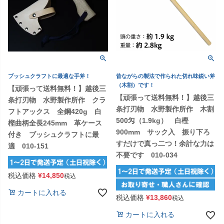
ブッシュクラフトに最適な手斧！
昔ながらの製法で作られた切れ味鋭い斧
（木割）です！
【頑張って送料無料！】越後三
【頑張って送料無料！】越後三
条打刃物 水野製作所作 クラ
条打刃物 水野製作所作 木割
フトアックス 全鋼420g 白
500匁（1.9kg） 白樫
樫曲柄全長245mm 革ケース
900mm サック入 振り下ろ
付き ブッシュクラフトに最
すだけで真っ二つ！余計な力は
適 010-151
不要です 010-034
税込価格
¥
14,850
税込
カートに入れる
税込価格
¥
13,860
税込
カートに入れる