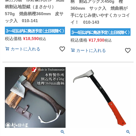
柄 割込アックス450g 樫
柄割込地型鉞（まさかり）
360mm サック入 焼曲柄が
570g 焼曲柄樫360mm 皮サ
手になじみ使いやすくカッコイ
ック入 010-141
イ！ 010-143
税込価格
¥
18,590
税込
税込価格
¥
17,930
税込
カートに入れる
カートに入れる