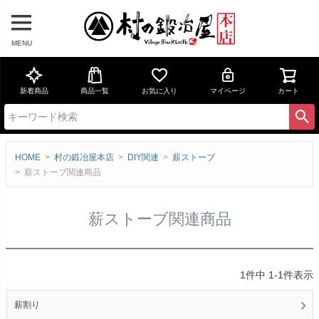
MENU
新着商品
商品一覧
お気に入り
マイページ
カート
HOME
村の鍛冶屋本店
DIY関連
薪ストーブ
薪ストーブ関連商品
薪ストーブ関連商品
1
件中
1
-
1
件表示
薪割り