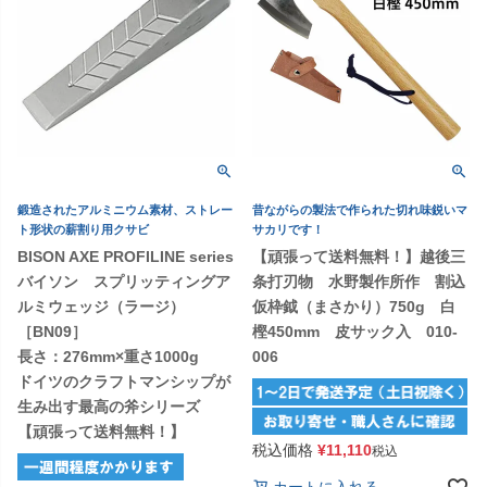
鍛造されたアルミニウム素材、ストレー
昔ながらの製法で作られた切れ味鋭いマ
ト形状の薪割り用クサビ
サカリです！
BISON AXE PROFILINE series
【頑張って送料無料！】越後三
バイソン スプリッティングア
条打刃物 水野製作所作 割込
ルミウェッジ（ラージ）
仮枠鉞（まさかり）750g 白
［BN09］
樫450mm 皮サック入 010-
長さ：276mm×重さ1000g
006
ドイツのクラフトマンシップが
生み出す最高の斧シリーズ
【頑張って送料無料！】
税込価格
¥
11,110
税込
カートに入れる