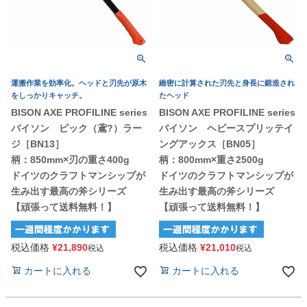
運搬作業を効率化。ヘッドと刃先が原木
緻密に計算された刃先と身長に鍛造され
をしっかりキャッチ。
たヘッド
BISON AXE PROFILINE series
BISON AXE PROFILINE series
バイソン ピック（鳶?）ラー
バイソン ヘビースプリッテイ
ジ［BN13］
ングアックス［BN05］
柄：850mm×刃の重さ400g
柄：800mm×重さ2500g
ドイツのクラフトマンシップが
ドイツのクラフトマンシップが
生み出す最高の斧シリーズ
生み出す最高の斧シリーズ
【頑張って送料無料！】
【頑張って送料無料！】
税込価格
¥
21,890
税込価格
¥
21,010
税込
税込
カートに入れる
カートに入れる