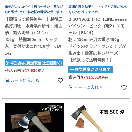
曲柄がカッコイイ！持ちやすい！昔なが
運搬作業を効率化。ヘッドと刃先が原木
らの製法で作られた切れ味鋭い斧です！
をしっかりキャッチ。
【頑張って送料無料！】越後三
BISON AXE PROFILINE series
条打刃物 水野製作所作 焼曲
バイソン ピック（鳶?）スモ
柄 割込馬斧（バキン）
ール［BN14］
450g 焼樫360mm サック
柄：450mm×刃の重さ400g
入 焚付が楽に作れます 010-
ドイツのクラフトマンシップが
142
生み出す最高の斧シリーズ
【頑張って送料無料！】
税込価格
¥
17,930
税込
税込価格
¥
15,510
税込
カートに入れる
カートに入れる