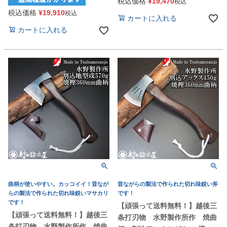
税込価格
¥
19,470
税込
税込価格
¥
19,910
税込
カートに入れる
カートに入れる
曲柄が使いやすい。カッコイイ！昔なが
昔ながらの製法で作られた切れ味鋭い斧
らの製法で作られた切れ味鋭いマサカリ
です！
です！
【頑張って送料無料！】越後三
【頑張って送料無料！】越後三
条打刃物 水野製作所作 焼曲
条打刃物 水野製作所作 焼曲