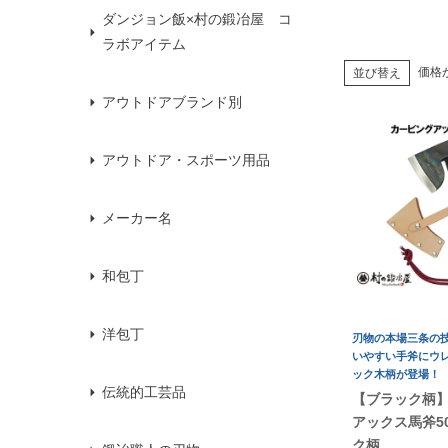
ダンジョン飯×村の鍛冶屋 コ
ラボアイテム
価格
並び替え
アウトドアブランド別
アウトドア・スポーツ用品
メーカー名
和包丁
洋包丁
刃物の本場三条の
いやすい手斧にウ
ック木柄が登場！
伝統的工芸品
【ブラック柄
アックス馬斧50
ク柄