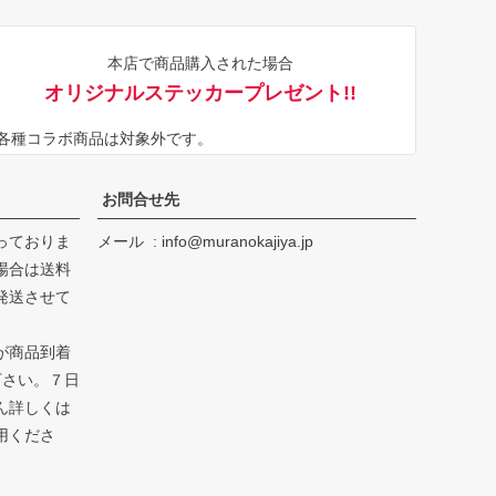
ペー
ジト
本店で商品購入された場合
ップ
オリジナルステッカープレゼント!!
へ
※各種コラボ商品は対象外です。
お問合せ先
っておりま
メール
info@muranokajiya.jp
場合は送料
発送させて
が商品到着
下さい。７日
ん詳しくは
用くださ