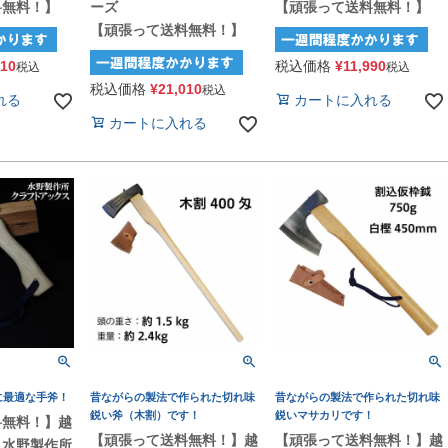
料無料！】
ーズ
【頑張って送料無料！】
【頑張って送料無料！】
910
税込価格
¥
11,990
税込
税込
税込価格
¥
21,010
税込
れる
カートに入れる
カートに入れる
に最適な手斧！
昔ながらの製法で作られた切れ味
昔ながらの製法で作られた切れ味
鋭い斧（木割）です！
鋭いマサカリです！
料無料！】越
【頑張って送料無料！】越
【頑張って送料無料！】越
 水野製作所