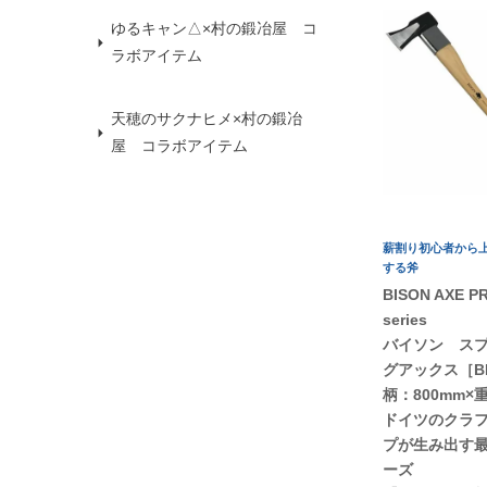
ゆるキャン△×村の鍛冶屋 コ
ラボアイテム
天穂のサクナヒメ×村の鍛冶
屋 コラボアイテム
薪割り初心者から
する斧
BISON AXE P
series
バイソン ス
グアックス［B
柄：800mm×重
ドイツのクラ
プが生み出す
ーズ