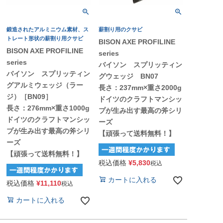
鍛造されたアルミニウム素材、ス
薪割り用のクサビ
トレート形状の薪割り用クサビ
BISON AXE PROFILINE
BISON AXE PROFILINE
series
series
バイソン スプリッティン
バイソン スプリッティン
グウェッジ BN07
グアルミウェッジ（ラー
長さ：237mm×重さ2000g
ジ）［BN09］
ドイツのクラフトマンシッ
長さ：276mm×重さ1000g
プが生み出す最高の斧シリ
ドイツのクラフトマンシッ
ーズ
プが生み出す最高の斧シリ
【頑張って送料無料！】
ーズ
【頑張って送料無料！】
税込価格
¥
5,830
税込
カートに入れる
税込価格
¥
11,110
税込
カートに入れる