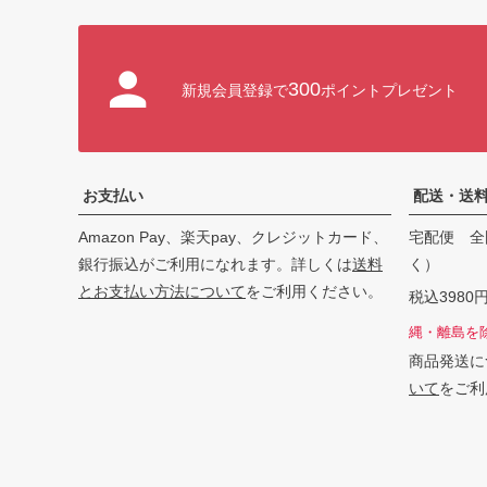
300
新規会員登録で
ポイントプレゼント
お支払い
配送・送
Amazon Pay、楽天pay、クレジットカード、
宅配便 全
銀行振込がご利用になれます。詳しくは
送料
く）
とお支払い方法について
をご利用ください。
税込398
縄・離島を
商品発送に
いて
をご利