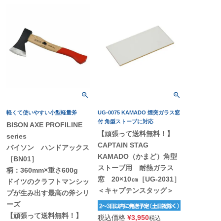
軽くて使いやすい小型軽量斧
UG-0075 KAMADO 煙突ガラス窓
付 角型ストーブに対応
BISON AXE PROFILINE
【頑張って送料無料！】
series
CAPTAIN STAG
バイソン ハンドアックス
KAMADO（かまど）角型
［BN01］
ストーブ用 耐熱ガラス
柄：360mm×重さ600g
窓 20×10㎝［UG-2031］
ドイツのクラフトマンシッ
＜キャプテンスタッグ＞
プが生み出す最高の斧シリ
ーズ
【頑張って送料無料！】
税込価格
¥
3,950
税込