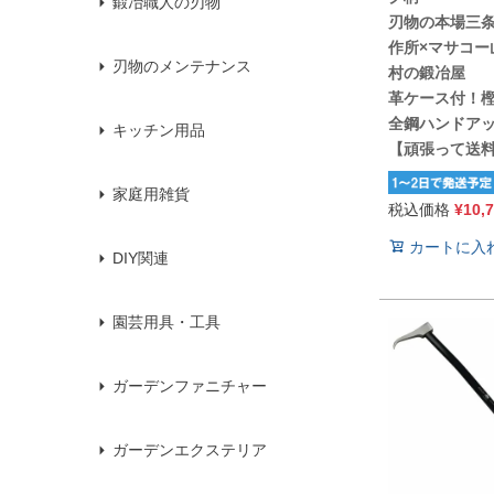
鍛冶職人の刃物
刃物の本場三
作所×マサコー
刃物のメンテナンス
村の鍛冶屋
革ケース付！樫 
全鋼ハンドア
キッチン用品
【頑張って送
家庭用雑貨
税込価格
¥
10,
カートに入
DIY関連
園芸用具・工具
ガーデンファニチャー
ガーデンエクステリア