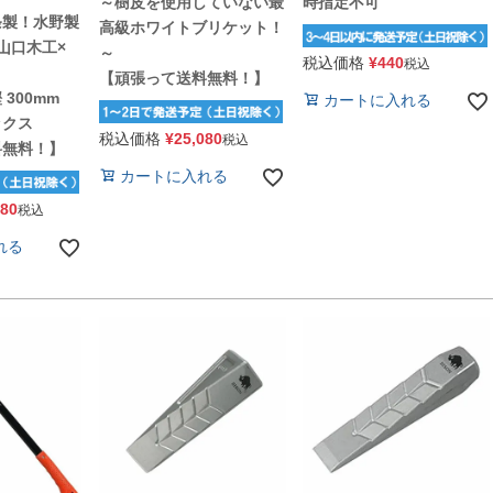
～樹皮を使用していない最
時指定不可
条製！水野製
高級ホワイトブリケット！
山口木工×
～
税込価格
¥
440
税込
【頑張って送料無料！】
300mm
カートに入れる
ックス
税込価格
¥
25,080
税込
料無料！】
カートに入れる
780
税込
れる