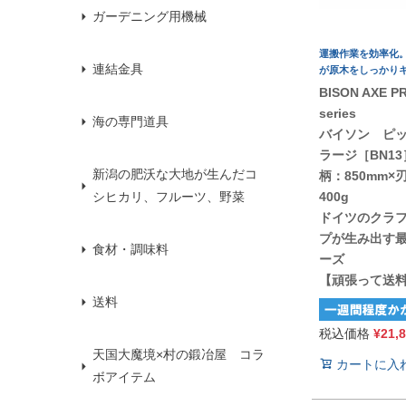
ガーデニング用機械
運搬作業を効率化
連結金具
が原木をしっかり
BISON AXE P
series
海の専門道具
バイソン ピッ
ラージ［BN13
新潟の肥沃な大地が生んだコ
柄：850mm×
400g
シヒカリ、フルーツ、野菜
ドイツのクラ
プが生み出す
食材・調味料
ーズ
【頑張って送
送料
税込価格
¥
21,
天国大魔境×村の鍛冶屋 コラ
カートに入
ボアイテム