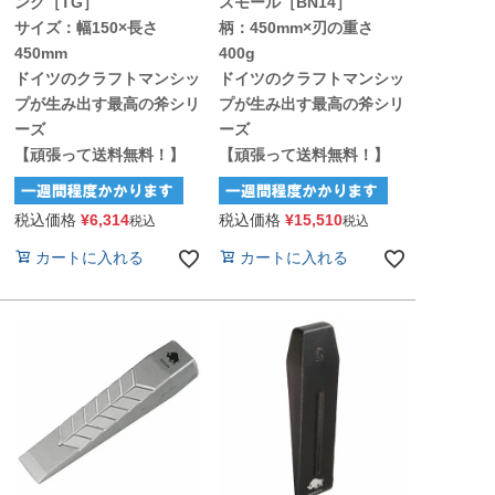
ング［TG］
スモール［BN14］
サイズ：幅150×長さ
柄：450mm×刃の重さ
450mm
400g
ドイツのクラフトマンシッ
ドイツのクラフトマンシッ
プが生み出す最高の斧シリ
プが生み出す最高の斧シリ
ーズ
ーズ
【頑張って送料無料！】
【頑張って送料無料！】
税込価格
¥
6,314
税込価格
¥
15,510
税込
税込
カートに入れる
カートに入れる