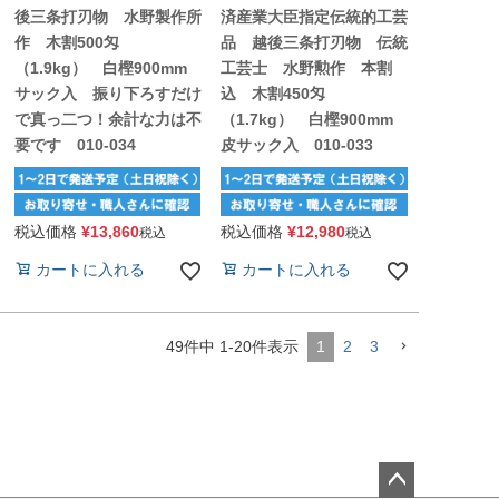
後三条打刃物 水野製作所
済産業大臣指定伝統的工芸
作 木割500匁
品 越後三条打刃物 伝統
（1.9kg） 白樫900mm
工芸士 水野勲作 本割
サック入 振り下ろすだけ
込 木割450匁
で真っ二つ！余計な力は不
（1.7kg） 白樫900mm
要です 010-034
皮サック入 010-033
税込価格
¥
13,860
税込価格
¥
12,980
税込
税込
カートに入れる
カートに入れる
49
件中
1
-
20
件表示
1
2
3