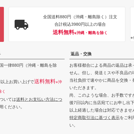
全国送料880円（沖縄・離島除く）注文
合計税込3980円以上の場合
送料無料
※沖縄・離島を除く
料
返品・交換
国一律880円（沖縄・離島を除
お客様都合による商品の返品は承
せん。但し、発送ミスや不良品の
当社負担で速やかに商品を交換・
送料無料
0円以上お買い上げで
※沖
いただきます。
除く
尚、このような場合、お手数です
ついては
送料とお支払い方法につ
後7日以内に当店宛てにお申し出
用ください。
以上経過した場合は対応できませ
特定商取引法に基づく表示
をご利
い。