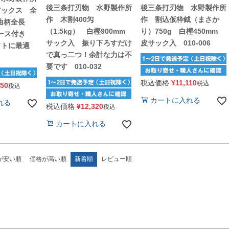
後三条打刃物 水野製作所
後三条打刃物 水野製作所
アックス 全
作 木割400匁
作 割込仮枠鉞（まさか
樫曲柄全長
（1.5kg） 白樫900mm
り）750g 白樫450mm
ケース付き
サック入 振り下ろすだけ
皮サック入 010-006
フトに最適
で真っ二つ！余計な力は不
要です 010-032
税込価格
¥
11,110
税込
850
税込
カートに入れる
れる
税込価格
¥
12,320
税込
カートに入れる
が安い順
価格が高い順
新着順
レビュー順