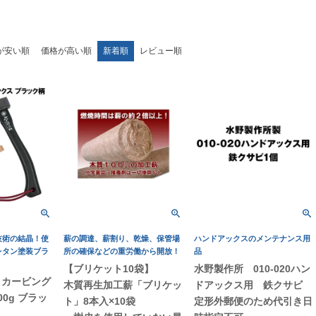
が安い順
価格が高い順
新着順
レビュー順
技術の結晶！使
薪の調達、薪割り、乾燥、保管場
ハンドアックスのメンテナンス用
レタン塗装ブラ
所の確保などの重労働から開放！
品
【ブリケット10袋】
水野製作所 010-020ハン
】カービング
木質再生加工薪「ブリケッ
ドアックス用 鉄クサビ
0g ブラッ
ト」8本入×10袋
定形外郵便のため代引き日