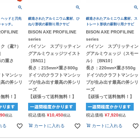
。ヘッドと刃先
鍛造されたアルミニウム素材、ひ
鍛造されたアルミニウム素材、ス
キャッチ。
ねり形状の薪割り用クサビ
トレート形状の薪割り用クサビ
ROFILINE
BISON AXE PROFILINE
BISON AXE PROFILINE
series
series
ク（鳶?）
バイソン スプリッティン
バイソン スプリッティン
］
グアルミウェッジツイスト
グアルミウェッジ（スモー
刃の重さ
［BN11］
ル）［BN10］
長さ：215mm×重さ800g
長さ：220mm×重さ550g
フトマンシッ
ドイツのクラフトマンシッ
ドイツのクラフトマンシッ
最高の斧シリ
プが生み出す最高の斧シリ
プが生み出す最高の斧シリ
ーズ
ーズ
料無料！】
【頑張って送料無料！】
【頑張って送料無料！】
890
税込価格
¥
10,450
税込価格
¥
7,920
税込
税込
税込
れる
カートに入れる
カートに入れる