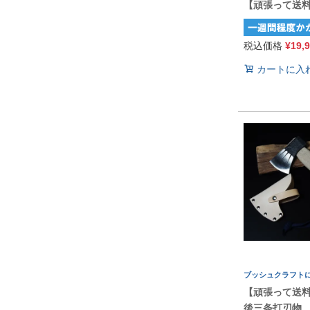
【頑張って送
税込価格
¥
19,
カートに入
ブッシュクラフト
【頑張って送
後三条打刃物