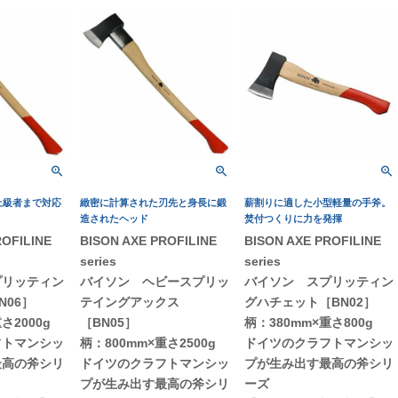
上級者まで対応
緻密に計算された刃先と身長に鍛
薪割りに適した小型軽量の手斧。
造されたヘッド
焚付つくりに力を発揮
ROFILINE
BISON AXE PROFILINE
BISON AXE PROFILINE
series
series
プリッティン
バイソン ヘビースプリッ
バイソン スプリッティン
N06］
テイングアックス
グハチェット［BN02］
さ2000g
［BN05］
柄：380mm×重さ800g
フトマンシッ
柄：800mm×重さ2500g
ドイツのクラフトマンシッ
最高の斧シリ
ドイツのクラフトマンシッ
プが生み出す最高の斧シリ
プが生み出す最高の斧シリ
ーズ