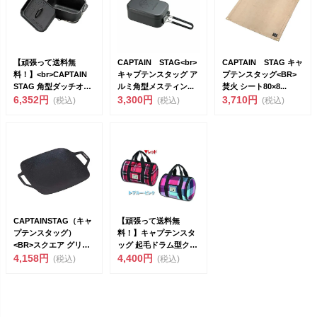
【頑張って送料無
CAPTAIN STAG<br>
CAPTAIN STAG キャ
料！】<br>CAPTAIN
キャプテンスタッグ ア
プテンスタッグ<BR>
STAG 角型ダッチオー
ルミ角型メスティン...
焚火 シート80×8...
ブ...
6,352円
3,300円
3,710円
(税込)
(税込)
(税込)
CAPTAINSTAG（キャ
【頑張って送料無
プテンスタッグ）
料！】キャプテンスタ
<BR>スクエア グリル
ッグ 起毛ドラム型クー
プレ...
4,158円
ラーバッグ4L UE-53...
4,400円
(税込)
(税込)