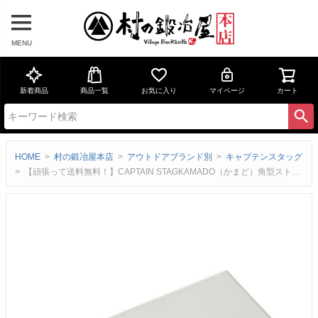
MENU
新着商品
商品一覧
お気に入り
マイページ
カート
HOME
村の鍛冶屋本店
アウトドアブランド別
キャプテンスタッグ
【頑張って送料無料！】CAPTAIN STAGKAMADO（かまど）角型ストーブ用 耐熱ガラス窓 20×10㎝［UG-2031］＜キャプテンスタッグ＞