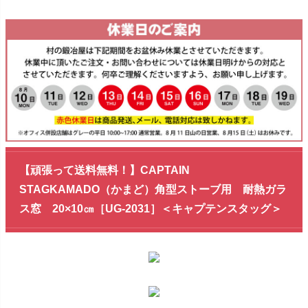
【頑張って送料無料！】CAPTAIN
STAGKAMADO（かまど）角型ストーブ用 耐熱ガラ
ス窓 20×10㎝［UG-2031］＜キャプテンスタッグ＞