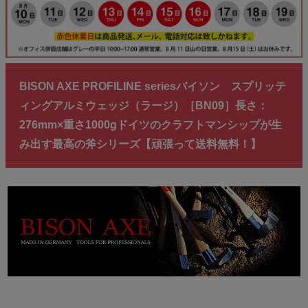
BISON AXE PROFILINE seriesバイソン スプリッテ
ィングアルミウェッジ（ラージ）［BN09］長さ：
276mm×重さ1000gドイツのクラフトマンシップが生
み出す最高の斧シリーズ【頑張って送料無料！】