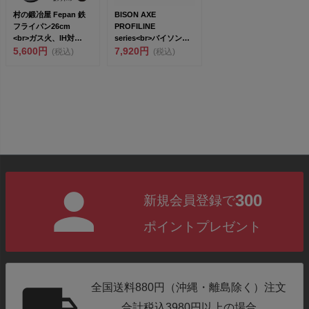
村の鍛冶屋 Fepan 鉄
BISON AXE
フライパン26cm
PROFILINE
<br>ガス火、IH対
series<br>バイソン
応 ...
5,600円
ス...
7,920円
(税込)
(税込)
300
新規会員登録で
ポイントプレゼント
全国送料880円（沖縄・離島除く）注文
合計税込3980円以上の場合