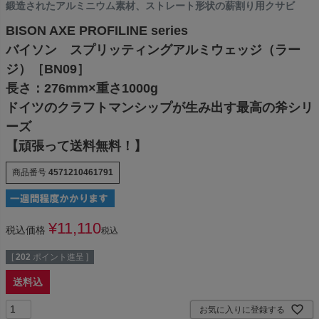
鍛造されたアルミニウム素材、ストレート形状の薪割り用クサビ
BISON AXE PROFILINE series
バイソン スプリッティングアルミウェッジ（ラー
ジ）［BN09］
長さ：276mm×重さ1000g
ドイツのクラフトマンシップが生み出す最高の斧シリ
ーズ
【頑張って送料無料！】
商品番号
4571210461791
¥
11,110
税込価格
税込
[
202
ポイント進呈 ]
送料込
お気に入りに登録する