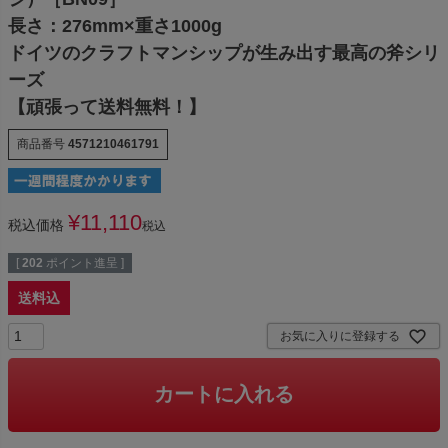
長さ：276mm×重さ1000g
ドイツのクラフトマンシップが生み出す最高の斧シリ
ーズ
【頑張って送料無料！】
商品番号
4571210461791
¥
11,110
税込価格
税込
[
202
ポイント進呈 ]
送料込
お気に入りに登録する
カートに入れる