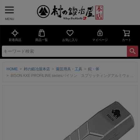
MENU
新着商品
商品一覧
お気に入り
マイページ
カート
HOME
村の鍛冶屋本店
園芸用具・工具
鉈・斧
BISON AXE PROFILINE seriesバイソン スプリッティングアルミウェッジ（ラージ）［BN09］長さ：276mm×重さ1000gドイツのクラフトマンシップが生み出す最高の斧シリーズ【頑張って送料無料！】