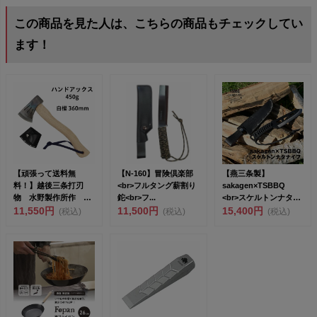
この商品を見た人は、こちらの商品もチェックしてい
ます！
【頑張って送料無
【N-160】冒険倶楽部
【燕三条製】
料！】越後三条打刃
<br>フルタング薪割り
sakagen×TSBBQ
物 水野製作所作 ハ
鉈<br>フ...
<br>スケルトンナタナ
ンドアックス450g 白
11,550円
11,500円
イフ T...
15,400円
(税込)
(税込)
(税込)
樫36...