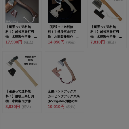
【頑張って送料無
【頑張って送料無
【頑張って送料無
料！】越後三条打刃
料！】越後三条打刃
料！】越後三条打刃
物 水野製作所作 焼
物 水野製作所作 ク
物 水野製作所作 全
曲柄 割込アックス
17,930円
ラフトアックス 全鋼
14,850円
鋼馬斧（バキン）
7,810円
(税込)
(税込)
(税込)
450g 樫...
420g ...
680g ボタ...
【頑張って送料無
全鋼ハンドアックス
料！】越後三条打刃
カービングアックス馬
物 水野製作所作 全
斧500g<br>刃物の本場
鋼薩摩斧450g 白樫
8,030円
三条...
10,010円
(税込)
(税込)
390m...