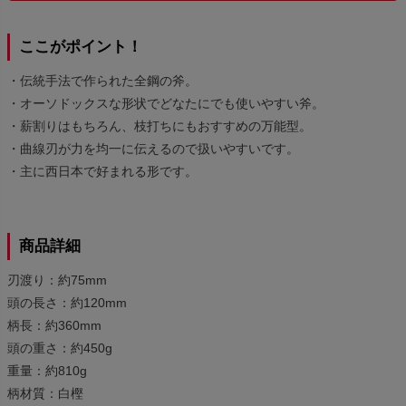
ここがポイント！
・伝統手法で作られた全鋼の斧。
・オーソドックスな形状でどなたにでも使いやすい斧。
・薪割りはもちろん、枝打ちにもおすすめの万能型。
・曲線刃が力を均一に伝えるので扱いやすいです。
・主に西日本で好まれる形です。
商品詳細
刃渡り：約75mm
頭の長さ：約120mm
柄長：約360mm
頭の重さ：約450g
重量：約810g
柄材質：白樫