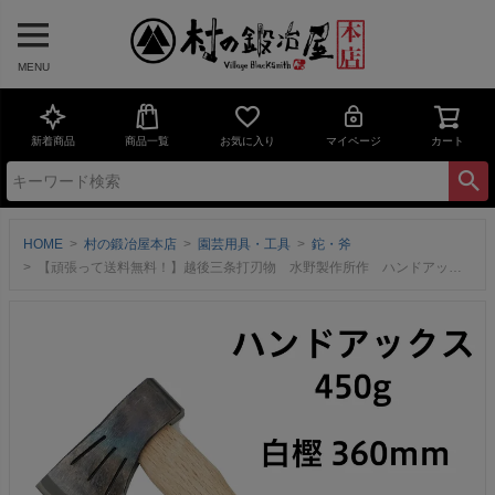
MENU
新着商品
商品一覧
お気に入り
マイページ
カート
HOME
村の鍛冶屋本店
園芸用具・工具
鉈・斧
【頑張って送料無料！】越後三条打刃物 水野製作所作 ハンドアックス450g 白樫360mm サック入 010-020