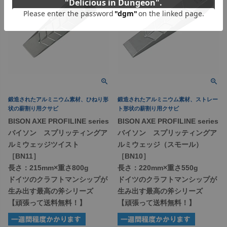
鍛造されたアルミニウム素材、ひねり形
鍛造されたアルミニウム素材、ストレー
状の薪割り用クサビ
ト形状の薪割り用クサビ
BISON AXE PROFILINE series
BISON AXE PROFILINE series
バイソン スプリッティングア
バイソン スプリッティングア
ルミウェッジツイスト
ルミウェッジ（スモール）
［BN11］
［BN10］
長さ：215mm×重さ800g
長さ：220mm×重さ550g
ドイツのクラフトマンシップが
ドイツのクラフトマンシップが
生み出す最高の斧シリーズ
生み出す最高の斧シリーズ
【頑張って送料無料！】
【頑張って送料無料！】