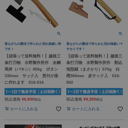
昔ながらの製法で作られた切れ味鋭い斧
昔ながらの製法で作られた切れ味鋭いマ
です！
サカリです！
【頑張って送料無料！】越後三
【頑張って送料無料！】越後三
条打刃物 水野製作所作 全鋼
条打刃物 水野製作所作 割込
馬斧（バキン）450g ボタン
地型鉞（まさかり）570g 白
330mm サック入 焚付が楽
樫360mm 皮サック入 010-
に作れます 010-016
002
税込価格
¥
6,930
税込価格
¥
9,350
税込
税込
カートに入れる
カートに入れる