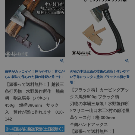
曲柄がカッコイイ！持ちやすい！昔なが
刃物の本場三条の技術の結晶！使いやす
らの製法で作られた切れ味鋭い斧です！
い手斧にウレタン塗装ブラック木柄が登
場！
【頑張って送料無料！】越後三
【ブラック柄】カービングアッ
条打刃物 水野製作所作 焼曲
クス馬斧500g ブラック柄
柄 割込馬斧（バキン）
刃物の本場三条製！水野製作所
450g 焼樫360mm サック
×マサコー山口木工×村の鍛冶屋
入 焚付が楽に作れます 010-
革ケース付！樫 300mm
142
全鋼ハンドアックス
【頑張って送料無料！】