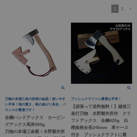
1
2
刃物の本場三条の技術の結晶！使いやす
ブッシュクラフトに最適な手斧！
い手斧！頭の重さ、柄の曲がり具合、バ
【頑張って送料無料！】越後三
ランスが最適です！
条打刃物 水野製作所作 クラ
全鋼ハンドアックス カービン
フトアックス 全鋼420g 白
グアックス馬斧500g
樫曲柄全長245mm 革ケース
刃物の本場三条製！水野製作所
付き ブッシュクラフトに最