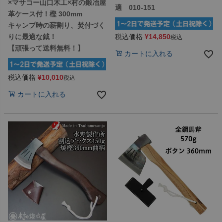
×マサコー山口木工×村の鍛冶屋
適 010-151
革ケース付！樫 300mm
キャンプ時の薪割り、焚付づく
税込価格
¥
14,850
りに最適な鉞！
税込
【頑張って送料無料！】
カートに入れる
税込価格
¥
10,010
税込
カートに入れる