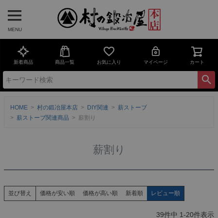
MENU
新着商品
商品一覧
お気に入り
マイページ
カート
HOME
村の鍛冶屋本店
DIY関連
薪ストーブ
薪ストーブ関連商品
薪割り
薪割り
価格が安い順
価格が高い順
新着順
レビュー順
並び替え
39
件中
1
-
20
件表示