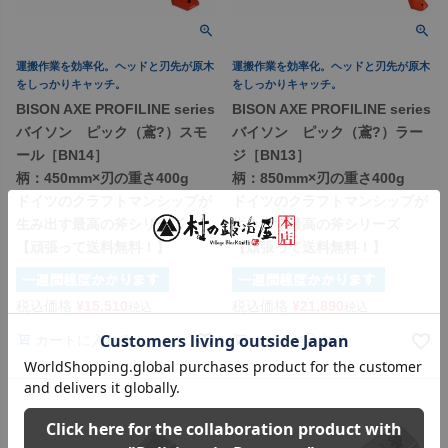
運搬作業を効率化。ヘッドと刃先が原木
運搬作業を効率化。ヘッドと刃先が原木
をしっかりキャッチ。
をしっかりキャッチ。
BISON AXE PROFILINE series
BISON AXE PROFILINE series
バイソン ピック（鳶?）スモ
バイソン ピック（鳶?）ラー
ール［BN14］
ジ［BN13］
柄：450mm×刃の重さ400g
柄：850mm×刃の重さ400g
ドイツのクラフトマンシップが
ドイツのクラフトマンシップが
生み出す最高の斧シリーズ
生み出す最高の斧シリーズ
【頑張って送料無料！】
【頑張って送料無料！】
税込価格
¥
15,510
税込価格
¥
21,890
税込
税込
カートに入れる
カートに入れる