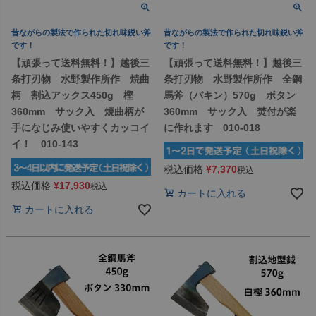
昔ながらの製法で作られた切れ味鋭い斧
昔ながらの製法で作られた切れ味鋭い斧
です！
です！
【頑張って送料無料！】越後三
【頑張って送料無料！】越後三
条打刃物 水野製作所作 焼曲
条打刃物 水野製作所作 全鋼
柄 割込アックス450g 樫
馬斧（バキン）570g ボタン
360mm サック入 焼曲柄が
360mm サック入 焚付が楽
手になじみ使いやすくカッコイ
に作れます 010-018
イ！ 010-143
税込価格
¥
7,370
税込
税込価格
¥
17,930
税込
カートに入れる
カートに入れる