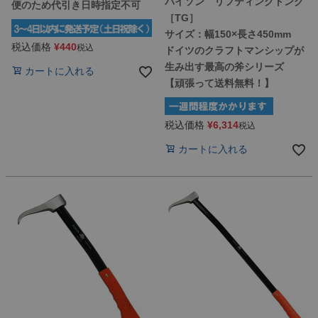
バイソン リフティングトング
便のため代引き日時指定不可
［TG］
サイズ：幅150×長さ450mm
税込価格
¥
440
税込
ドイツのクラフトマンシップが
生み出す最高の斧シリーズ
カートに入れる
【頑張って送料無料！】
税込価格
¥
6,314
税込
カートに入れる