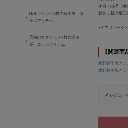
木柄：白樫（焼
製造：新潟県三
ゆるキャン△×村の鍛冶屋 コ
ラボアイテム
※刃当（サック
天穂のサクナヒメ×村の鍛冶
屋 コラボアイテム
【関連商
水野製作所クラ
水野製作所クラ
レビュー