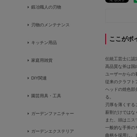
鍛冶職人の刃物
刃物のメンテナンス
ここがポ
キッチン用品
伝統工芸士に認
家庭用雑貨
高品質な斧は国
ユーザーからの
DIY関連
従来のクラフト
ヘッドの焼色部
園芸用具・工具
る。
刃厚を薄くする
薪割だけではな
ガーデンファニチャー
また、頭はニス
一般的な手斧の
ガーデンエクステリア
曲柄を採用し、