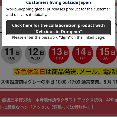
161】越後三条打刃物 水野製作所作クラフトアックス焼柄 42
トに最適なハンドアックス【頑張って送料無料！】