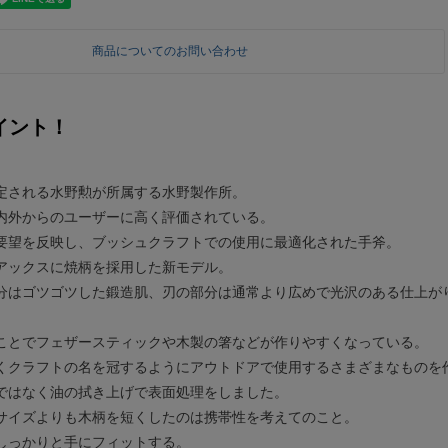
商品についてのお問い合わせ
イント！
定される水野勲が所属する水野製作所。
内外からのユーザーに高く評価されている。
要望を反映し、ブッシュクラフトでの使用に最適化された手斧。
アックスに焼柄を採用した新モデル。
分はゴツゴツした鍛造肌、刃の部分は通常より広めで光沢のある仕上が
ことでフェザースティックや木製の箸などが作りやすくなっている。
くクラフトの名を冠するようにアウトドアで使用するさまざまなものを
ではなく油の拭き上げで表面処理をしました。
サイズよりも木柄を短くしたのは携帯性を考えてのこと。
しっかりと手にフィットする。