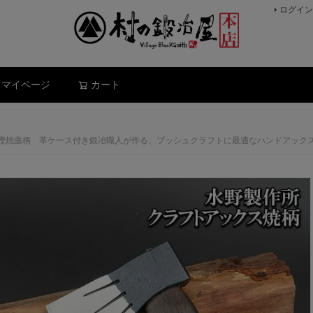
ログイン
検索
マイページ
カート
0g白樫焼曲柄 革ケース付き鍛冶職人が作る、ブッシュクラフトに最適なハンドアック