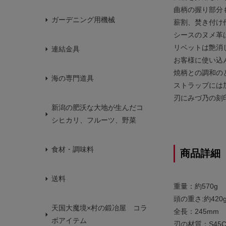
曲柄の握り部分
ガーデニング用機械
薪割、焚き付け
シースのヌメ革
リベットは艶消
連結金具
お客様に使い込
焼柄との調和の
海の専門道具
ストラップには
刃にみづ乃の刻
新潟の肥沃な大地が生んだコ
シヒカリ、フルーツ、野菜
食材・調味料
商品詳細
送料
重量：約570g
頭の重さ:約420
天国大魔境×村の鍛冶屋 コラ
全長：245mm
ボアイテム
刃の材質：S45