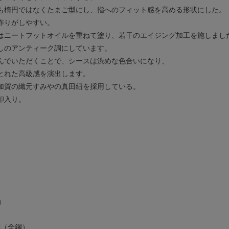
も楕円ではなくたまご型にし、指へのフィット感を高める形状にした。
作りがしやすい。
はニートフットオイルを重ねて塗り、若干のエイジング加工を施しまし
しのアンティーク調にしています。
んでいただくことで、シースは渋めな色合いになり、
とれた高級感を演出します。
加賀の織元すみやの真田紐を採用している。
印入り。
g
C（全鋼）