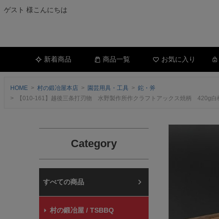
ゲスト 様こんにちは
新着商品
商品一覧
お気に入り
HOME
村の鍛冶屋本店
園芸用具・工具
鉈・斧
【010-161】越後三条打刃物 水野製作所作クラフトアックス焼柄 42
Category
村の鍛冶屋本店
村の鍛冶屋 / TSBBQ