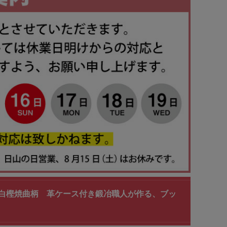
0g白樫焼曲柄 革ケース付き鍛冶職人が作る、ブッ