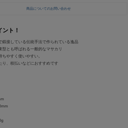
商品についてのお問い合わせ
イント！
で鍛接している伝統手法で作られている逸品
東型とも呼ばれる一般的なマサカリ
持ちやすく使いやすい。
たり、枝払いなどにおすすめです
mm
0mm
0g