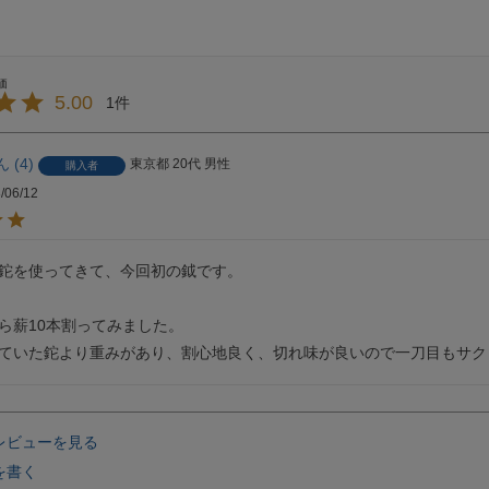
5.00
1
4
東京都
20代
男性
購入者
/06/12
鉈を使ってきて、今回初の鉞です。

ら薪10本割ってみました。

ていた鉈より重みがあり、割心地良く、切れ味が良いので一刀目もサク
レビューを見る
を書く