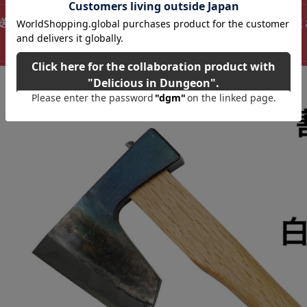
送料無料！】越後三条打刃物 水野製作所作 割込地型鉞（まさかり