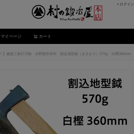
ログイン
検索
マイページ
カート
】越後三条打刃物 水野製作所作 割込地型鉞（まさかり）570g 白樫360mm 皮