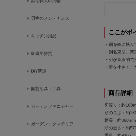
鍛冶職人の刃物
刃物のメンテナンス
ここがポ
キッチン用品
・鋼を鉄に挟ん
・別名東型、関
家庭用雑貨
・刃が直線的で
・薪を小さくし
DIY関連
園芸用具・工具
商品詳細
刃渡り：約108
ガーデンファニチャー
頭の長さ：約13
柄長：約360mm
ガーデンエクステリア
頭の重さ：約57
重量：約930g