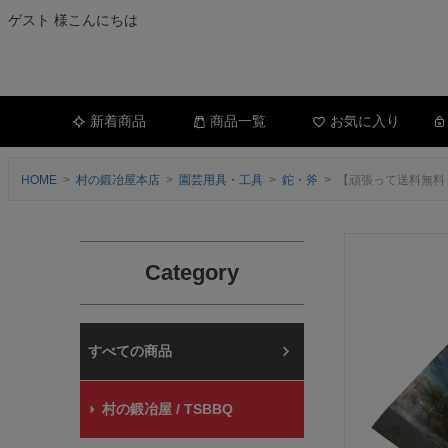
ゲスト 様こんにちは
新着商品
商品一覧
お気に入り
HOME
村の鍛冶屋本店
園芸用具・工具
鉈・斧
【頑張って送料無料！
Category
村の鍛冶屋本店
村の鍛冶屋 / TSBBQ