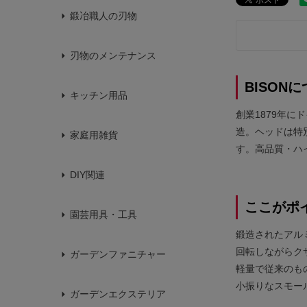
鍛冶職人の刃物
刃物のメンテナンス
BISON
キッチン用品
創業1879年に
造。ヘッドは特
家庭用雑貨
す。高品質・ハ
DIY関連
ここがポ
園芸用具・工具
鍛造されたアル
回転しながらク
ガーデンファニチャー
軽量で従来のも
小振りなスモー
ガーデンエクステリア