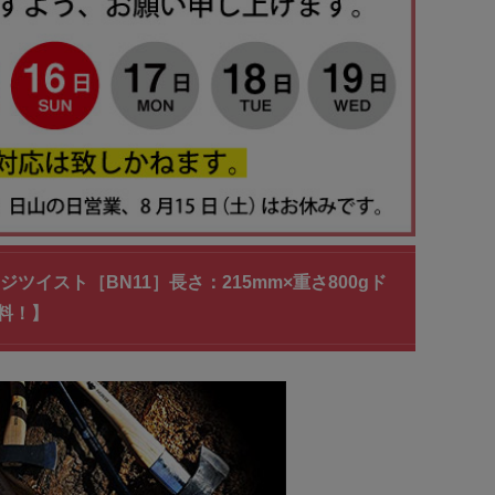
ェッジツイスト［BN11］長さ：215mm×重さ800gド
料！】