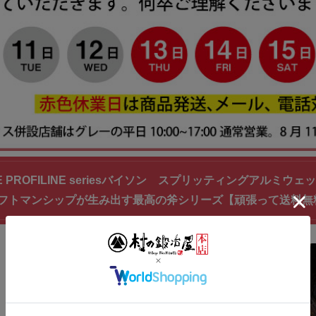
AXE PROFILINE seriesバイソン スプリッティングアルミウ
フトマンシップが生み出す最高の斧シリーズ【頑張って送料無