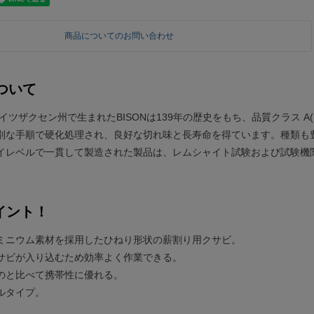
商品についてのお問い合わせ
について
ドイツザクセン州で生まれたBISONは139年の歴史をもち、品質クラス A(
別な手順で硬化処理され、良好な切れ味と長寿命を得ています。種類も
イレベルで一貫して製造された製品は、レムシャイト試験および試験機関
イント！
ミニウム素材を採用したひねり形状の薪割り用クサビ。
サビが入り込むため効率よく作業できる。
のと比べて携帯性に優れる。
ルタイプ。