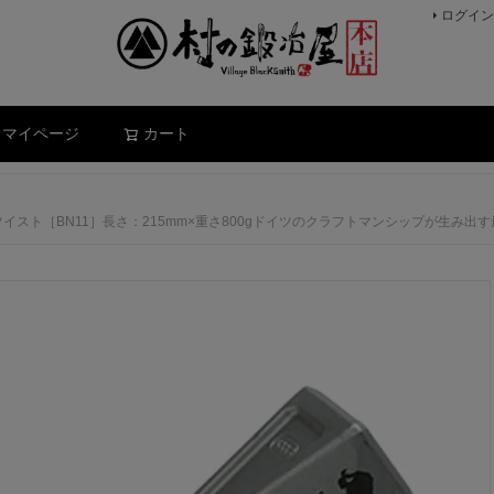
ログイン
検索
マイページ
カート
ミウェッジツイスト［BN11］長さ：215mm×重さ800gドイツのクラフトマンシップが