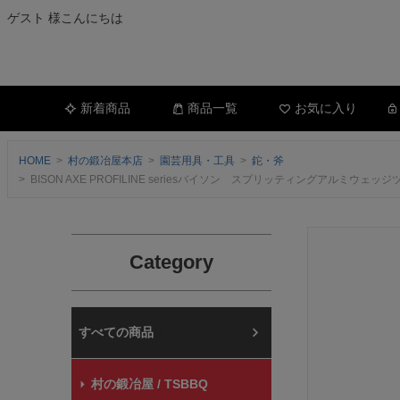
ゲスト 様こんにちは
新着商品
商品一覧
お気に入り
HOME
村の鍛冶屋本店
園芸用具・工具
鉈・斧
BISON AXE PROFILINE seriesバイソン スプリッティングアル
Category
村の鍛冶屋本店
村の鍛冶屋 / TSBBQ