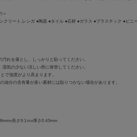
の＞
コンクリート,レンガ ●陶器 ●タイル ●石材 ●ガラス ●プラスチック ●ビニー
の汚れを落とし、しっかりと貼ってください。
、湿気の少ない涼しい所に保管してください。
ことで強度がより高まります。
などの油分の含有量が多い素材には貼りつかない場合があります。
8mmx長さ9.1ｍx厚さ0.43mm