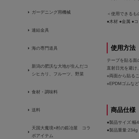
ガーデニング用機械
＜使用できるも
●木材 ●金属 ●
連結金具
使用方法
海の専門道具
テープを貼る面
新潟の肥沃な大地が生んだコ
直射日光を避け
シヒカリ、フルーツ、野菜
※両面から貼る
※EPDMゴム
食材・調味料
商品仕様
送料
●製品サイズ:幅4
天国大魔境×村の鍛冶屋 コラ
●製品重量:234g
ボアイテム