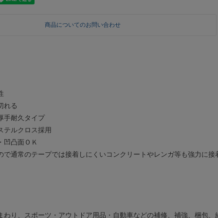
商品についてのお問い合わせ
性
切れる
厚手耐久タイプ
ステルクロス採用
・凹凸面ＯＫ
ので通常のテープでは接着しにくいコンクリートやレンガ等も強力に接
まわり、スポーツ・アウトドア用品・自動車などの補修、補強、梱包、