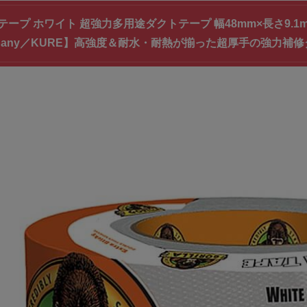
プ ホワイト 超強力多用途ダクトテープ 幅48mm×長さ9.1m×厚さ0.
ompany／KURE】高強度＆耐水・耐熱が揃った超厚手の強力補