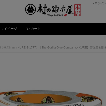
ログイン
検索
マイページ
カート
43mm（KURE-E-1777）【The Gorilla Glue Company／KURE