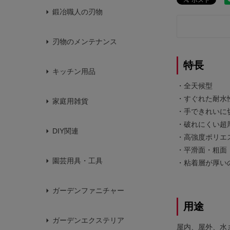
鍛冶職人の刃物
刃物のメンテナンス
特長
キッチン用品
・全天候型
・すぐれた耐水
家庭用雑貨
・手できれいに
・破れにくい超
DIY関連
・高強度ポリエ
・平滑面・粗面
園芸用具・工具
・粘着層が厚い
ガーデンファニチャー
用途
ガーデンエクステリア
屋内、屋外、水