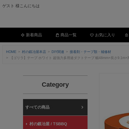
ゲスト 様こんにちは
新着商品
商品一覧
お気に入り
HOME
村の鍛冶屋本店
DIY関連
接着剤・テープ類・補修材
【ゴリラ】テープ ホワイト 超強力多用途ダクトテープ 幅48mm×長さ9.1m×厚さ0.
Category
村の鍛冶屋本店
村の鍛冶屋 / TSBBQ