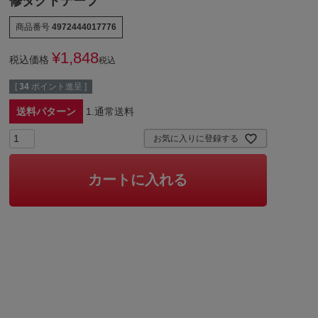
修ダクトテープ
商品番号
4972444017776
¥
1,848
税込価格
税込
[
34
ポイント進呈 ]
送料パターン
1.通常送料
お気に入りに登録する
カートに入れる