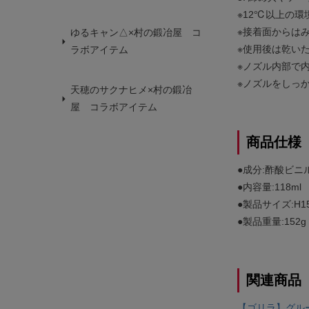
※12℃以上の
※接着面からは
ゆるキャン△×村の鍛冶屋 コ
※使用後は乾い
ラボアイテム
※ノズル内部で
※ノズルをしっ
天穂のサクナヒメ×村の鍛冶
屋 コラボアイテム
商品仕様
●成分:酢酸ビニ
●内容量:118ml
●製品サイズ:H15
●製品重量:152g
関連商品
【ゴリラ】グルー