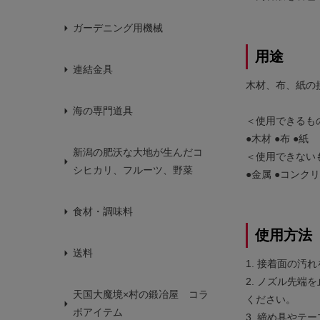
ガーデニング用機械
用途
連結金具
木材、布、紙の
海の専門道具
＜使用できるも
●木材 ●布 ●紙
新潟の肥沃な大地が生んだコ
＜使用できない
シヒカリ、フルーツ、野菜
●金属 ●コンクリ
食材・調味料
使用方法
送料
1. 接着面の汚
2. ノズル先
天国大魔境×村の鍛冶屋 コラ
ください。
ボアイテム
3. 締め具やテ