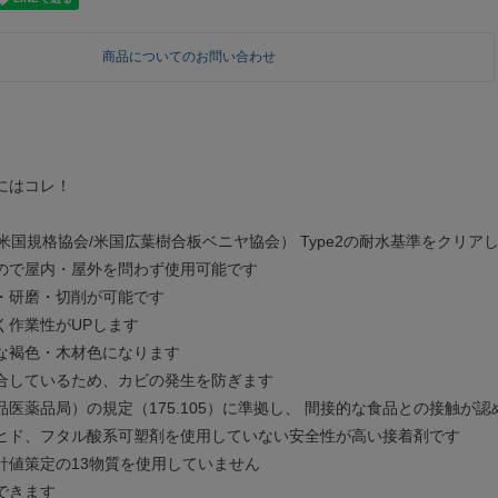
商品についてのお問い合わせ
にはコレ！
VA（米国規格協会/米国広葉樹合板ベニヤ協会） Type2の耐水基準をクリア
ので屋内・屋外を問わず使用可能です
・研磨・切削が可能です
く作業性がUPします
な褐色・木材色になります
合しているため、カビの発生を防ぎます
品医薬品局）の規定（175.105）に準拠し、 間接的な食品との接触が
ヒド、フタル酸系可塑剤を使用していない安全性が高い接着剤です
針値策定の13物質を使用していません
できます