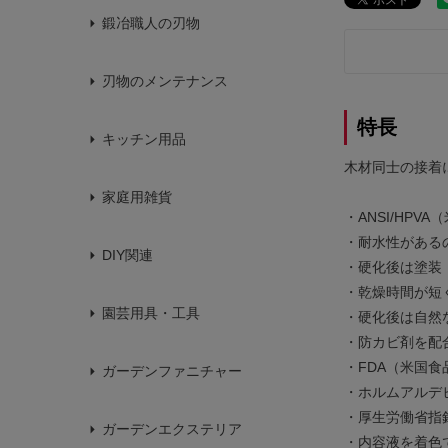
鍛冶職人の刃物
刃物のメンテナンス
特長
キッチン用品
木材同士の接着
家庭用雑貨
・ANSI/HP
・耐水性がある
DIY関連
・硬化後は塗装
・乾燥時間が短
園芸用具・工具
・硬化後は自然
・防カビ剤を配
・FDA（米国食
ガーデンファニチャー
・ホルムアルデ
・厚生労働省指
ガーデンエクステリア
・内容液を着色