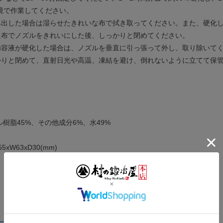
環境で作業してください。
み出した場合は湿らせたきれいな布で拭き取ってください。また、硬化
た布でノズルをきれいにした後、しっかりと閉めてください。
内容液が硬化した場合は、ノズルを垂直に引っ張って外し、取り除いて
かりと閉めて、直射日光や高温、凍結を避け、倒れないように立てて保
ル樹脂45%、その他成分6%、水49%
5xW63xD30(mm)
 クリア 超強力多用途接着剤 51ml