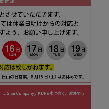
illa Glue Company／KURE水に強く、屋外でも