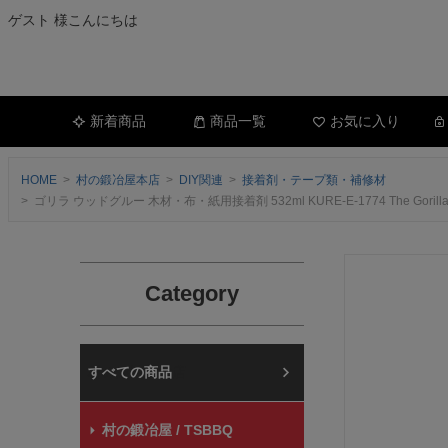
ゲスト 様こんにちは
新着商品
商品一覧
お気に入り
HOME
村の鍛冶屋本店
DIY関連
接着剤・テープ類・補修材
ゴリラ ウッドグルー 木材・布・紙用接着剤 532ml KURE-E-1774 The 
Category
村の鍛冶屋本店
村の鍛冶屋 / TSBBQ