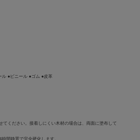
ル ●ビニール ●ゴム ●皮革
わせてください。接着しにくい木材の場合は、両面に塗布して
24時間静置で完全硬化します。