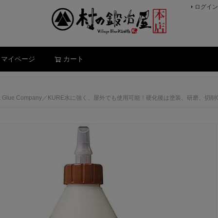
ログイン
検索
マイページ
カート
Gorilla Glue Company／KURE水に強く、屋外でも使用可能！硬化後は塗装、研磨