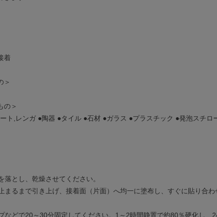
接着
の＞
もの＞
ート,レンガ ●陶器 ●タイル ●石材 ●ガラス ●プラスチック ●発泡スチロー
れを落とし、乾燥させてください。
端を止まるまで引き上げ、接着面（片面）へ均一に塗布し、すぐに貼り合
ープなどで20～30分固定してください。1～2時間静置で約80％硬化し、