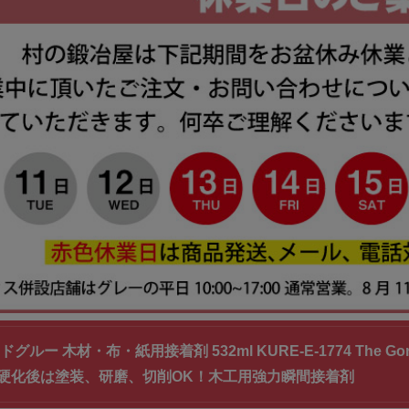
グルー 木材・布・紙用接着剤 532ml KURE-E-1774 The Gor
硬化後は塗装、研磨、切削OK！木工用強力瞬間接着剤