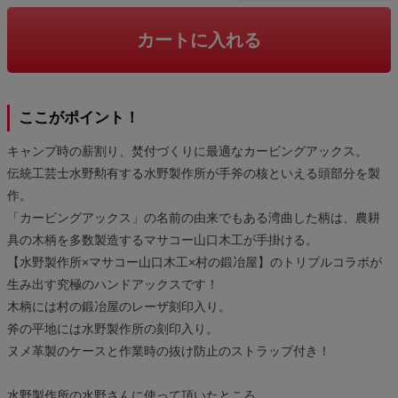
カートに入れる
ここがポイント！
キャンプ時の薪割り、焚付づくりに最適なカービングアックス。
伝統工芸士水野勲有する水野製作所が手斧の核といえる頭部分を製
作。
「カービングアックス」の名前の由来でもある湾曲した柄は、農耕
具の木柄を多数製造するマサコー山口木工が手掛ける。
【水野製作所×マサコー山口木工×村の鍛冶屋】のトリプルコラボが
生み出す究極のハンドアックスです！
木柄には村の鍛冶屋のレーザ刻印入り。
斧の平地には水野製作所の刻印入り。
ヌメ革製のケースと作業時の抜け防止のストラップ付き！
水野製作所の水野さんに使って頂いたところ、