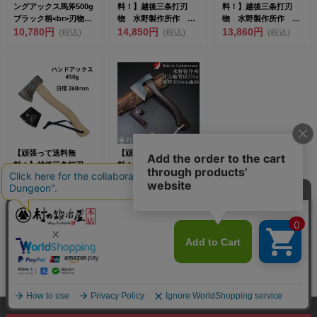
ングアックス馬斧500g
料！】越後三条打刃
料！】越後三条打刃
ブラック柄<br>刃物の
物 水野製作所作 ク
物 水野製作所作 木
本...
10,780円
ラフトアックス 全鋼
14,850円
割500匁（1.9kg） 白
13,860円
(税込)
(税込)
(税込)
420g ...
樫...
【頑張って送料無
【頑張って送料無
料！】越後三条打刃
料！】越後三条打刃
物 水野製作所作 ハ
物 水野製作所作 焼
ンドアックス450g 白
11,550円
曲柄割込地型鉞（まさ
18,590円
(税込)
(税込)
樫36...
かり）57...