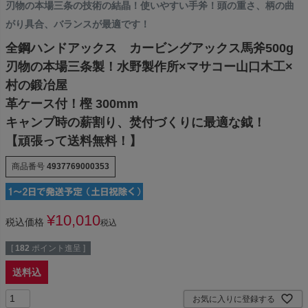
刃物の本場三条の技術の結晶！使いやすい手斧！頭の重さ、柄の曲
がり具合、バランスが最適です！
全鋼ハンドアックス カービングアックス馬斧500g
刃物の本場三条製！水野製作所×マサコー山口木工×
村の鍛冶屋
革ケース付！樫 300mm
キャンプ時の薪割り、焚付づくりに最適な鉞！
【頑張って送料無料！】
商品番号
4937769000353
¥
10,010
税込価格
税込
[
182
ポイント進呈 ]
送料込
お気に入りに登録する