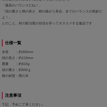
「最高のバランスだね！」
「頭の重さと柄の長さ、柄の曲がり具合、全てのバランスが絶妙だ
よ！」
とのこと。村の鍛冶屋が自信を持ってオススメする逸品です
仕様一覧
全長 ：約300mm
頭の長さ：約110mm
重量 ：約615g
頭の重さ：約500ｇ
柄の材質：樫の木
注意事項
下記、予めご了承ください。