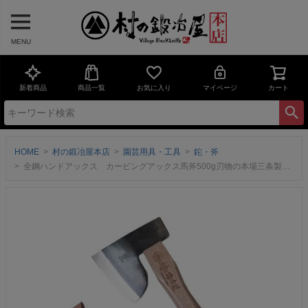
MENU
新着商品
商品一覧
お気に入り
マイページ
カート
HOME
村の鍛冶屋本店
園芸用具・工具
鉈・斧
全鋼ハンドアックス カービングアックス馬斧500g刃物の本場三条製！水野製作所×マサコー山口木工×村の鍛冶屋革ケース付！樫 300mmキャンプ時の薪割り、焚付づくりに最適な鉞！【頑張って送料無料！】