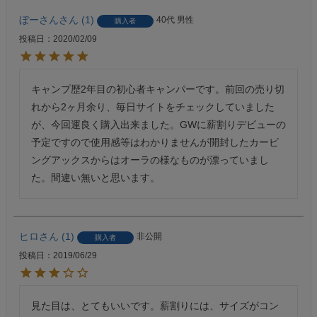
ぼーさん
1
40代
男性
購入者
投稿日
2020/02/09
キャンプ歴2年目の初心者キャンパーです。前回の売り切
れから2ヶ月余り、毎日サイトをチェックしていました
が、今回運良く購入出来ました。GWに薪割りデビューの
予定ですので使用感等はわかりませんが開封したカービ
ングアックスからはオーラの様なものが漂っていまし
た。間違い無いと思います。
ヒロ
1
非公開
購入者
投稿日
2019/06/29
見た目は、とてもいいです。薪割りには、サイズがコン