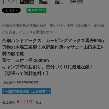
刃物の本場三条の技術の結晶！使いやすい手斧！頭の重さ、柄の曲
がり具合、バランスが最適です！
全鋼ハンドアックス カービングアックス馬斧500g
刃物の本場三条製！水野製作所×マサコー山口木工×
村の鍛冶屋
革ケース付！樫 300mm
キャンプ時の薪割り、焚付づくりに最適な鉞！
【頑張って送料無料！】
商品番号
4937769000353
¥
10,010
税込価格
税込