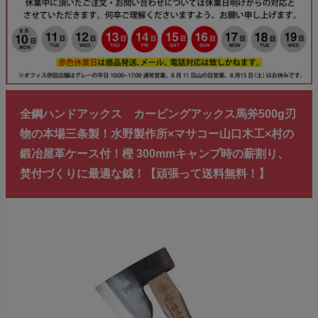
全鋼ハンドアックス カービングアックス馬斧500g刃
物の本場三条製！水野製作所×マサコー山口木工×村の
鍛冶屋革ケース付！樫 300mmキャンプ時の薪割り、
焚付づくりに最適な鉞！【頑張って送料無料！】