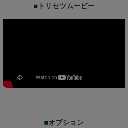
■
トリセツムービー
■
オプション