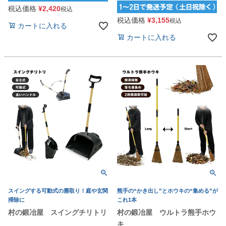
税込価格
¥
2,420
税込
税込価格
¥
3,155
税込
カートに入れる
カートに入れる
スイングする可動式の塵取り！庭や玄関
熊手の“かき出し”とホウキの“集める”が
掃除に
これ1本
村の鍛冶屋 スイングチリトリ
村の鍛冶屋 ウルトラ熊手ホウ
キ