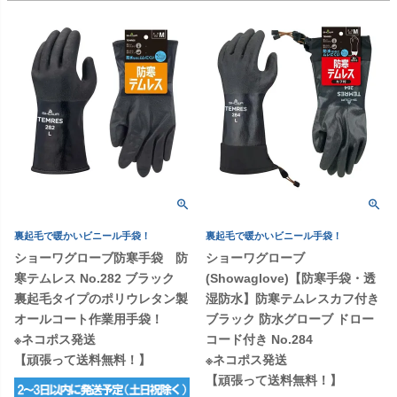
裏起毛で暖かいビニール手袋！
裏起毛で暖かいビニール手袋！
ショーワグローブ防寒手袋 防
ショーワグローブ
寒テムレス No.282 ブラック
(Showaglove)【防寒手袋・透
裏起毛タイプのポリウレタン製
湿防水】防寒テムレスカフ付き
オールコート作業用手袋！
ブラック 防水グローブ ドロー
※ネコポス発送
コード付き No.284
【頑張って送料無料！】
※ネコポス発送
【頑張って送料無料！】