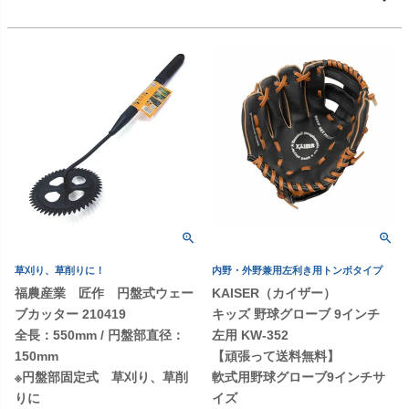
草刈り、草削りに！
内野・外野兼用左利き用トンボタイプ
福農産業 匠作 円盤式ウェー
KAISER（カイザー）
ブカッター 210419
キッズ 野球グローブ 9インチ
全長：550mm / 円盤部直径：
左用 KW-352
150mm
【頑張って送料無料】
※円盤部固定式 草刈り、草削
軟式用野球グローブ9インチサ
りに
イズ