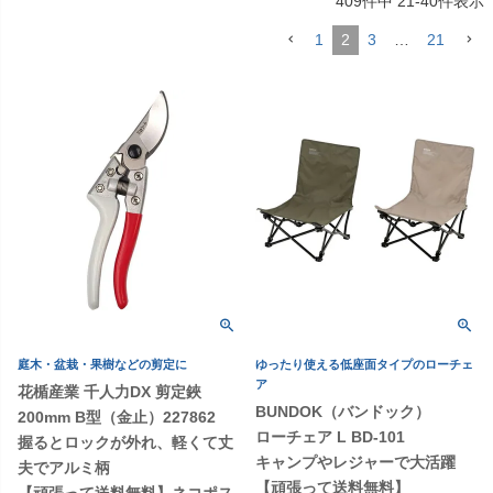
409
件中
21
-
40
件表示
1
2
3
…
21
庭木・盆栽・果樹などの剪定に
ゆったり使える低座面タイプのローチェ
ア
花楯産業 千人力DX 剪定鋏
BUNDOK（バンドック）
200mm B型（金止）227862
ローチェア L BD-101
握るとロックが外れ、軽くて丈
キャンプやレジャーで大活躍
夫でアルミ柄
【頑張って送料無料】