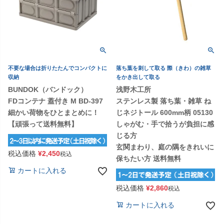
不要な場合は折りたたんでコンパクトに
落ち葉を刺して取る 際（きわ）の雑草
収納
をかき出して取る
BUNDOK（バンドック）
浅野木工所
FDコンテナ 蓋付き M BD-397
ステンレス製 落ち葉・雑草 ね
細かい荷物をひとまとめに！
じネジトール 600mm柄 05130
【頑張って送料無料】
しゃがむ・手で拾うが負担に感
じる方
玄関まわり、庭の隅をきれいに
税込価格
¥
2,450
税込
保ちたい方 送料無料
カートに入れる
税込価格
¥
2,860
税込
カートに入れる