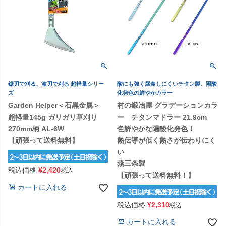
鋸刃で刈る、波刃で刈る 超軽量シリー
酸にも強く腐食しにくいチタン製、陽酸
ズ
化発色の鮮やかカラー
Garden Helper＜石黒金属＞
村の鍛冶屋 グラデーションカラ
超軽量145g ガリガリ草刈り
ー チタンマドラー 21.9cm
270mm柄 AL-6W
色鮮やかな陽酸化発色！
【頑張って送料無料】
熱伝導が低く熱さが伝わりにく
い
燕三条製
税込価格
¥
2,420
税込
【頑張って送料無料！】
カートに入れる
税込価格
¥
2,310
税込
カートに入れる