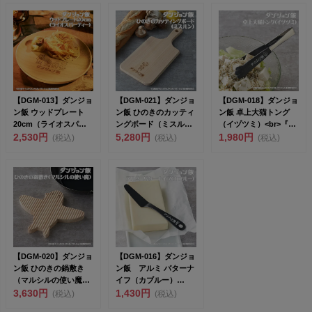
【DGM-013】ダンジョ
【DGM-021】ダンジョ
【DGM-018】ダンジョ
ン飯 ウッドプレート
ン飯 ひのきのカッティ
ン飯 卓上大猫トング
20cm（ライオスパー
ングボード（ミスル
（イヅツミ）<br>『ダ
ティー）<...
2,530円
ン）<br&...
5,280円
ン...
1,980円
(税込)
(税込)
(税込)
【DGM-020】ダンジョ
【DGM-016】ダンジョ
ン飯 ひのきの鍋敷き
ン飯 アルミ バターナ
（マルシルの使い魔）
イフ（カブルー）
<br>...
3,630円
<br>...
1,430円
(税込)
(税込)