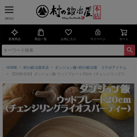
MENU
新着商品
商品一覧
お気に入り
マイページ
カート
HOME
村の鍛冶屋本店
ダンジョン飯×村の鍛冶屋 コラボアイテム
【DGM-019】ダンジョン飯 ウッドプレート20cm（チェンジリングライオスパーティ－）『ダンジョン飯』キャラクターとロゴを刻印海外製ネコポス配送