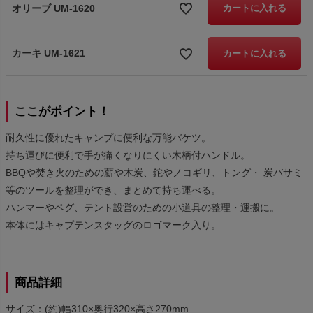
オリーブ UM-1620
カートに入れる
カーキ UM-1621
カートに入れる
ここがポイント！
耐久性に優れたキャンプに便利な万能バケツ。
持ち運びに便利で手が痛くなりにくい木柄付ハンドル。
BBQや焚き火のための薪や木炭、鉈やノコギリ、トング・ 炭バサミ
等のツールを整理ができ、まとめて持ち運べる。
ハンマーやペグ、テント設営のための小道具の整理・運搬に。
本体にはキャプテンスタッグのロゴマーク入り。
商品詳細
サイズ：(約)幅310×奥行320×高さ270mm