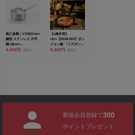
燕三条製｜YJ3522<br>
【※海外用】
郷技 ステンレス 片手
<br>【DGM-003】ダン
鍋 18cm<...
ジョン飯 「イズガンダ
4,400円
のセンシ...
4,400円
(税込)
(税込)
300
新規会員登録で
ポイントプレゼント