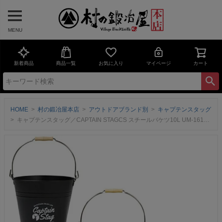
MENU
新着商品
商品一覧
お気に入り
マイページ
カート
HOME
村の鍛冶屋本店
アウトドアブランド別
キャプテンスタッグ
キャプテンスタッグ／CAPTAIN STAGCS スチールバケツ10L UM-1619-21 便利な万能バケツ【頑張って送料無料】