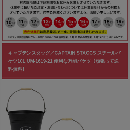
キャプテンスタッグ／CAPTAIN STAGCS スチールバ
ケツ10L UM-1619-21 便利な万能バケツ【頑張って送
料無料】