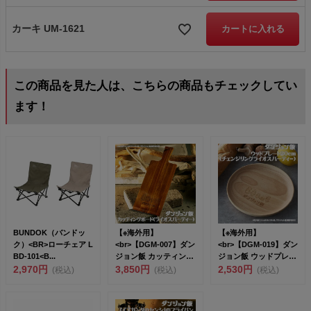
カーキ UM-1621
カートに入れる
この商品を見た人は、こちらの商品もチェックしてい
ます！
BUNDOK（バンドッ
【※海外用】
【※海外用】
ク）<BR>ローチェア L
<br>【DGM-007】ダン
<br>【DGM-019】ダン
BD-101<B...
ジョン飯 カッティング
ジョン飯 ウッドプレー
2,970円
ボード（...
3,850円
ト20c...
2,530円
(税込)
(税込)
(税込)