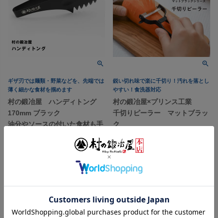
ギザ刃では麺類・野菜などを、先端では
鋭い切れ味で楽に千切り！汚れを落とし
薄く細かな食材を掴めます
やすい！食洗器対応
村の鍛冶屋 ハンディトング
村の鍛冶屋×プリンス工業
170mm ブラック
千切りピーラー マットブラッ
油分やソースの付いた食材も手
ク
を汚すことなく調理可能！
三条製！本格包丁のような切れ
ネコポス配送
味
ハンドルは汚れがつきにくいフ
ッ素加工
税込価格
¥
1,650
税込
【頑張って送料無料！】
カートに入れる
税込価格
¥
2,882
税込