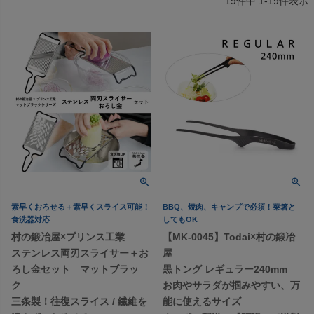
19
件中
1
-
19
件表示
素早くおろせる＋素早くスライス可能！
BBQ、焼肉、キャンプで必須！菜箸と
食洗器対応
してもOK
村の鍛冶屋×プリンス工業
【MK-0045】Todai×村の鍛冶
ステンレス両刃スライサー＋お
屋
ろし金セット マットブラッ
黒トング レギュラー240mm
ク
お肉やサラダが掴みやすい、万
三条製！往復スライス / 繊維を
能に使えるサイズ