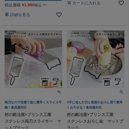
カートに入れる
税込価格
¥
1,980
〜
税込
詳細を見る
両刃なので往復で楽に素早くスライス可
V字に並んだ刃と曲面のおろし部で素早
能！食洗器対応
くおろせる！食洗器対応
村の鍛冶屋×プリンス工業
村の鍛冶屋×プリンス工業
ステンレス両刃スライサー マ
ステンレスおろし金 マットブ
ットブラック
ラック