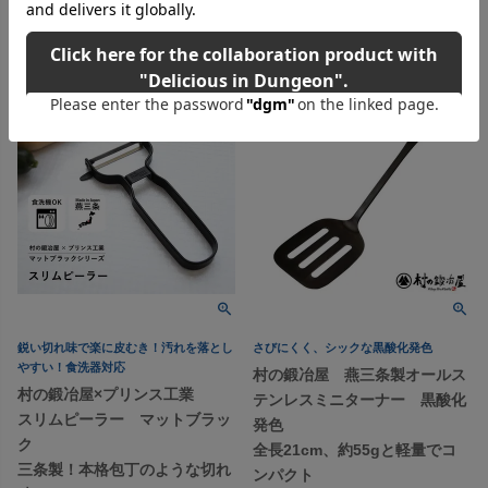
カートに入れる
鋭い切れ味で楽に皮むき！汚れを落とし
さびにくく、シックな黒酸化発色
やすい！食洗器対応
村の鍛冶屋 燕三条製オールス
村の鍛冶屋×プリンス工業
テンレスミニターナー 黒酸化
スリムピーラー マットブラッ
発色
ク
全長21cm、約55gと軽量でコ
三条製！本格包丁のような切れ
ンパクト