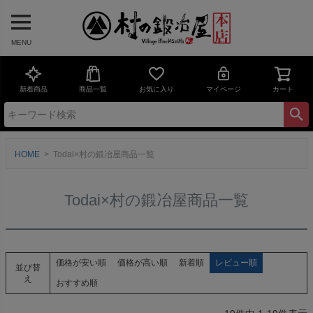
MENU
新着商品
商品一覧
お気に入り
マイページ
カート
HOME
Todai×村の鍛冶屋商品一覧
Todai×村の鍛冶屋商品一覧
価格が安い順
価格が高い順
新着順
レビュー順
並び替
え
おすすめ順