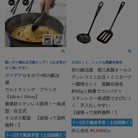
軽い力で掴める万能トング！つなぎ目が
さびにくく、シックな黒酸化発色
なく洗いやすい
村の鍛冶屋 燕三条製オールス
アイデアセキカワ×村の鍛冶
テンレスミニお玉＋ミニターナ
屋
ー調理セット 黒酸化発色
ウルトラトング ブラック
約55gと軽量でコンパクト
【18cm / 24cm】
ステンレス一体成型でさびにく
新素材ステンレス採用！一体成
く、手入れしやすい
型・自立式
【頑張って送料無料！】
ネコポス配送 【頑張って送料
無料！】
税込価格
¥
5,830
税込