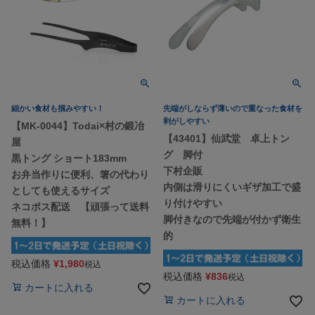
細かい食材も掴みやすい！
先端がしならず薄いので重なった食材を
剥がしやすい
【MK-0044】Todai×村の鍛冶
【43401】仙武堂 卓上トン
屋
グ 脚付
黒トング ショート183mm
下村企販
お弁当作りに便利、箸の代わり
内側は滑りにくいギザ加工で盛
としても使えるサイズ
り付けやすい
ネコポス配送 【頑張って送料
脚付きなので先端が付かず衛生
無料！】
的
税込価格
¥
1,980
税込
税込価格
¥
836
税込
カートに入れる
カートに入れる