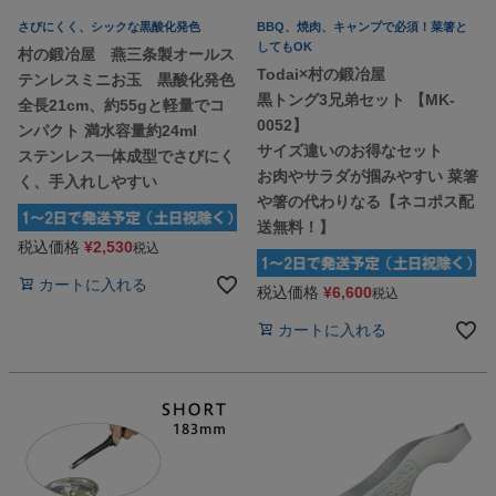
さびにくく、シックな黒酸化発色
BBQ、焼肉、キャンプで必須！菜箸と
してもOK
村の鍛冶屋 燕三条製オールス
Todai×村の鍛冶屋
テンレスミニお玉 黒酸化発色
黒トング3兄弟セット 【MK-
全長21cm、約55gと軽量でコ
0052】
ンパクト 満水容量約24ml
サイズ違いのお得なセット
ステンレス一体成型でさびにく
お肉やサラダが掴みやすい 菜箸
く、手入れしやすい
や箸の代わりなる【ネコポス配
送無料！】
税込価格
¥
2,530
税込
カートに入れる
税込価格
¥
6,600
税込
カートに入れる