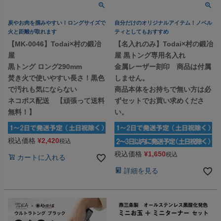
炭やお肉を掴みやすい！ロングサイズで
自分だけのオリジナルアイテム！ノベル
火と距離が取れます
ティとしてもおすすめ
【MK-0046】Todai×村の鍛冶
【名入れのみ】Todai×村の鍛冶
屋
屋 黒トング専用名入れ
黒トング ロング290mm
金属レーザー刻印 商品は付属
焚き火で使いやすい長さ！黒色
しません。
で汚れも気にならない
商品本体をお持ちで無い方は必
ネコポス配送 【頑張って送料
ずセットでお買い求めくださ
無料！】
い。
税込価格
¥
2,420
税込
税込価格
¥
1,650
税込
カートに入れる
詳細を見る