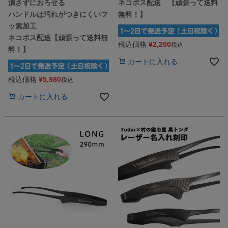
潰さずにおろせる
ネコポス配送 【頑張って送料
ハンドルは汚れがつきにくいフ
無料！】
ッ素加工
ネコポス配送【頑張って送料無
税込価格
¥
2,200
税込
料！】
カートに入れる
税込価格
¥
5,980
税込
カートに入れる