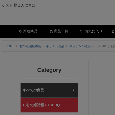
ゲスト 様こんにちは
新着商品
商品一覧
お気に入り
HOME
村の鍛冶屋本店
キッチン用品
キッチン小道具
【43401
Category
村の鍛冶屋本店
村の鍛冶屋 / TSBBQ