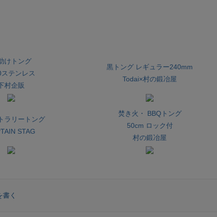
助けトング
黒トング レギュラー240mm
-0ステンレス
Todai×村の鍛冶屋
下村企販
焚き火・ BBQトング
カトラリートング
50cm ロック付
TAIN STAG
村の鍛冶屋
を書く