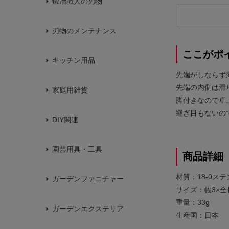
鍛冶職人の刃物
刃物のメンテナンス
ここがポ
キッチン用品
先端がしならず
先端の内側は滑
家庭用雑貨
脚付きなので卓
継ぎ目もないの
DIY関連
園芸用具・工具
商品詳細
材質：18-0ス
ガーデンファニチャー
サイズ：幅3×全長
重量：33g
ガーデンエクステリア
生産国：日本