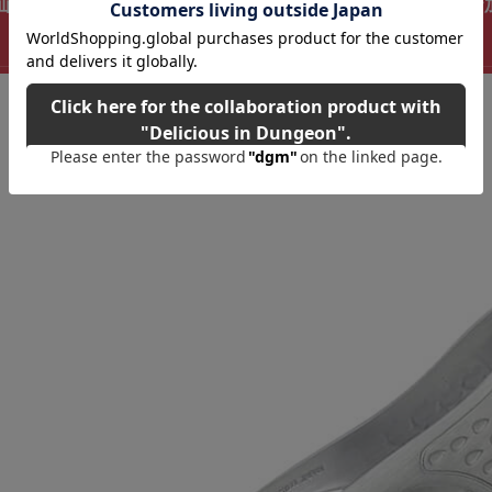
1】仙武堂 卓上トング 脚付 下村企販 内側は滑りにくいギ