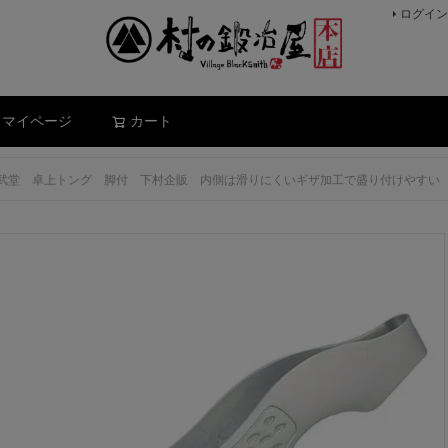
ログイン
検索
マイページ
カート
】仙武堂 卓上トング 脚付 下村企販 内側は滑りにくいギザ加工で盛り付けやす