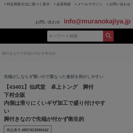
特定商取引法に基づく表示
会員登録
メールマガジン
お問い合わせ
info@muranokajiya.jp
お問い合わせ
い 脚付きなので先端が付かず衛生的
先端がしならず薄いので重なった食材を剥がしやすい
【43401】仙武堂 卓上トング 脚付
下村企販
内側は滑りにくいギザ加工で盛り付けやす
い
脚付きなので先端が付かず衛生的
商品番号
4957423090162