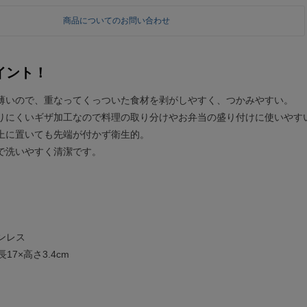
商品についてのお問い合わせ
イント！
薄いので、重なってくっついた食材を剥がしやすく、つかみやすい。
りにくいギザ加工なので料理の取り分けやお弁当の盛り付けに使いやす
上に置いても先端が付かず衛生的。
で洗いやすく清潔です。
テンレス
17×高さ3.4cm