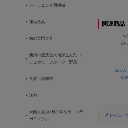
ガーデニング用機械
連結金具
関連商品
お
海の専門道具
18
新潟の肥沃な大地が生んだコ
シヒカリ、フルーツ、野菜
Solo
CAP
食材・調味料
送料
天国大魔境×村の鍛冶屋 コラ
レビュー
ボアイテム