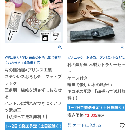
V字に並んだ刃と曲面のおろし部で素早
ピクニック、お弁当、プレゼントなどに
くおろせる！食洗器対応
村の鍛冶屋 木製カトラリーセッ
村の鍛冶屋×プリンス工業
ト
ステンレスおろし金 マットブ
ケース付き
ラック
軽量で優しい木の風合い
三条製！繊維を潰さずにおろせ
ネコポス配送 【頑張って送料無
る
料！】
ハンドルは汚れがつきにくいフ
ッ素加工
税込価格
¥
1,892
税込
【頑張って送料無料！】
カートに入れる