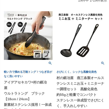
19
件中
1
-
19
件表示
軽い力で掴める万能トング！つなぎ目が
さびにくく、シックな黒酸化発色
なく洗いやすい
村の鍛冶屋 燕三条製オールス
アイデアセキカワ×村の鍛冶
テンレスミニお玉＋ミニターナ
屋
ー調理セット 黒酸化発色
ウルトラトング ブラック
約55gと軽量でコンパクト
【18cm / 24cm】
ステンレス一体成型でさびにく
新素材ステンレス採用！一体成
く、手入れしやすい