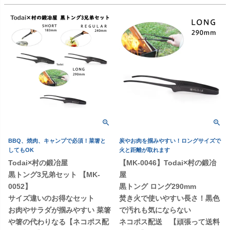
BBQ、焼肉、キャンプで必須！菜箸と
炭やお肉を掴みやすい！ロングサイズで
してもOK
火と距離が取れます
Todai×村の鍛冶屋
【MK-0046】Todai×村の鍛冶
黒トング3兄弟セット 【MK-
屋
0052】
黒トング ロング290mm
サイズ違いのお得なセット
焚き火で使いやすい長さ！黒色
お肉やサラダが掴みやすい 菜箸
で汚れも気にならない
や箸の代わりなる【ネコポス配
ネコポス配送 【頑張って送料