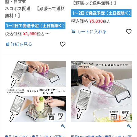
型・自立式
【頑張って送料無料！】
ネコポス配送 【頑張って送料
無料！】
税込価格
¥
5,830
税込
カートに入れる
税込価格
¥
1,980
〜
税込
詳細を見る
素早くおろせる＋素早くスライス可能！
両刃なので往復で楽に素早くスライス可