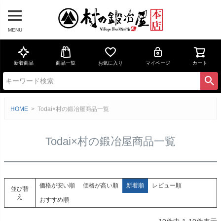
MENU
新着商品
商品一覧
お気に入り
マイページ
カート
HOME
Todai×村の鍛冶屋商品一覧
Todai×村の鍛冶屋商品一覧
価格が安い順
価格が高い順
新着順
レビュー順
並び替
え
おすすめ順