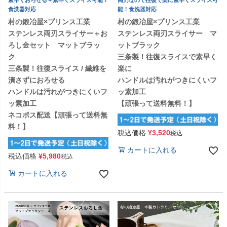
食洗器対応
能！食洗器対応
村の鍛冶屋×プリンス工業
村の鍛冶屋×プリンス工業
ステンレス両刃スライサー＋お
ステンレス両刃スライサー マ
ろし金セット マットブラッ
ットブラック
ク
三条製！往復スライスで素早く
三条製！往復スライス / 繊維を
楽に
潰さずにおろせる
ハンドルは汚れがつきにくいフ
ハンドルは汚れがつきにくいフ
ッ素加工
ッ素加工
【頑張って送料無料！】
ネコポス配送【頑張って送料無
料！】
税込価格
¥
3,520
税込
カートに入れる
税込価格
¥
5,980
税込
カートに入れる