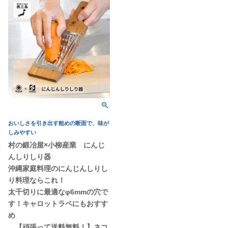
おいしさを引き出す粗めの断面で、味が
しみやすい
村の鍛冶屋×小柳産業 にんじ
んしりしり器
沖縄家庭料理のにんじんしりし
り料理ならこれ！
太千切りに最適なφ6mmの穴で
す！キャロットラペにもおすす
め
【頑張って送料無料！】ネコ