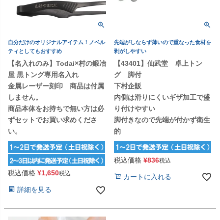
自分だけのオリジナルアイテム！ノベル
先端がしならず薄いので重なった食材を
ティとしてもおすすめ
剥がしやすい
【名入れのみ】Todai×村の鍛冶
【43401】仙武堂 卓上トン
屋 黒トング専用名入れ
グ 脚付
金属レーザー刻印 商品は付属
下村企販
しません。
内側は滑りにくいギザ加工で盛
商品本体をお持ちで無い方は必
り付けやすい
ずセットでお買い求めくださ
脚付きなので先端が付かず衛生
い。
的
税込価格
¥
836
税込
税込価格
¥
1,650
税込
カートに入れる
詳細を見る