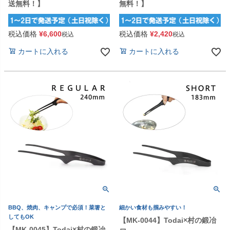
送無料！】
無料！】
税込価格
¥
6,600
税込価格
¥
2,420
税込
税込
カートに入れる
カートに入れる
BBQ、焼肉、キャンプで必須！菜箸と
細かい食材も掴みやすい！
してもOK
【MK-0044】Todai×村の鍛冶
【MK-0045】Todai×村の鍛冶